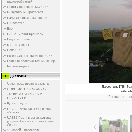
радиолюбителей
Совет Ливенского МО СРР
RDA районы Орловской...
Радиолюбительские песни
DX Кластер
Блог
RAEM - Эрнст Кренкель
Видео о г. Ливны
Карта г. Ливны
Сайт СРР
Региональное отделение СРР
Главный радиочастотный центр
Роскомнадзор
Дипломы
Орел город первого салюта
Просмотров
: 1738 |
Раз
OREL DISTRICTS AWARD
Дата
: 18
ДИПЛОМ ОРЛОВСКИХ
Просмотреть ф
ПИСАТЕЛЕЙ
Курская дуга
RUOR - дипломы Орловской
области
UA3ES Памяти организатора
радиолюбительского движения г.
Ливны.
"Николай Николаевич