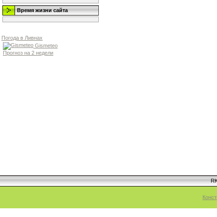
Время жизни сайта
Погода в Ливнах
Gismeteo
Прогноз на 2 недели
RK
Конст