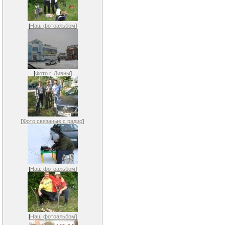
[
Наш фотоальбом
]
[
Фото г. Ливны
]
[
Фото связаные с радио
]
[
Наш фотоальбом
]
[
Наш фотоальбом
]