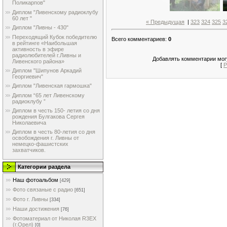
Поликарпов"
Диплом "Ливенскому радиоклубу
60 лет "
« Предыдущая
|
323
324
325
3
Диплом "Ливны - 430"
Переходящий Кубок победителю
Всего комментариев
:
0
в рейтинге «Наибольшая
активность в эфире
радиолюбителей г.Ливны и
Добавлять комментарии могу
Ливенского района»
[
Р
Диплом "Шипунов Аркадий
Георгиевич"
Диплом "Ливенская гармошка"
Диплом “65 лет Ливенскому
радиоклубу ”
Диплом в честь 150- летия со дня
рождения Булгакова Сергея
Николаевича
Диплом в честь 80-летия со дня
освобождения г. Ливны от
немецко-фашистских
захватчиков.
Категории раздела
Наш фотоальбом
[429]
Фото связаные с радио
[651]
Фото г. Ливны
[334]
Наши достижения
[76]
Фотоматериал от Николая R3EX
(г.Орел)
[0]