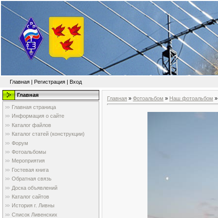
Главная
|
Регистрация
|
Вход
Главная
Главная
»
Фотоальбом
»
Наш фотоальбом
»
Главная страница
Информация о сайте
Каталог файлов
Каталог статей (конструкции)
Форум
Фотоальбомы
Мероприятия
Гостевая книга
Обратная связь
Доска объявлений
Каталог сайтов
История г. Ливны
Список Ливенских