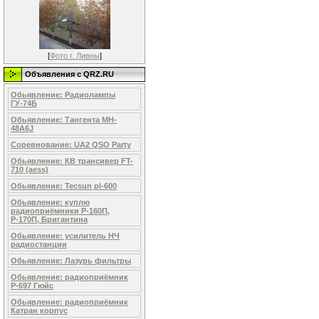
[
Фото г. Ливны
]
Объявления c QRZ.RU
Обьявление: Радиолампы
ГУ-74Б
Обьявление: Тангента MH-
48A6J
Соревнование: UA2 QSO Party
Обьявление: КВ трансивер FT-
710 (aess)
Обьявление: Tecsun pl-600
Обьявление: куплю
радиоприёмники Р-160П,
Р-170П, Бригантина
Обьявление: усилитель НЧ
радиостанции
Обьявление: Лазурь фильтры
Обьявление: радиоприёмник
Р-697 Гюйс
Обьявление: радиоприёмник
Катран корпус