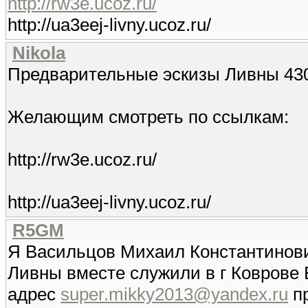
http://rw3e.ucoz.ru/
http://ua3eej-livny.ucoz.ru/
Nikola
Предварительные эскизы Ливны 43
Желающим смотреть по ссылкам:
http://rw3e.ucoz.ru/
http://ua3eej-livny.ucoz.ru/
R5GM
Я Васильцов Михаил Константинови
Ливны вместе служили в г Коврове 
адрес
super.mikky2013@yandex.ru
пр