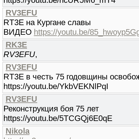
https://youtu.be/ncUR5M6_mT4
RV3EFU
RT3E на Кургане славы
ВИДЕО
https://youtu.be/85_hwoyp5G
RK3E
RV3EFU
,
RV3EFU
RT3E в честь 75 годовщины освобо
https://youtu.be/YkbVEKNlPqI
RV3EFU
Реконструкция боя 75 лет
https://youtu.be/5TCGQj6E0qE
Nikola