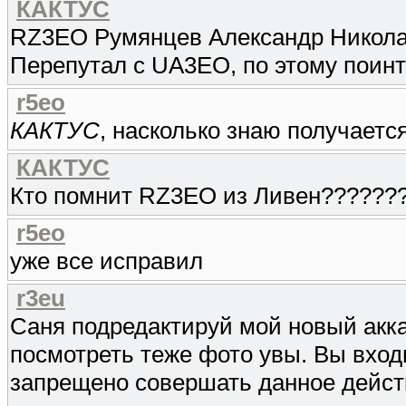
КАКТУС
RZ3EO Румянцев Александр Никола
Перепутал с UA3EO, по этому поин
r5eo
КАКТУС
, насколько знаю получается
КАКТУС
Кто помнит RZ3EO из Ливен??????
r5eo
уже все исправил
r3eu
Саня подредактируй мой новый акка
посмотреть теже фото увы. Вы вход
запрещено совершать данное дейст