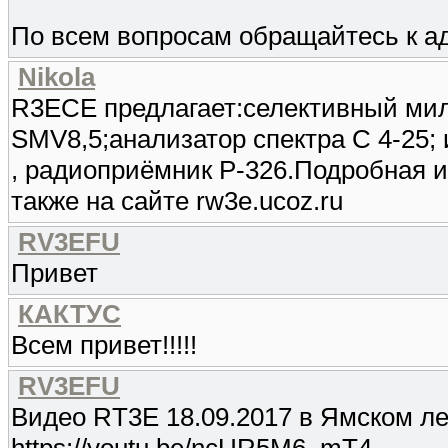
По всем вопросам обращайтесь к а
Nikola
R3ECE предлагает:селективный мил
SMV8,5;анализатор спектра С 4-25;
, радиоприёмник Р-326.Подробная ин
также на сайте rw3e.ucoz.ru
RV3EFU
Привет
КАКТУС
Всем привет!!!!!
RV3EFU
Видео RT3E 18.09.2017 в Ямском л