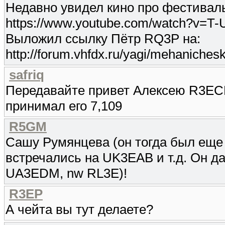
Недавно увидел кино про фестиваль
https://www.youtube.com/watch?v=T-
Выложил ссылку Пётр RQ3P на:
http://forum.vhfdx.ru/yagi/mehanichesk
safriq
Передавайте привет Алексею R3ECK
принимал его 7,109
R5GM
Сашу Румянцева (он тогда был еще
встречались на UK3EAB и т.д. Он д
UA3EDM, nw RL3E)!
R3EP
А чейта вы тут делаете?