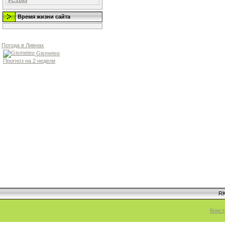
VC3165
Время жизни сайта
Погода в Ливнах
Gismeteo
Прогноз на 2 недели
RK
Конст