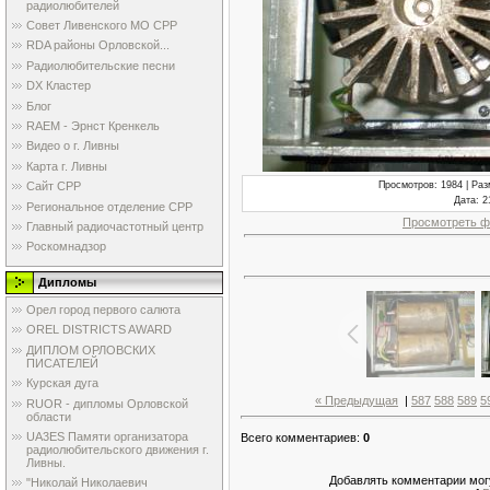
радиолюбителей
Совет Ливенского МО СРР
RDA районы Орловской...
Радиолюбительские песни
DX Кластер
Блог
RAEM - Эрнст Кренкель
Видео о г. Ливны
Карта г. Ливны
Просмотров
: 1984 |
Раз
Сайт СРР
Дата
: 2
Региональное отделение СРР
Просмотреть ф
Главный радиочастотный центр
Роскомнадзор
Дипломы
Орел город первого салюта
OREL DISTRICTS AWARD
ДИПЛОМ ОРЛОВСКИХ
ПИСАТЕЛЕЙ
Курская дуга
« Предыдущая
|
587
588
589
5
RUOR - дипломы Орловской
области
UA3ES Памяти организатора
Всего комментариев
:
0
радиолюбительского движения г.
Ливны.
Добавлять комментарии могу
"Николай Николаевич