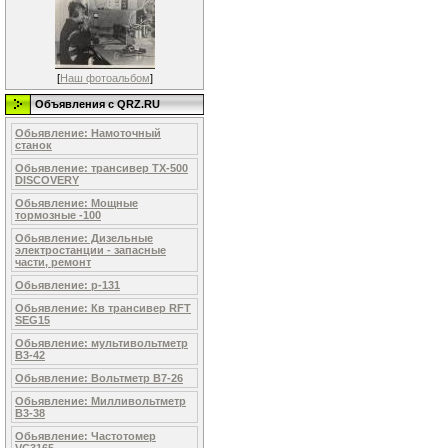
[
Наш фотоальбом
]
Объявления c QRZ.RU
Обьявление: Намоточный
станок
Обьявление: трансивер TX-500
DISCOVERY
Обьявление: Мощные
тормозные -100
Обьявление: Дизельные
электростанции - запасные
части, ремонт
Обьявление: р-131
Обьявление: Кв трансивер RFT
SEG15
Обьявление: мультивольтметр
В3-42
Обьявление: Вольтметр В7-26
Обьявление: Милливольтметр
В3-38
Обьявление: Частотомер