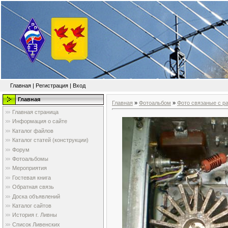
Главная
|
Регистрация
|
Вход
Главная
Главная
»
Фотоальбом
»
Фото связаные с р
Главная страница
Информация о сайте
Каталог файлов
Каталог статей (конструкции)
Форум
Фотоальбомы
Мероприятия
Гостевая книга
Обратная связь
Доска объявлений
Каталог сайтов
История г. Ливны
Список Ливенских