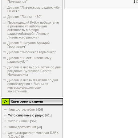
[
Р
Поликарпов"
Диплом "Ливенскому радиоклубу
60 лет "
Диплом "Ливны - 430"
Переходящий Кубок победителю
в рейтинге «Наибольшая
активность в эфире
радиолюбителей г.Ливны и
Ливенского района»
Диплом "Шипунов Аркадий
Георгиевич"
Диплом "Ливенская гармошка"
Диплом “65 лет Ливенскому
радиоклубу ”
Диплом в честь 150- летия со дня
рождения Булгакова Сергея
Николаевича
Диплом в честь 80-летия со дня
освобождения г. Ливны от
немецко-фашистских
захватчиков.
Категории раздела
Наш фотоальбом
[429]
Фото связаные с радио
[651]
Фото г. Ливны
[334]
Наши достижения
[76]
Фотоматериал от Николая R3EX
(г.Орел)
[0]