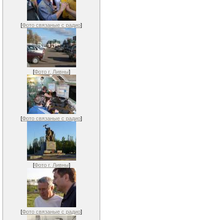
[
Фото связаные с радио
]
[
Фото г. Ливны
]
[
Фото связаные с радио
]
[
Фото г. Ливны
]
[
Фото связаные с радио
]