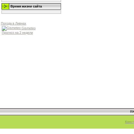
Время жизни сайта
Погода в Ливнах
Gismeteo
Прогноз на 2 недели
RK
Конст