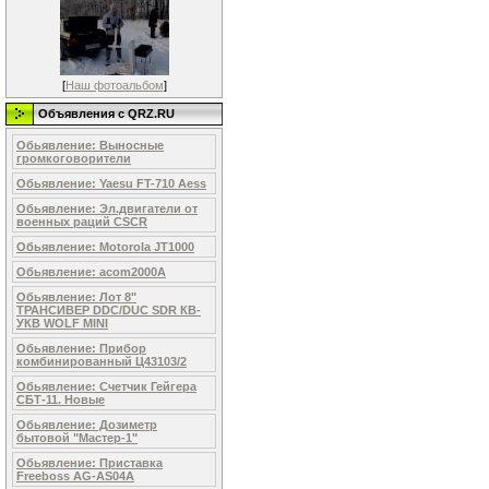
[
Наш фотоальбом
]
Объявления c QRZ.RU
Обьявление: Выносные
громкоговорители
Обьявление: Yaesu FT-710 Aess
Обьявление: Эл.двигaтели от
военных рaций СSСR
Обьявление: Motorоla JT1000
Обьявление: acom2000A
Обьявление: Лот 8"
ТРАНСИВЕР DDC/DUC SDR КВ-
УКВ WOLF MINI
Обьявление: Прибор
комбинированный Ц43103/2
Обьявление: Счетчик Гейгера
СБТ-11. Новые
Обьявление: Дозиметр
бытовой "Мастер-1"
Обьявление: Приставка
Freeboss AG-AS04A