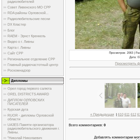
радиолюбителей
Совет Ливенского МО СРР
RDA районы Орловской...
Радиолюбительские песни
DX Кластер
Блог
RAEM - Эрнст Кренкель
Видео о г. Ливны
Карта г. Ливны
Просмотров
: 2063 |
Ра
Сайт СРР
Дата
: 0
Региональное отделение СРР
Просмотреть ф
Главный радиочастотный центр
Роскомнадзор
Дипломы
Орел город первого салюта
OREL DISTRICTS AWARD
ДИПЛОМ ОРЛОВСКИХ
ПИСАТЕЛЕЙ
Курская дуга
« Предыдущая
|
610
611
612
6
RUOR - дипломы Орловской
области
UA3ES Памяти организатора
Всего комментариев
:
0
радиолюбительского движения г.
Ливны.
Добавлять комментарии могу
"Николай Николаевич