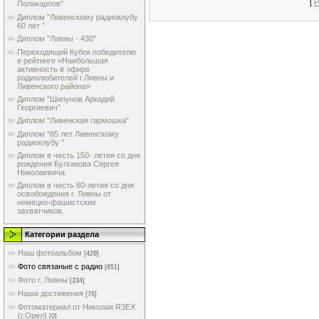
[
Р
Поликарпов"
Диплом "Ливенскому радиоклубу
60 лет "
Диплом "Ливны - 430"
Переходящий Кубок победителю
в рейтинге «Наибольшая
активность в эфире
радиолюбителей г.Ливны и
Ливенского района»
Диплом "Шипунов Аркадий
Георгиевич"
Диплом "Ливенская гармошка"
Диплом “65 лет Ливенскому
радиоклубу ”
Диплом в честь 150- летия со дня
рождения Булгакова Сергея
Николаевича
Диплом в честь 80-летия со дня
освобождения г. Ливны от
немецко-фашистских
захватчиков.
Категории раздела
Наш фотоальбом
[429]
Фото связаные с радио
[651]
Фото г. Ливны
[334]
Наши достижения
[76]
Фотоматериал от Николая R3EX
(г.Орел)
[0]