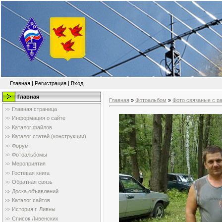
Главная
|
Регистрация
|
Вход
Главная
Главная
»
Фотоальбом
»
Фото связаные с р
Главная страница
Информация о сайте
Каталог файлов
Каталог статей (конструкции)
Форум
Фотоальбомы
Мероприятия
Гостевая книга
Обратная связь
Доска объявлений
Каталог сайтов
История г. Ливны
Список Ливенских