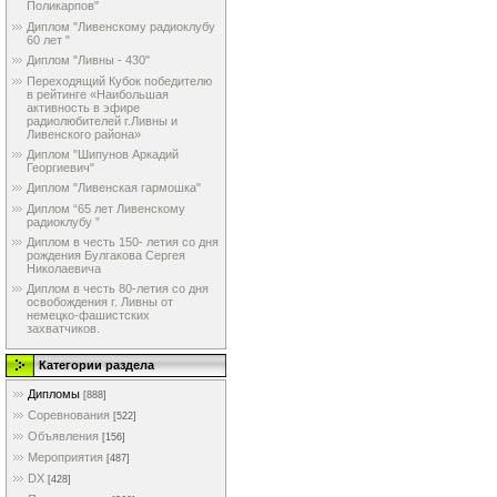
Поликарпов"
Диплом "Ливенскому радиоклубу
60 лет "
Диплом "Ливны - 430"
Переходящий Кубок победителю
в рейтинге «Наибольшая
активность в эфире
радиолюбителей г.Ливны и
Ливенского района»
Диплом "Шипунов Аркадий
Георгиевич"
Диплом "Ливенская гармошка"
Диплом “65 лет Ливенскому
радиоклубу ”
Диплом в честь 150- летия со дня
рождения Булгакова Сергея
Николаевича
Диплом в честь 80-летия со дня
освобождения г. Ливны от
немецко-фашистских
захватчиков.
Категории раздела
Дипломы
[888]
Соревнования
[522]
Объявления
[156]
Мероприятия
[487]
DX
[428]