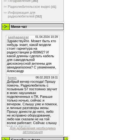
Поздравления
[360]
Радиолюбительское видео
[41]
Информация для
радиолюбителей
[582]
Мини-чат
Для добавления необходима
авторизация