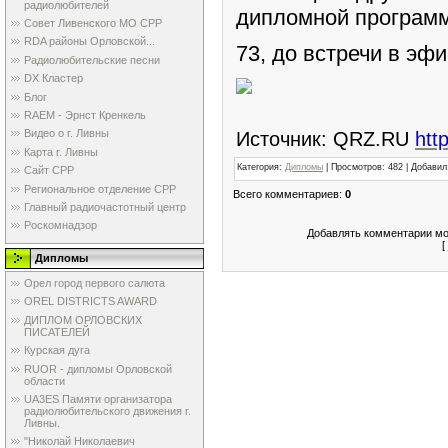
радиолюбителей
дипломной програм
Совет Ливенского МО СРР
RDA районы Орловской...
73, до встречи в эф
Радиолюбительские песни
DX Кластер
Блог
RAEM - Эрнст Кренкель
Видео о г. Ливны
Источник: QRZ.RU
htt
Карта г. Ливны
Категория
:
Дипломы
|
Просмотров
: 482 |
Добавил
Сайт СРР
Региональное отделение СРР
Всего комментариев
:
0
Главный радиочастотный центр
Роскомнадзор
Добавлять комментарии мо
[
Дипломы
Орел город первого салюта
OREL DISTRICTS AWARD
ДИПЛОМ ОРЛОВСКИХ
ПИСАТЕЛЕЙ
Курская дуга
RUOR - дипломы Орловской
области
UA3ES Памяти организатора
радиолюбительского движения г.
Ливны.
"Николай Николаевич