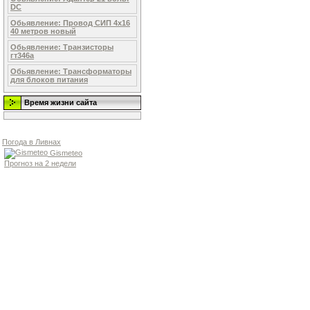
DC
Обьявление: Провод СИП 4х16
40 метров новый
Обьявление: Транзисторы
гт346а
Обьявление: Трансформаторы
для блоков питания
Время жизни сайта
Погода в Ливнах
Gismeteo
Прогноз на 2 недели