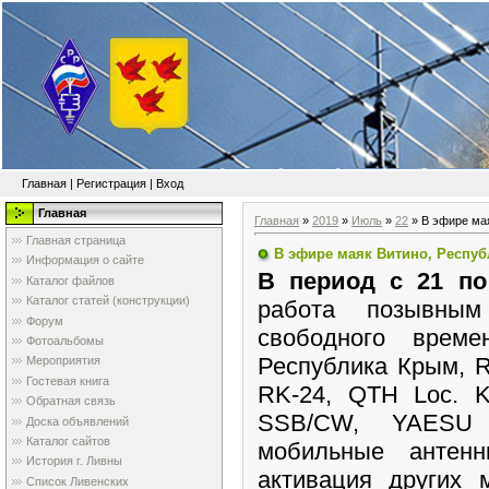
Главная
|
Регистрация
|
Вход
Главная
Главная
»
2019
»
Июль
»
22
» В эфире ма
Главная страница
В эфире маяк Витино, Респу
Информация о сайте
В период с 21 по
Каталог файлов
Каталог статей (конструкции)
работа позывн
Форум
свободного време
Фотоальбомы
Республика Крым, 
Мероприятия
Гостевая книга
RK-24, QTH Loc. K
Обратная связь
SSB/CW, YAESU 
Доска объявлений
Каталог сайтов
мобильные антенн
История г. Ливны
активация других 
Список Ливенских