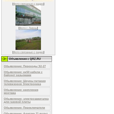
[
Фото связаные с радио
]
[
Фото г. Ливны
]
[
Фото связаные с радио
]
Объявления c QRZ.RU
Обьявление: Переходы Э2-27
Обьявление: рк50 кабели с
байонет разьемами
Обьявление: Шнуры питания
телевизоров Электроника
Обьявление: крепления
монтажа
Обьявление: электрозажигалка
для газовой плиты
Обьявление: Переключатели
Обьявление: Адаптер 21 вольт