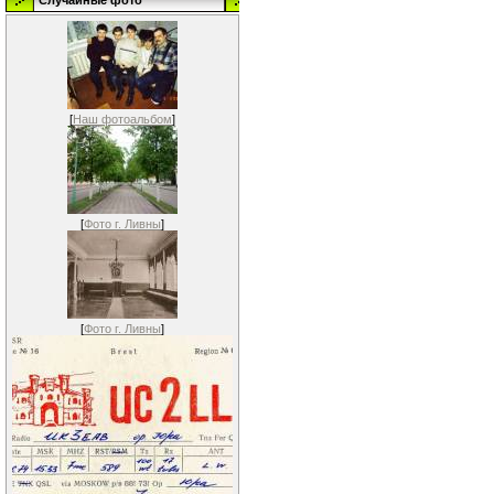
Случайные фото
[
Наш фотоальбом
]
[
Фото г. Ливны
]
[
Фото г. Ливны
]