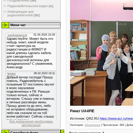
Поздравления
[360]
Радиолюбительское видео
[41]
Информация для
радиолюбителей
[582]
Мини-чат
Ринат UA4PIE
Источник: QRZ.RU
https://www.qrz.ru/new
Для добавления необходима
авторизация
Категория
:
Объявления
|
Просмотров
: 684 |
Доба
Случайные фото
Всего комментариев
:
1