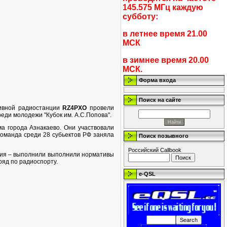
145.575 МГц каждую
субботу:
в летнее время 21.00
МСК
в зимнее время 20.00
МСК.
Форма входа
Поиск на сайте
тивной радиостанции
RZ4PXO
провели
еди молодежи "Кубок им. А.С.Попова".
а города Азнакаево. Они участвовали
команда среди 28 субьектов РФ заняла
Поиск позывного
Российский Callbook
лия – выполнили выполнили нормативы
ряд по радиоспорту.
e-QSL