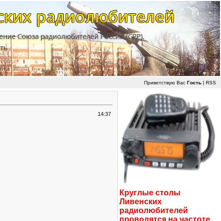
Приветствую Вас
Гость
|
RSS
14:37
Круглые столы
Ливенских
радиолюбителей
проводятся на частоте