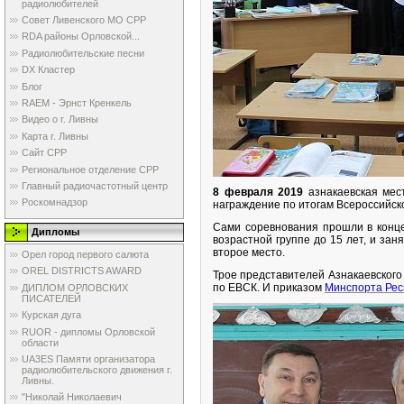
радиолюбителей
Совет Ливенского МО СРР
RDA районы Орловской...
Радиолюбительские песни
DX Кластер
Блог
RAEM - Эрнст Кренкель
Видео о г. Ливны
Карта г. Ливны
Сайт СРР
Региональное отделение СРР
Главный радиочастотный центр
8 февраля 2019
азнакаевская мес
Роскомнадзор
награждение по итогам Всероссийско
Сами соревнования прошли в конце
Дипломы
возрастной группе до 15 лет, и за
второе место.
Орел город первого салюта
OREL DISTRICTS AWARD
Трое представителей Азнакаевског
по ЕВСК. И приказом
Минспорта Рес
ДИПЛОМ ОРЛОВСКИХ
ПИСАТЕЛЕЙ
Курская дуга
RUOR - дипломы Орловской
области
UA3ES Памяти организатора
радиолюбительского движения г.
Ливны.
"Николай Николаевич