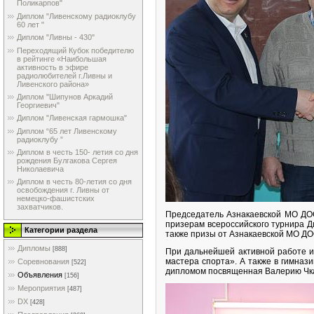
Поликарпов"
Диплом "Ливенскому радиоклубу
60 лет "
Диплом "Ливны - 430"
Переходящий Кубок победителю
в рейтинге «Наибольшая
активность в эфире
радиолюбителей г.Ливны и
Ливенского района»
Диплом "Шипунов Аркадий
Георгиевич"
Диплом "Ливенская гармошка"
Диплом “65 лет Ливенскому
радиоклубу ”
Диплом в честь 150- летия со дня
рождения Булгакова Сергея
Николаевича
Диплом в честь 80-летия со дня
освобождения г. Ливны от
немецко-фашистских
захватчиков.
Председатель Азнакаевской МО ДО
призерам всероссийского турнира Д
Категории раздела
также призы от Азнакаевской МО Д
Дипломы
[888]
При дальнейшей активной работе и
мастера спорта». А также в гимназ
Соревнования
[522]
дипломом посвященная Валерию Чка
Объявления
[156]
Мероприятия
[487]
DX
[428]