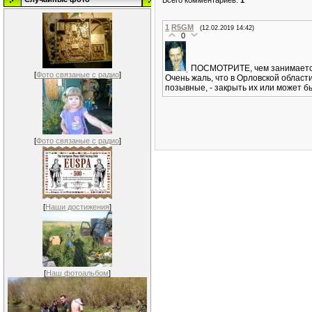
1
R5GM
(12.02.2019 14:42)
0
ПОСМОТРИТЕ, чем занимаетс
[
Фото связаные с радио
]
Очень жаль, что в Орловской обла
позывные, - закрыть их или может б
[
Фото связаные с радио
]
[
Наши достижения
]
[
Наш фотоальбом
]