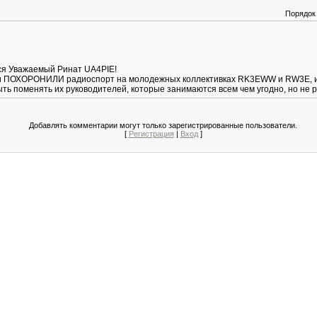
Порядок
я Уважаемый Ринат UA4PIE!
сти ПОХОРОНИЛИ радиоспорт на молодежных коллективках RK3EWW и RW3E, и 
ыть поменять их руководителей, которые занимаются всем чем угодно, но не
Добавлять комментарии могут только зарегистрированные пользователи.
[
Регистрация
|
Вход
]