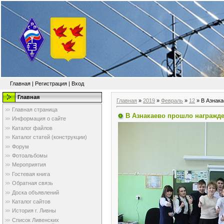
Главная
|
Регистрация
|
Вход
Главная
Главная
»
2019
»
Февраль
»
12
» В Азнака
Главная страница
В Азнакаево прошло награжде
Информация о сайте
Каталог файлов
Каталог статей (конструкции)
Форум
Фотоальбомы
Мероприятия
Гостевая книга
Обратная связь
Доска объявлений
Каталог сайтов
История г. Ливны
Список Ливенских