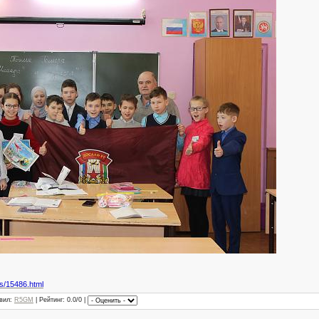
s/15486.html
вил
:
R5GM
|
Рейтинг
: 0.0/0 |