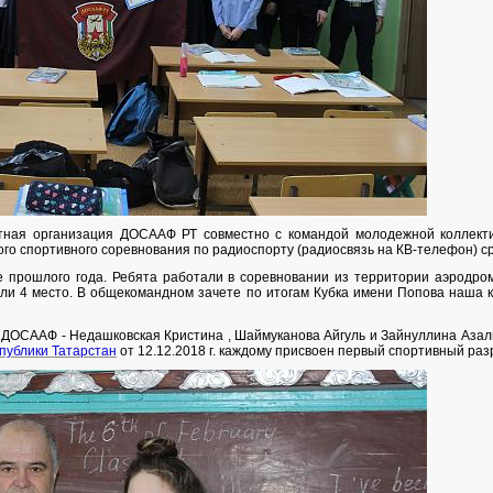
тная организация ДОСААФ РТ совместно с командой молодежной коллек
го спортивного соревнования по радиоспорту (радиосвязь на КВ-телефон) ср
 прошлого года. Ребята работали в соревновании из территории аэродром
няли 4 место. В общекомандном зачете по итогам Кубка имени Попова наша 
о ДОСААФ - Недашковская Кристина , Шаймуканова Айгуль и Зайнуллина Аза
публики Татарстан
от 12.12.2018 г. каждому присвоен первый спортивный раз