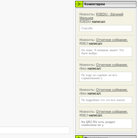
Коментарии
Новость:
R3EDU - Евгений
Мальцев
R3EDU
написал:
Спасибо
Новость:
Отчетное собрание.
R5EJ
написал:
Не знаю. Я впервые зашёл. Что
было выбра
Новость:
Отчетное собрание.
r5eo
написал:
По ходу он сыроват не все
соревнования о
Новость:
Отчетное собрание.
r5eo
написал:
По подробнее что это все значит
Новость:
Отчетное собрание.
R5EJ
написал:
На QRZ.RU есть раздел
статистики по у