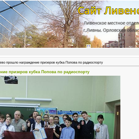
ево прошло награждение призеров кубка Попова по радиоспорту
ние призеров кубка Попова по радиоспорту