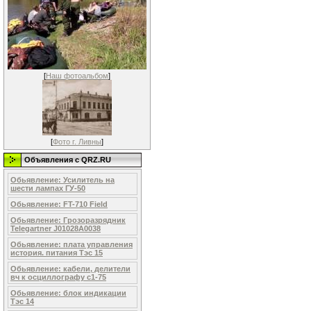
[
Наш фотоальбом
]
[
Фото г. Ливны
]
Объявления c QRZ.RU
Обьявление: Усилитель на
шести лампах ГУ-50
Обьявление: FT-710 Field
Обьявление: Грозоразрядник
Telegartner J01028A0038
Обьявление: плата управления
история. питания Тэс 15
Обьявление: кабели, делители
вч к осциллографу с1-75
Обьявление: блок индикации
Тэс 14