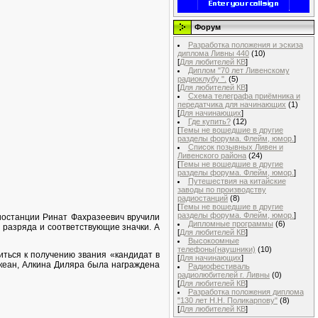
Форум
Разработка положения и эскиза
диплома Ливны 440
(10)
[
Для любителей КВ
]
Диплом "70 лет Ливенскому
радиоклубу ".
(5)
[
Для любителей КВ
]
Схема телеграфа приёмника и
передатчика для начинающих
(1)
[
Для начинающих
]
Где купить?
(12)
[
Темы не вошедшие в другие
разделы форума. Флейм, юмор.
]
Список позывных Ливен и
Ливенского района
(24)
[
Темы не вошедшие в другие
разделы форума. Флейм, юмор.
]
Путешествия на китайские
заводы по производству
радиостанций
(8)
[
Темы не вошедшие в другие
разделы форума. Флейм, юмор.
]
останции Ринат Фахразеевич вручили
Дипломные программы
(6)
 разряда и соответствующие значки. А
[
Для любителей КВ
]
Высокоомные
телефоны(наушники)
(10)
ться к получению звания «кандидат в
[
Для начинающих
]
Океан, Алкина Диляра была награждена
Радиофестиваль
радиолюбителей г. Ливны
(0)
[
Для любителей КВ
]
Разработка положения диплома
"130 лет Н.Н. Поликарпову"
(8)
[
Для любителей КВ
]