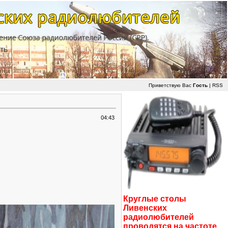
Приветствую Вас
Гость
|
RSS
04:43
Круглые столы
Ливенских
радиолюбителей
проводятся на частоте