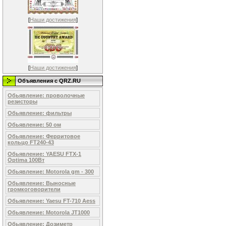
[
Наши достижения
]
[
Наши достижения
]
Объявления c QRZ.RU
Обьявление: проволочные
резисторы
Обьявление: фильтры
Обьявление: 50 ом
Обьявление: Ферритовое
кольцо FT240-43
Обьявление: YAESU FTX-1
Optima 100Вт
Обьявление: Motorola gm - 300
Обьявление: Выносные
громкоговорители
Обьявление: Yaesu FT-710 Aess
Обьявление: Motorоla JT1000
Обьявление: Дозиметр