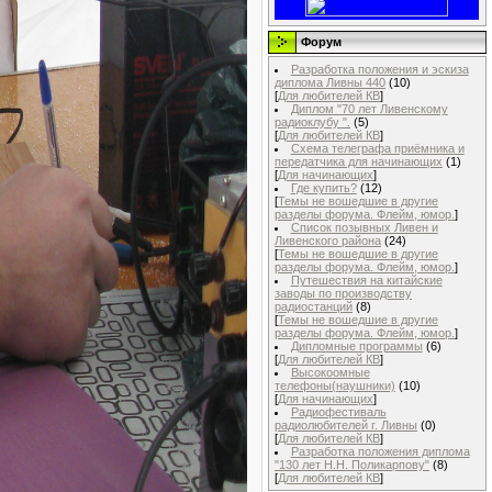
Форум
Разработка положения и эскиза
диплома Ливны 440
(10)
[
Для любителей КВ
]
Диплом "70 лет Ливенскому
радиоклубу ".
(5)
[
Для любителей КВ
]
Схема телеграфа приёмника и
передатчика для начинающих
(1)
[
Для начинающих
]
Где купить?
(12)
[
Темы не вошедшие в другие
разделы форума. Флейм, юмор.
]
Список позывных Ливен и
Ливенского района
(24)
[
Темы не вошедшие в другие
разделы форума. Флейм, юмор.
]
Путешествия на китайские
заводы по производству
радиостанций
(8)
[
Темы не вошедшие в другие
разделы форума. Флейм, юмор.
]
Дипломные программы
(6)
[
Для любителей КВ
]
Высокоомные
телефоны(наушники)
(10)
[
Для начинающих
]
Радиофестиваль
радиолюбителей г. Ливны
(0)
[
Для любителей КВ
]
Разработка положения диплома
"130 лет Н.Н. Поликарпову"
(8)
[
Для любителей КВ
]