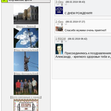
3
r3eu
(08.02.2019 08:43)
0
С ДНЕМ РОЖДЕНИЯ!
2
r5eo
(08.02.2019 07:27)
0
[
Фото г. Ливны
]
Спасибо мужики очень приятно!!
1
R5GM
(08.02.2019 06:42)
0
[
Наш фотоальбом
]
Присоединяюсь к поздравления
Александр, - крепкого здоровья тебе и
[
Наш фотоальбом
]
[
Фото связаные с радио
]