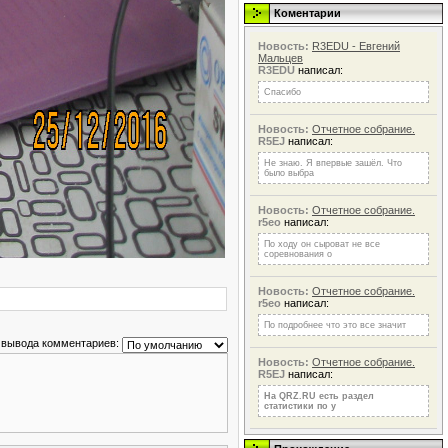
Коментарии
Новость:
R3EDU - Евгений
Мальцев
R3EDU
написал:
Спасибо
Новость:
Отчетное собрание.
R5EJ
написал:
Не знаю. Я впервые зашёл. Что
было выбра
Новость:
Отчетное собрание.
r5eo
написал:
По ходу он сыроват не все
соревнования о
Новость:
Отчетное собрание.
r5eo
написал:
По подробнее что это все значит
 вывода комментариев:
Новость:
Отчетное собрание.
R5EJ
написал:
На QRZ.RU есть раздел
статистики по у