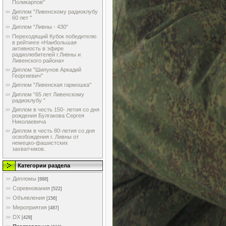
Поликарпов"
Диплом "Ливенскому радиоклубу
60 лет "
Диплом "Ливны - 430"
Переходящий Кубок победителю
в рейтинге «Наибольшая
активность в эфире
радиолюбителей г.Ливны и
Ливенского района»
Диплом "Шипунов Аркадий
Георгиевич"
Диплом "Ливенская гармошка"
Диплом “65 лет Ливенскому
радиоклубу ”
Диплом в честь 150- летия со дня
рождения Булгакова Сергея
Николаевича
Диплом в честь 80-летия со дня
освобождения г. Ливны от
немецко-фашистских
захватчиков.
Категории раздела
Дипломы
[888]
Соревнования
[522]
Объявления
[156]
Мероприятия
[487]
DX
[428]