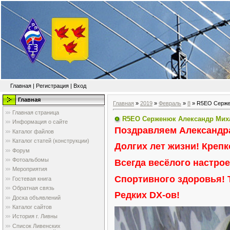
Главная
|
Регистрация
|
Вход
Главная
Главная
»
2019
»
Февраль
»
8
» R5EO Сержен
Главная страница
R5EO Серженюк Александр Миха
Информация о сайте
Поздравляем Александр
Каталог файлов
Каталог статей (конструкции)
Долгих лет жизни! Крепк
Форум
Фотоальбомы
Всегда весёлого настрое
Мероприятия
Спортивного здоровья! 
Гостевая книга
Обратная связь
Редких DX-ов!
Доска объявлений
Каталог сайтов
История г. Ливны
Список Ливенских