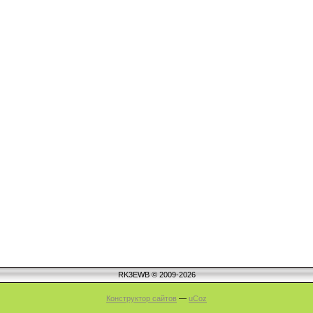
RK3EWB © 2009-2026
Конструктор сайтов
—
uCoz