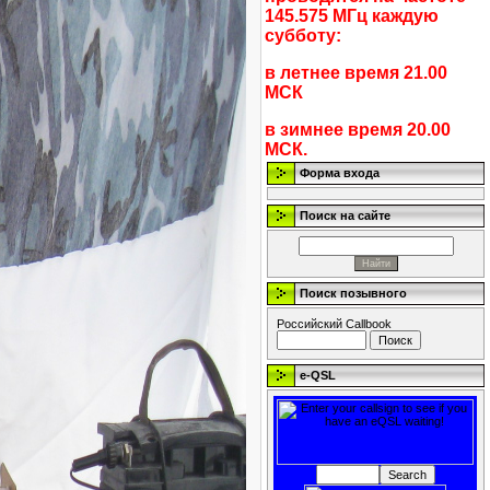
145.575 МГц каждую
субботу:
в летнее время 21.00
МСК
в зимнее время 20.00
МСК.
Форма входа
Поиск на сайте
Поиск позывного
Российский Callbook
e-QSL