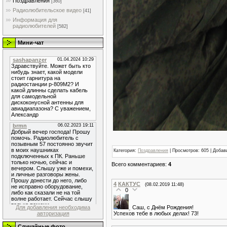
Поздравления
[360]
Радиолюбительское видео
[41]
Информация для
радиолюбителей
[582]
Мини-чат
Категория
:
Поздравления
|
Просмотров
: 605 |
Добав
Всего комментариев
:
4
4
КАКТУС
(08.02.2019 11:48)
0
Саш, с Днём Рождения!
Для добавления необходима
Успехов тебе в любых делах! 73!
авторизация
Случайные фото