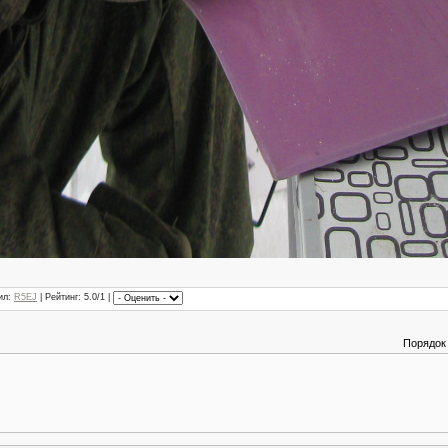
ил
:
R5EJ
|
Рейтинг
: 5.0/1 |
Порядок