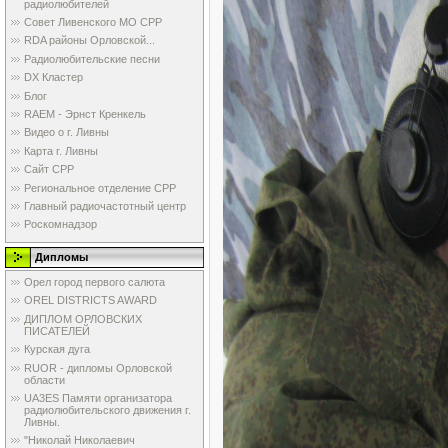
радиолюбителей
Совет Ливенского МО СРР
RDA районы Орловской...
Радиолюбительские песни
DX Кластер
Блог
RAEM - Эрнст Кренкель
Видео о г. Ливны
Карта г. Ливны
Сайт СРР
Региональное отделение СРР
Главный радиочастотный центр
Роскомнадзор
Дипломы
Орел город первого салюта
OREL DISTRICTS AWARD
ДИПЛОМ ОРЛОВСКИХ
ПИСАТЕЛЕЙ
Курская дуга
RUOR - дипломы Орловской
области
UA3ES Памяти организатора
радиолюбительского движения г.
Ливны.
"Николай Николаевич