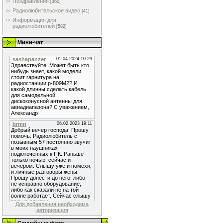
Поздравления
[360]
Радиолюбительское видео
[41]
Информация для
радиолюбителей
[582]
Мини-чат
Для добавления необходима
авторизация