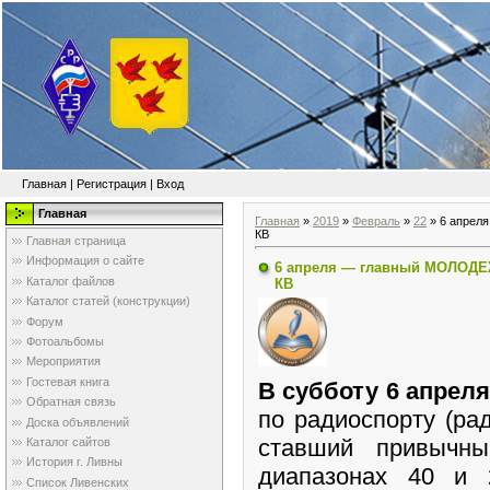
Главная
|
Регистрация
|
Вход
Главная
Главная
»
2019
»
Февраль
»
22
» 6 апрел
КВ
Главная страница
Информация о сайте
6 апреля — главный МОЛОДЕЖ
Каталог файлов
КВ
Каталог статей (конструкции)
Форум
Фотоальбомы
Мероприятия
Гостевая книга
В субботу 6 апреля
Обратная связь
по радиоспорту (ра
Доска объявлений
ставший привычны
Каталог сайтов
История г. Ливны
диапазонах 40 и 
Список Ливенских