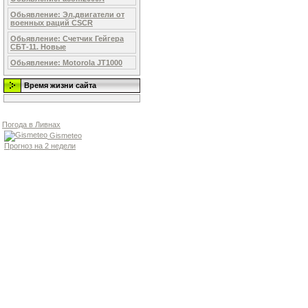
Обьявление: Эл.двигaтели от
военных рaций СSСR
Обьявление: Счетчик Гейгера
СБТ-11. Новые
Обьявление: Motorоla JT1000
Время жизни сайта
Погода в Ливнах
Gismeteo
Прогноз на 2 недели