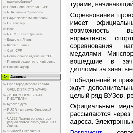
радиолюбителей
турами, начинающий
Совет Ливенского МО СРР
RDA районы Орловской...
Соревнование прово
Радиолюбительские песни
имеет официаль
DX Кластер
возможность вы
Блог
RAEM - Эрнст Кренкель
нормативов спор
Видео о г. Ливны
соревнования на
Карта г. Ливны
Сайт СРР
медалями Минспор
Региональное отделение СРР
вошедшие в зачё
Главный радиочастотный центр
Роскомнадзор
дипломы за занятые
Дипломы
Победителей и приз
Орел город первого салюта
ждут дополнительн
OREL DISTRICTS AWARD
целый ряд ВУЗов, р
ДИПЛОМ ОРЛОВСКИХ
ПИСАТЕЛЕЙ
Курская дуга
Официальные меда
RUOR - дипломы Орловской
рассылаются через
области
UA3ES Памяти организатора
адреса. Электронны
радиолюбительского движения г.
Ливны.
Регламент
соревн
"Николай Николаевич