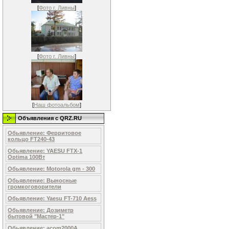
[
Фото г. Ливны
]
[
Фото г. Ливны
]
[
Наш фотоальбом
]
Объявления c QRZ.RU
Обьявление: Ферритовое
кольцо FT240-43
Обьявление: YAESU FTX-1
Optima 100Вт
Обьявление: Motorola gm - 300
Обьявление: Выносные
громкоговорители
Обьявление: Yaesu FT-710 Aess
Обьявление: Дозиметр
бытовой "Мастер-1"
Обьявление: acom2000A