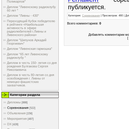
Поликарпов"
публикуется.
Диплом "Ливенскому радиоклубу
60 лет "
Диплом "Ливны - 430"
Категория
:
Соревнования
|
Просмотров
: 460 |
До
Переходящий Кубок победителю
Всего комментариев
:
0
в рейтинге «Наибольшая
активность в эфире
радиолюбителей г.Ливны и
Добавлять комментарии мо
Ливенского района»
[
Диплом "Шипунов Аркадий
Георгиевич"
Диплом "Ливенская гармошка"
Диплом “65 лет Ливенскому
радиоклубу ”
Диплом в честь 150- летия со дня
рождения Булгакова Сергея
Николаевича
Диплом в честь 80-летия со дня
освобождения г. Ливны от
немецко-фашистских
захватчиков.
Категории раздела
Дипломы
[888]
Соревнования
[522]
Объявления
[156]
Мероприятия
[487]
DX
[428]