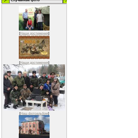
Случайные фото
[
Наши достижения
]
[
Наши достижения
]
[
Наш фотоальбом
]