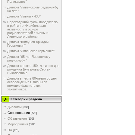
Поликарпов"
Диплом "Ливенскому радиоклубу
60 лет "
Диплом "Ливны - 430"
Переходящий Кубок победителю
в рейтинге «Наибольшая
активность в эфире
радиолюбителей г.Ливны и
Ливенского района»
Диплом "Шипунов Аркадий
Георгиевич"
Диплом "Ливенская гармошка"
Диплом “65 лет Ливенскому
радиоклубу ”
Диплом в честь 150- летия со дня
рождения Булгакова Сергея
Николаевича
Диплом в честь 80-летия со дня
освобождения г. Ливны от
немецко-фашистских
захватчиков.
Категории раздела
Дипломы
[888]
Соревнования
[522]
Объявления
[156]
Мероприятия
[487]
DX
[428]