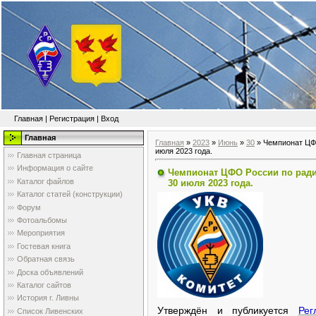
Главная
|
Регистрация
|
Вход
Главная
Главная
»
2023
»
Июнь
»
30
» Чемпионат ЦФО
июля 2023 года.
Главная страница
Информация о сайте
Чемпионат ЦФО России по радио
Каталог файлов
30 июля 2023 года.
Каталог статей (конструкции)
Форум
Фотоальбомы
Мероприятия
Гостевая книга
Обратная связь
Доска объявлений
Каталог сайтов
История г. Ливны
Утверждён и публикуется
Рег
Список Ливенских