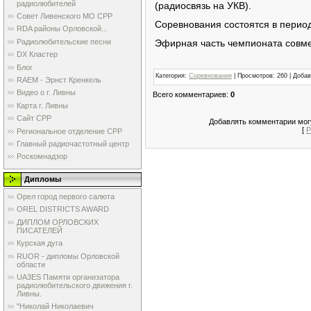
радиолюбителей
(радиосвязь на УКВ).
Совет Ливенского МО СРР
Соревнования состоятся в перио
RDA районы Орловской...
Эфирная часть чемпионата совм
Радиолюбительские песни
DX Кластер
Блог
Категория
:
Соревнования
|
Просмотров
: 260 |
Добав
RAEM - Эрнст Кренкель
Видео о г. Ливны
Всего комментариев
:
0
Карта г. Ливны
Сайт СРР
Добавлять комментарии могу
[
Р
Региональное отделение СРР
Главный радиочастотный центр
Роскомнадзор
Дипломы
Орел город первого салюта
OREL DISTRICTS AWARD
ДИПЛОМ ОРЛОВСКИХ
ПИСАТЕЛЕЙ
Курская дуга
RUOR - дипломы Орловской
области
UA3ES Памяти организатора
радиолюбительского движения г.
Ливны.
"Николай Николаевич