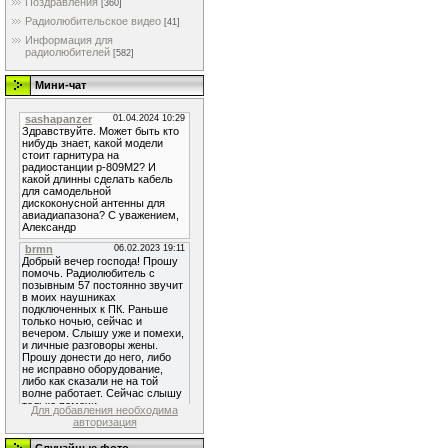
Поздравления
[360]
Радиолюбительское видео
[41]
Информация для
радиолюбителей
[582]
Мини-чат
Для добавления необходима
авторизация