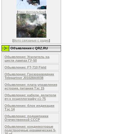
[
Наш фотоальбом
]
[
Фото связаные с радио
]
Объявления c QRZ.RU
Обьявление: Усилитель на
шести лампах ГУ-50
Обьявление: FT-710 Field
Обьявление: Грозоразрядник
Telegartner J01028A0038
Обьявление: плата управления
история. питания Тэс 15
Обьявление: кабели, делители
вч к осциллографу с1-75
Обьявление: блок индикации
Тэс 14
Обьявление: подшипники
Отечественной СССР
Обьявление: конднекоторые
подстроечные керамические 5-
20 pf