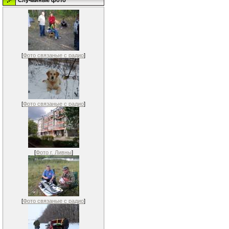
Случайные фото
[
Фото связаные с радио
]
[
Фото связаные с радио
]
[
Фото г. Ливны
]
[
Фото связаные с радио
]