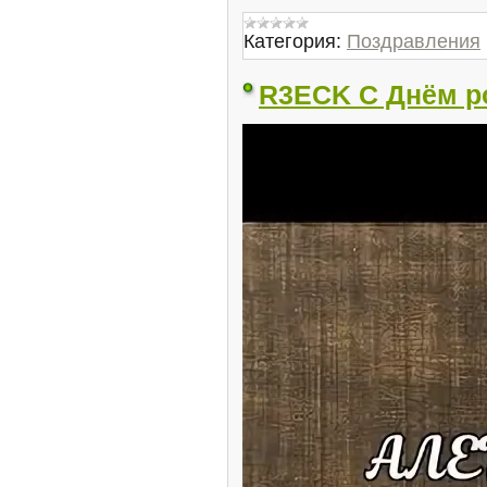
Категория:
Поздравления
R3ECK С Днём р