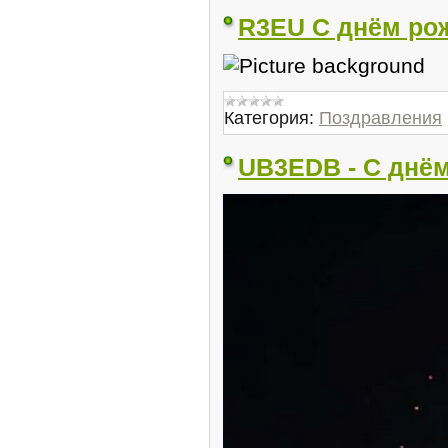
R3EU С днём ро
Категория:
Поздравления
UB3EDB - С днём