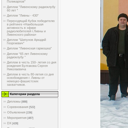
Поликарпов"
Диплом "Ливенскому радиоклубу
60 лет "
Диплом "Ливны - 430"
Переходящий Кубок победителю
в рейтинге «Наибольшая
активность в эфире
радиолюбителей г.Ливны и
Ливенского района»
Диплом "Шипунов Аркадий
Георгиевич"
Диплом "Ливенская гармошка"
Диплом “65 лет Ливенскому
радиоклубу ”
Диплом в честь 150- летия со дня
рождения Булгакова Сергея
Николаевича
Диплом в честь 80-летия со дня
освобождения г. Ливны от
немецко-фашистских
захватчиков.
Категории раздела
Дипломы
[888]
Соревнования
[522]
Объявления
[156]
Мероприятия
[487]
DX
[428]