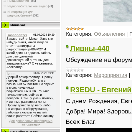
Поздравления
[360]
Радиолюбительское видео
[41]
Информация для
радиолюбителей
[582]
Мини-чат
Категория:
Объявления
|
Ливны-440
Обсуждение на фору
Категория:
Мероприятия
|
R3EDU - Евгени
С днём Рождения, Евг
Добра! Мира! Здоровь
Всех Благ!
Для добавления необходима
авторизация