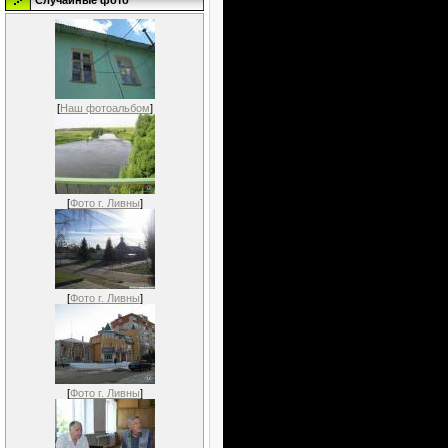
Случайные фото
[
Наш фотоальбом
]
[
Фото г. Ливны
]
[
Фото г. Ливны
]
[
Фото г. Ливны
]