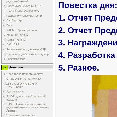
радиолюбителей
Повестка дня
Совет Ливенского МО СРР
RDA районы Орловской...
1. Отчет Пре
Радиолюбительские песни
DX Кластер
Блог
2. Отчет Пред
RAEM - Эрнст Кренкель
Видео о г. Ливны
3. Награжден
Карта г. Ливны
Сайт СРР
Региональное отделение СРР
4. Разработка
Главный радиочастотный центр
Роскомнадзор
5. Разное.
Дипломы
Орел город первого салюта
OREL DISTRICTS AWARD
ДИПЛОМ ОРЛОВСКИХ
ПИСАТЕЛЕЙ
Курская дуга
RUOR - дипломы Орловской
области
UA3ES Памяти организатора
радиолюбительского движения г.
Ливны.
"Николай Николаевич