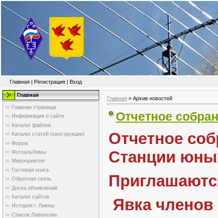
Главная
|
Регистрация
|
Вход
Главная
Главная
»
Архив новостей
Главная страница
Отчетное собран
Информация о сайте
Каталог файлов
Отчетное собр
Каталог статей (конструкции)
Форум
Станции юных
Фотоальбомы
Мероприятия
Гостевая книга
Приглашаютс
Обратная связь
Доска объявлений
Каталог сайтов
Явка членов 
История г. Ливны
Список Ливенских