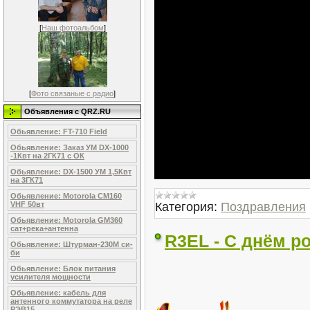
[
Наш фотоальбом
]
[
Фото связаные с радио
]
Объявления c QRZ.RU
Обьявление: FT-710 Field
Обьявление: Заказ УМ DX-1000
-1Квт на 2ГК71 с ОК
Обьявление: DX-1500 УМ 1,5Квт
на 3ГК71
Обьявление: Mоtоrola CM160
Категория:
Поздравления
VHF 50вт
Обьявление: Motоrolа GM360
сат+река+антeнна
R3EL - С днём р
Обьявление: Штурман-230М си-
би
Обьявление: Блок питания
усилителя мощности
Обьявление: кабель для
антенного коммутатора на реле
РЭВ15