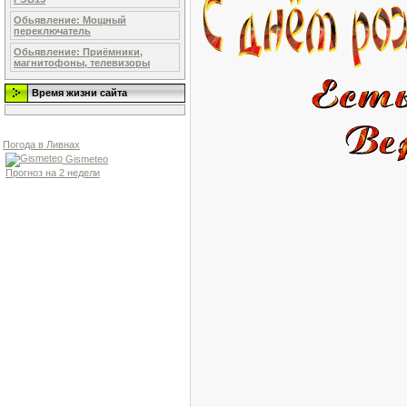
Обьявление: Мощный
переключатель
Обьявление: Приёмники,
магнитофоны, телевизоры
Время жизни сайта
Погода в Ливнах
Gismeteo
Прогноз на 2 недели