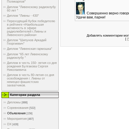
Поликарпов"
Диплом "Ливенскому радиоклубу
60 лет "
Совершенно верно говори
Диплом "Ливны - 430"
Удачи вам, парни!
Переходящий Кубок победителю
в рейтинге «Наибольшая
активность в эфире
радиолюбителей г.Ливны и
Ливенского района»
Добавлять комментарии могу
[
Р
Диплом "Шипунов Аркадий
Георгиевич"
Диплом "Ливенская гармошка"
Диплом “65 лет Ливенскому
радиоклубу ”
Диплом в честь 150- летия со дня
рождения Булгакова Сергея
Николаевича
Диплом в честь 80-летия со дня
освобождения г. Ливны от
немецко-фашистских
захватчиков.
Категории раздела
Дипломы
[888]
Соревнования
[522]
Объявления
[156]
Мероприятия
[487]
DX
[428]