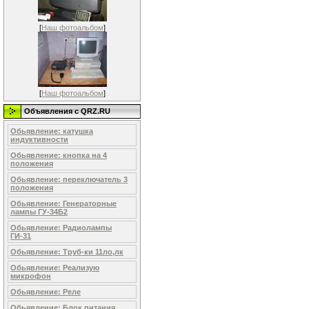
[
Наш фотоальбом
]
[
Наш фотоальбом
]
Объявления c QRZ.RU
Обьявление: катушка
индуктивности
Обьявление: кнопка на 4
положения
Обьявление: переключатель 3
положения
Обьявление: Генераторные
лампы ГУ-34Б2
Обьявление: Радиолампы
ГИ-31
Обьявление: Труб-ки 11ло,лк
Обьявление: Реализую
микрофон
Обьявление: Реле
Обьявление: Блок питания