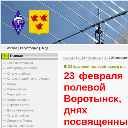
Главная
|
Регистрация
|
Вход
Главная
Главная
»
2019
»
Февраль
»
21
» 23 февраля 
Главная страница
23 февраля полевой выезд в с. 
Информация о сайте
23 февраля 
Каталог файлов
Каталог статей (конструкции)
полевой
Форум
Фотоальбомы
Мероприятия
Воротынск,
Гостевая книга
Обратная связь
днях а
Доска объявлений
Каталог сайтов
посвященн
История г. Ливны
Список Ливенских