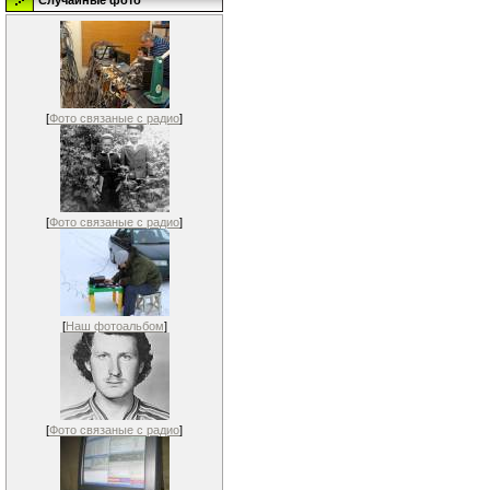
Случайные фото
[
Фото связаные с радио
]
[
Фото связаные с радио
]
[
Наш фотоальбом
]
[
Фото связаные с радио
]