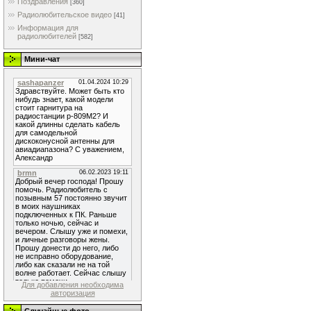
Поздравления
[360]
Радиолюбительское видео
[41]
Информация для
радиолюбителей
[582]
Мини-чат
Для добавления необходима
авторизация