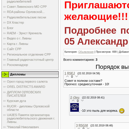
Пригла
радиолюбителей
Совет Ливенского МО СРР
RDA районы Орловской...
желающие!!!
Радиолюбительские песни
DX Кластер
Подробнее по 
Блог
RAEM - Эрнст Кренкель
05 Александ
Видео о г. Ливны
Карта г. Ливны
Сайт СРР
Категория
:
Объявления
|
Просмотров
: 699 |
Добави
Региональное отделение СРР
Всего комментариев
:
3
Главный радиочастотный центр
Роскомнадзор
Порядок вы
1
R5EJ
(22.02.2019 04:58)
Дипломы
0
Совет в полном составе?
Орел город первого салюта
Прогноз: среднесуточная - 10!
OREL DISTRICTS AWARD
ДИПЛОМ ОРЛОВСКИХ
ПИСАТЕЛЕЙ
2
r3eu
(22.02.2019 08:41)
0
Курская дуга
RUOR - дипломы Орловской
области
-10 это пыль для моряка.
UA3ES Памяти организатора
радиолюбительского движения г.
Ливны.
3
R5GM
(22.02.2019 08:46)
"Николай Николаевич
0