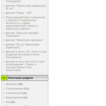
Поликарпов"
Диплом "Ливенскому радиоклубу
60 лет "
Диплом "Ливны - 430"
Переходящий Кубок победителю
в рейтинге «Наибольшая
активность в эфире
радиолюбителей г.Ливны и
Ливенского района»
Диплом "Шипунов Аркадий
Георгиевич"
Диплом "Ливенская гармошка"
Диплом “65 лет Ливенскому
радиоклубу ”
Диплом в честь 150- летия со дня
рождения Булгакова Сергея
Николаевича
Диплом в честь 80-летия со дня
освобождения г. Ливны от
немецко-фашистских
захватчиков.
Категории раздела
Дипломы
[888]
Соревнования
[522]
Объявления
[156]
Мероприятия
[487]
DX
[428]