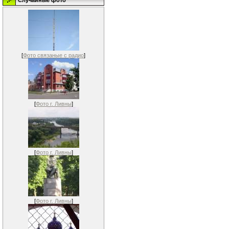
Случайные фото
[
Фото связаные с радио
]
[
Фото г. Ливны
]
[
Фото г. Ливны
]
[
Фото г. Ливны
]