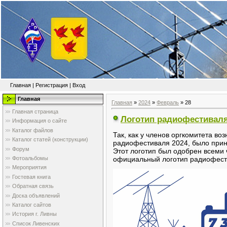
Главная
|
Регистрация
|
Вход
Главная
Главная
»
2024
»
Февраль
»
28
Главная страница
Логотип радиофестиваля
Информация о сайте
Каталог файлов
Так, как у членов оргкомитета в
Каталог статей (конструкции)
радиофестиваля 2024, было прин
Форум
Этот логотип был одобрен всеми 
Фотоальбомы
официальный логотип радиофест
Мероприятия
Гостевая книга
Обратная связь
Доска объявлений
Каталог сайтов
История г. Ливны
Список Ливенских