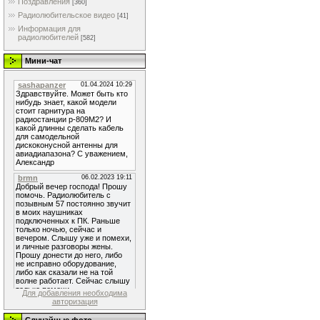
Поздравления
[360]
Радиолюбительское видео
[41]
Информация для
радиолюбителей
[582]
Мини-чат
Для добавления необходима
авторизация