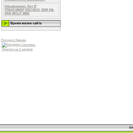
Обьявление: Лот 8"
ТРАНСИВЕР DDC/DUC SDR КВ-
УКВ WOLF MINI
Время жизни сайта
Погода в Ливнах
Gismeteo
Прогноз на 2 недели
RK