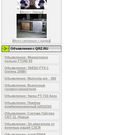
[
Фото г. Ливны
]
[
Фото связаные с радио
]
Объявления c QRZ.RU
Обьявление: Ферритовое
кольцо FT240-43
Обьявление: YAESU FTX-1
Optima 100Вт
Обьявление: Motorola gm - 300
Обьявление: Выносные
громкоговорители
Обьявление: Yaesu FT-710 Aess
Обьявление: Прибор
комбинированный Ц43103/2
Обьявление: Счетчик Гейгера
СБТ-11. Новые
Обьявление: Эл.двигaтели от
военных рaций СSСR
Обьявление: acom2000A