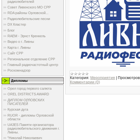
радиолюбителей
Совет Ливенского МО СРР
RDA районы Орловской...
Радиолюбительские песни
DX Кластер
Блог
RAEM - Эрнст Кренкель
Видео о г. Ливны
Карта г. Ливны
Сайт СРР
Региональное отделение СРР
Главный радиочастотный центр
Роскомнадзор
Категория:
Мероприятия
|
Просмотров
Дипломы
Комментарии (0)
Орел город первого салюта
OREL DISTRICTS AWARD
ДИПЛОМ ОРЛОВСКИХ
ПИСАТЕЛЕЙ
Курская дуга
RUOR - дипломы Орловской
области
UA3ES Памяти организатора
радиолюбительского движения г.
Ливны.
"Николай Николаевич