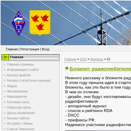
Главная
|
Регистрация
|
Вход
Главная
Главная
»
2024
»
Февраль
»
21
Главная страница
Блокнот радиолюбителя
Информация о сайте
Каталог файлов
Немного расскажу о блокноте ра
Каталог статей (конструкции)
В этом году пришла идея в старт
Форум
блокноты, как это было в том год
Фотоальбомы
В чем их отличие:
- дизайн, они будут изготавлива
Мероприятия
радиофестиваля
Гостевая книга
- аппаратный журнал
Обратная связь
- список и рейтинги RDA
Доска объявлений
- DXCC
Каталог сайтов
- префиксы РФ.
История г. Ливны
Надеемся участники радиофестив
Список Ливенских