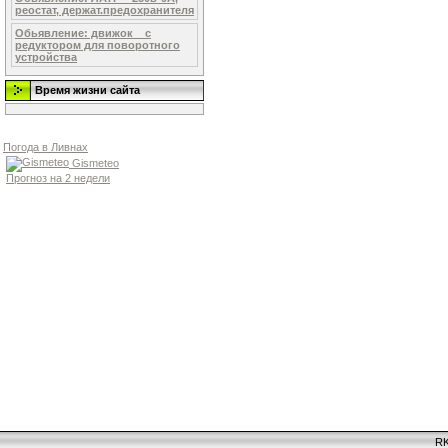
реостат, держат.предохранителя
Обьявление: движок _ с
редуктором для поворотного
устройства
Время жизни сайта
Погода в Ливнах
Gismeteo
Прогноз на 2 недели
RK