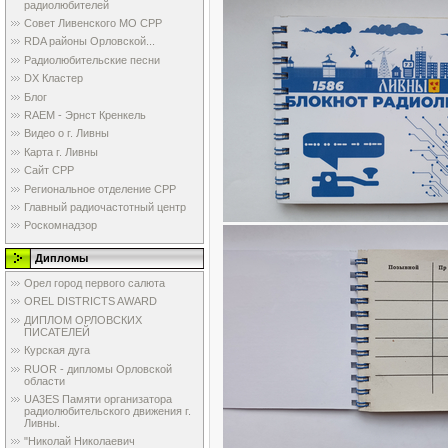
радиолюбителей
Совет Ливенского МО СРР
RDA районы Орловской...
Радиолюбительские песни
DX Кластер
Блог
RAEM - Эрнст Кренкель
Видео о г. Ливны
Карта г. Ливны
Сайт СРР
Региональное отделение СРР
Главный радиочастотный центр
Роскомнадзор
Дипломы
Орел город первого салюта
OREL DISTRICTS AWARD
ДИПЛОМ ОРЛОВСКИХ
ПИСАТЕЛЕЙ
Курская дуга
RUOR - дипломы Орловской
области
UA3ES Памяти организатора
радиолюбительского движения г.
Ливны.
"Николай Николаевич