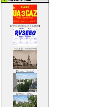
Случайные фото
[
Фото связаные с радио
]
[
Наш фотоальбом
]
[
Фото г. Ливны
]
[
Фото г. Ливны
]