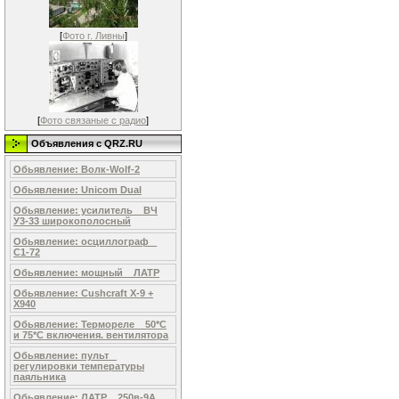
[
Фото г. Ливны
]
[
Фото связаные с радио
]
Объявления c QRZ.RU
Обьявление: Волк-Wolf-2
Обьявление: Unicom Dual
Обьявление: усилитель _ ВЧ
У3-33 широкополосный
Обьявление: осциллограф _
С1-72
Обьявление: мощный _ ЛАТР
Обьявление: Cushcraft X-9 +
X940
Обьявление: Термореле _ 50*С
и 75*С включения. вентилятора
Обьявление: пульт _
регулировки температуры
паяльника
Обьявление: ЛАТР _ 250в-9А,