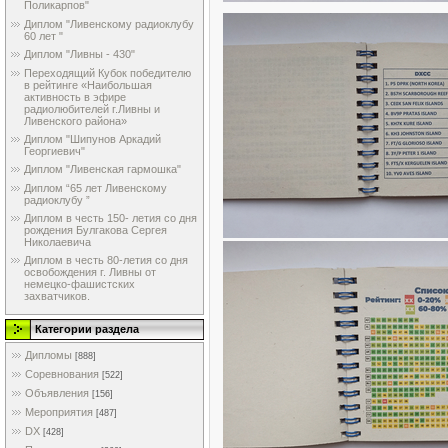
Поликарпов"
Диплом "Ливенскому радиоклубу
60 лет "
Диплом "Ливны - 430"
Переходящий Кубок победителю
в рейтинге «Наибольшая
активность в эфире
радиолюбителей г.Ливны и
Ливенского района»
Диплом "Шипунов Аркадий
Георгиевич"
Диплом "Ливенская гармошка"
Диплом “65 лет Ливенскому
радиоклубу ”
Диплом в честь 150- летия со дня
рождения Булгакова Сергея
Николаевича
Диплом в честь 80-летия со дня
освобождения г. Ливны от
немецко-фашистских
захватчиков.
Категории раздела
Дипломы
[888]
Соревнования
[522]
Объявления
[156]
Мероприятия
[487]
DX
[428]