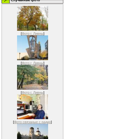
Случайные фото
[
Фото г. Ливны
]
[
Фото г. Ливны
]
[
Фото г. Ливны
]
[
Фото связаные с радио
]