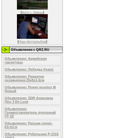
[
Фото г. Ливны
]
[
Наш фотоальбом
]
Объявления c QRZ.RU
Обьявление: Армейские
гарнитуры
Обьявление: Лебедка Унжа1
Обьявление: Радиатор
охлаждения 25х8х1,6см
Обьявление: Power monitor III
Новый
Обьявление: SDR Анвелина
Про 3 De Luxe
Обьявление:
Громкоговоритель рупорный
ГР-1Е
Обьявление: Разъем грпм1-
61гп2-в
Обьявление: Рубильник Р-2315
1600А