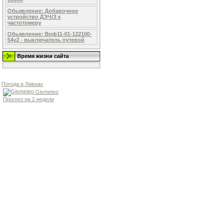
Обьявление: Добавочное
устройство ДЭЧ/З к
частотомеру
Обьявление: Впф11-01-122100-
54у2 - выключатель путевой
Время жизни сайта
Погода в Ливнах
Gismeteo
Прогноз на 2 недели