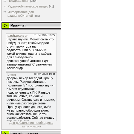
Поздравления
[360]
Радиолюбительское видео
[41]
Информация для
радиолюбителей
[582]
Мини-чат
Для добавления необходима
авторизация