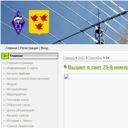
Главная
|
Регистрация
|
Вход
Главная
Главная
»
2021
»
Сентябрь
»
14
Главная страница
Вышел в свет 75-й номе
Информация о сайте
Каталог файлов
Каталог статей (конструкции)
Форум
Фотоальбомы
Мероприятия
Гостевая книга
Обратная связь
Доска объявлений
Каталог сайтов
История г. Ливны
Список Ливенских