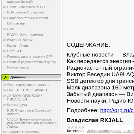
радиолюбителей
Совет Ливенского МО СРР
RDA районы Орловской...
Радиолюбительские песни
DX Кластер
Блог
RAEM - Эрнст Кренкель
Видео о г. Ливны
CОДЕРЖАНИЕ:
Карта г. Ливны
Сайт СРР
Клубные новости — Вла
Региональное отделение СРР
Как передается энерги
Главный радиочастотный центр
Радиочастотный ограни
Роскомнадзор
Виктор Беседин UA9LA
Дипломы
SSB детектор для тран
Орел город первого салюта
Маяк диапазона 160 мет
OREL DISTRICTS AWARD
Забытый диапазон — В
ДИПЛОМ ОРЛОВСКИХ
Новости науки. Радио-
ПИСАТЕЛЕЙ
Курская дуга
Подробнее:
http://qrp.r
RUOR - дипломы Орловской
области
Владислав RX3ALL
UA3ES Памяти организатора
радиолюбительского движения г.
Ливны.
Категория:
Информация для радиолю
"Николай Николаевич