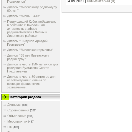
14.09.2021
|
Комментарии (0)
Поликарпов"
Диплом "Ливенскому радиоклубу
60 лет "
Диплом "Ливны - 430"
Переходящий Кубок победителю
в рейтинге «Наибольшая
активность в эфире
радиолюбителей г.Ливны и
Ливенского района»
Диплом "Шипунов Аркадий
Георгиевич"
Диплом "Ливенская гармошка"
Диплом “65 лет Ливенскому
радиоклубу ”
Диплом в честь 150- летия со дня
рождения Булгакова Сергея
Николаевича
Диплом в честь 80-летия со дня
освобождения г. Ливны от
немецко-фашистских
захватчиков.
Категории раздела
Дипломы
[888]
Соревнования
[522]
Объявления
[156]
Мероприятия
[487]
DX
[428]