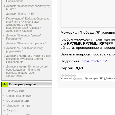
Поликарпов"
Диплом "Ливенскому радиоклубу
60 лет "
Диплом "Ливны - 430"
Переходящий Кубок победителю
в рейтинге «Наибольшая
активность в эфире
радиолюбителей г.Ливны и
Ливенского района»
Мемориал "Победа-76" успешно с
Диплом "Шипунов Аркадий
Георгиевич"
Клубом учреждена памятная пла
это
RP76MF, RP76ML, RP76PF,
Диплом "Ливенская гармошка"
области, проведенные в перио
Диплом “65 лет Ливенскому
радиоклубу ”
Заявки и вопросы просьба напр
Диплом в честь 150- летия со дня
рождения Булгакова Сергея
Подробнее:
https://mdxc.ru/
Николаевича
Диплом в честь 80-летия со дня
Сергей RQ7L
освобождения г. Ливны от
немецко-фашистских
захватчиков.
Категория:
Дипломы
|
Просмотров:
412
|
Добавил
Категории раздела
Дипломы
[888]
Соревнования
[522]
Объявления
[156]
Мероприятия
[487]
DX
[428]