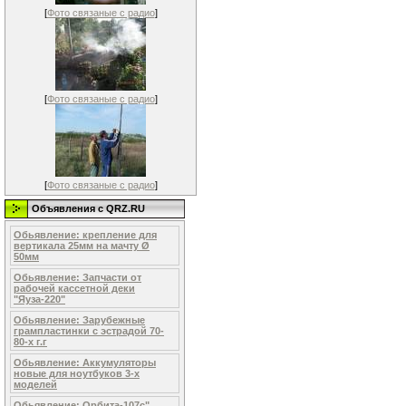
[
Фото связаные с радио
]
[
Фото связаные с радио
]
[
Фото связаные с радио
]
Объявления c QRZ.RU
Обьявление: крепление для
вертикала 25мм на мачту Ø
50мм
Обьявление: Запчасти от
рабочей кассетной деки
"Яуза-220"
Обьявление: Зарубежные
грампластинки с эстрадой 70-
80-х г.г
Обьявление: Аккумуляторы
новые для ноутбуков 3-х
моделей
Обьявление: Орбита-107с"