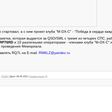
тартовал, а с ним проект клуба "M-DX-C" - "Победа в сердце кажд
кетка, которая выдается за QSO/SWL с тремя из четырех СПС, ра
 RP76RD
и 10 различными операторами - членами клуба "M-DX-C" 
д проведения Мемориала.
авлять RQ7L на E-mail:
RW6LZ@yandex.ru
:
R5GM
|
Дата:
06.05.2021
|
Комментарии (0)