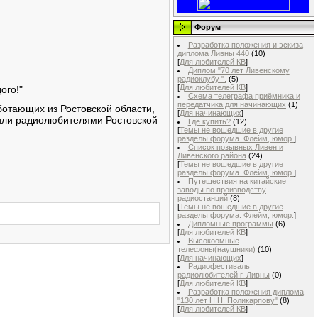
Форум
Разработка положения и эскиза
диплома Ливны 440
(10)
[
Для любителей КВ
]
Диплом "70 лет Ливенскому
радиоклубу ".
(5)
[
Для любителей КВ
]
ого!"
Схема телеграфа приёмника и
передатчика для начинающих
(1)
ботающих из Ростовской области,
[
Для начинающих
]
или радиолюбителями Ростовской
Где купить?
(12)
[
Темы не вошедшие в другие
разделы форума. Флейм, юмор.
]
Список позывных Ливен и
Ливенского района
(24)
[
Темы не вошедшие в другие
разделы форума. Флейм, юмор.
]
Путешествия на китайские
заводы по производству
радиостанций
(8)
[
Темы не вошедшие в другие
разделы форума. Флейм, юмор.
]
Дипломные программы
(6)
[
Для любителей КВ
]
Высокоомные
телефоны(наушники)
(10)
[
Для начинающих
]
Радиофестиваль
радиолюбителей г. Ливны
(0)
[
Для любителей КВ
]
Разработка положения диплома
"130 лет Н.Н. Поликарпову"
(8)
[
Для любителей КВ
]