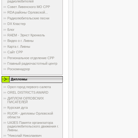
радиолюбителей
Совет Ливенского МО СРР
RDA районы Орловской...
Радиолюбительские песни
DX Кластер
Блог
RAEM - Эрнст Кренкель
Видео о г. Ливны
Карта г. Ливны
Сайт СРР
Региональное отделение СРР
Главный радиочастотный центр
Роскомнадзор
Дипломы
Орел город первого салюта
OREL DISTRICTS AWARD
ДИПЛОМ ОРЛОВСКИХ
ПИСАТЕЛЕЙ
Курская дуга
RUOR - дипломы Орловской
области
UA3ES Памяти организатора
радиолюбительского движения г.
Ливны.
"Николай Николаевич