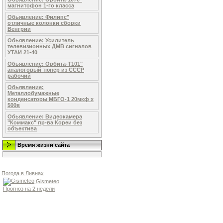
магнитофон 1-го класса
Обьявление: Филипс"
отличные колонки сборки
Венгрии
Обьявление: Усилитель
телевизионных ДМВ сигналов
УТАИ 21-40
Обьявление: Орбита-Т101"
аналоговый тюнер из СССР
рабочий
Обьявление:
Металлобумажные
конденсаторы МБГО-1 20мкф х
500в
Обьявление: Видеокамера
"Коммакс" пр-ва Кореи без
объектива
Время жизни сайта
Погода в Ливнах
Gismeteo
Прогноз на 2 недели