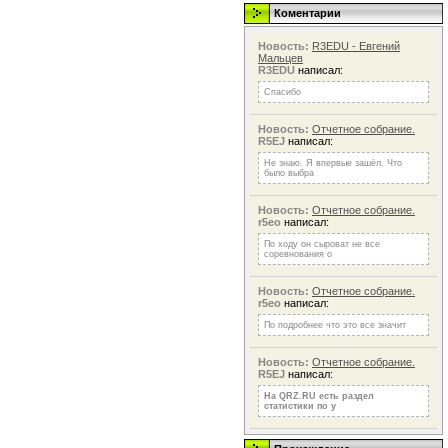
Коментарии
Новость:
R3EDU - Евгений
Мальцев
R3EDU
написал:
Спасибо
Новость:
Отчетное собрание.
R5EJ
написал:
Не знаю. Я впервые зашёл. Что
было выбра
Новость:
Отчетное собрание.
r5eo
написал:
По ходу он сыроват не все
соревнования о
Новость:
Отчетное собрание.
r5eo
написал:
По подробнее что это все значит
Новость:
Отчетное собрание.
R5EJ
написал:
На QRZ.RU есть раздел
статистики по у