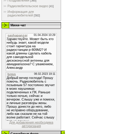
Поздравления
[360]
Радиолюбительское видео
[41]
Информация для
радиолюбителей
[582]
Мини-чат
Для добавления необходима
авторизация
Случайные фото