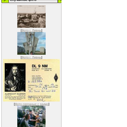
[
Фото г. Ливны
]
[
Фото г. Ливны
]
[
Фото связаные с радио
]