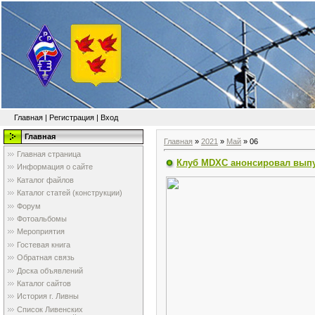
Главная
|
Регистрация
|
Вход
Главная
Главная
»
2021
»
Май
»
06
Главная страница
Клуб MDXC анонсировал выпус
Информация о сайте
Каталог файлов
Каталог статей (конструкции)
Форум
Фотоальбомы
Мероприятия
Гостевая книга
Обратная связь
Доска объявлений
Каталог сайтов
История г. Ливны
Список Ливенских