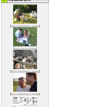
Случайные фото
[
Фото связаные с радио
]
[
Наш фотоальбом
]
[
Фото связаные с радио
]
[
Фото связаные с радио
]