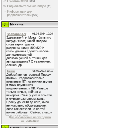
Поздравления
[360]
Радиолюбительское видео
[41]
Информация для
радиолюбителей
[582]
Мини-чат
Для добавления необходима
авторизация