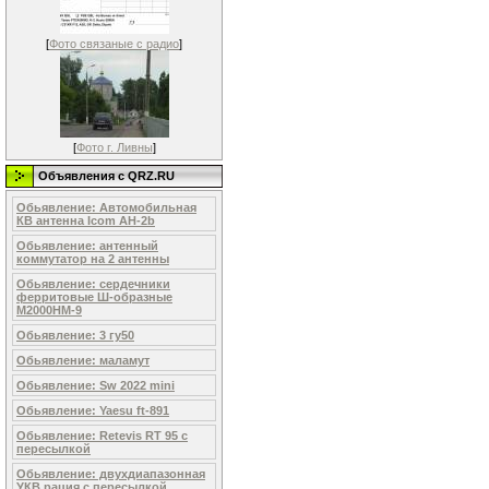
[
Фото связаные с радио
]
[
Фото г. Ливны
]
Объявления c QRZ.RU
Обьявление: Автомобильная
КВ антенна Icom AH-2b
Обьявление: антенный
коммутатор на 2 антенны
Обьявление: сердечники
ферритовые Ш-образные
М2000НМ-9
Обьявление: 3 гу50
Обьявление: маламут
Обьявление: Sw 2022 mini
Обьявление: Yaesu ft-891
Обьявление: Retevis RT 95 с
пересылкой
Обьявление: двухдиапазонная
УКВ рация с пересылкой