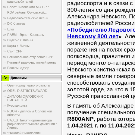
радиолюбителей
радиоспорта и в связи 
Совет Ливенского МО СРР
800-летия со дня рожден
RDA районы Орловской...
Александра Невского, П
Радиолюбительские песни
радиолюбителей России
DX Кластер
«
Победителю Ледовог
Блог
RAEM - Эрнст Кренкель
Невскому 800 лет
»
. Ал
Видео о г. Ливны
жизненной деятельности
Карта г. Ливны
поражения на полях сра
Сайт СРР
полководца, правителя 
Региональное отделение СРР
период монголо-татарск
Главный радиочастотный центр
Роскомнадзор
Невского христианская 
северные земли поморов
Дипломы
способствовать создани
Орел город первого салюта
золотой орде, за что в 
OREL DISTRICTS AWARD
Русской православной це
ДИПЛОМ ОРЛОВСКИХ
ПИСАТЕЛЕЙ
В память об Александре
Курская дуга
получение специального
RUOR - дипломы Орловской
области
R800ANP
, работа кото
UA3ES Памяти организатора
радиолюбительского движения г.
1.04.2021 г. по 11.04.2021
Ливны.
"Николай Николаевич