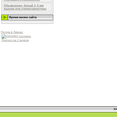
Обьявление: белый 3, 5 мм
разъем для стереогарнитуры
Время жизни сайта
Погода в Ливнах
Gismeteo
Прогноз на 2 недели
RK