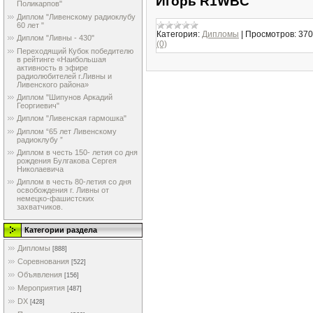
Игорь R1WBC
Поликарпов"
Диплом "Ливенскому радиоклубу
60 лет "
Категория:
Дипломы
|
Просмотров:
370
Диплом "Ливны - 430"
(0)
Переходящий Кубок победителю
в рейтинге «Наибольшая
активность в эфире
радиолюбителей г.Ливны и
Ливенского района»
Диплом "Шипунов Аркадий
Георгиевич"
Диплом "Ливенская гармошка"
Диплом “65 лет Ливенскому
радиоклубу ”
Диплом в честь 150- летия со дня
рождения Булгакова Сергея
Николаевича
Диплом в честь 80-летия со дня
освобождения г. Ливны от
немецко-фашистских
захватчиков.
Категории раздела
Дипломы
[888]
Соревнования
[522]
Объявления
[156]
Мероприятия
[487]
DX
[428]