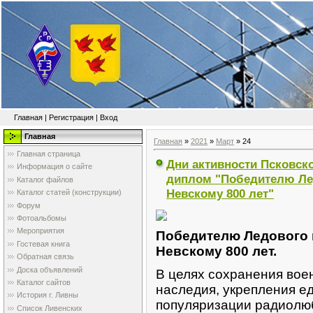
Главная
|
Регистрация
|
Вход
Главная
Главная
»
2021
»
Март
»
24
Главная страница
Дни активности Псковско
Информация о сайте
диплом "Победителю Ле
Каталог файлов
Невскому 800 лет"
Каталог статей (конструкции)
Форум
Фотоальбомы
Мероприятия
Победителю Ледового 
Гостевая книга
Невскому 800 лет.
Обратная связь
Доска объявлений
В целях сохранения воен
Каталог сайтов
наследия, укрепления е
История г. Ливны
популяризации радиолюб
Список Ливенских