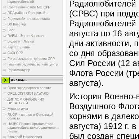
Радиолюбителей
радиолюбителей
Совет Ливенского МО СРР
(СРВС) при подд
RDA районы Орловской...
Радиолюбительские песни
Радиолюбителей 
DX Кластер
Блог
августа по 16 авг
RAEM - Эрнст Кренкель
дни активности,
Видео о г. Ливны
Карта г. Ливны
со дня образова
Сайт СРР
Региональное отделение СРР
Сил России (12 а
Главный радиочастотный центр
Роскомнадзор
Флота России (тр
августа).
Дипломы
Орел город первого салюта
История Военно-
OREL DISTRICTS AWARD
ДИПЛОМ ОРЛОВСКИХ
ПИСАТЕЛЕЙ
Воздушного Флот
Курская дуга
корнями в далеко
RUOR - дипломы Орловской
области
августа) 1912 г. 
UA3ES Памяти организатора
радиолюбительского движения г.
Ливны.
был создан специ
"Николай Николаевич