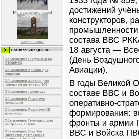
1933 года № 859,
достижений учён
[
Фото связаные с радио
]
конструкторов, р
промышленности, 
состава ВВС РКК
[
Фото г. Ливны
]
18 августа — Вс
Объявления c QRZ.RU
(День Воздушног
Обьявление: ВЧ транс-р на
М1000НМ3
Авиации).
Обьявление: прибор для
жещения
В годы Великой О
Обьявление: запчаси для
приемной антенны р 140
составе ВВС и В
Обьявление: гарнетура
Обьявление: Реализую
оперативно-страт
микрофон
Обьявление: Реализую КВ
формирования: в
трансивер
фронты и армии 
Обьявление: Генератор для
настройки антенн
ВВС и Войска ПВ
Обьявление: Bias Tee
(инжектор для питания
активных антенн)