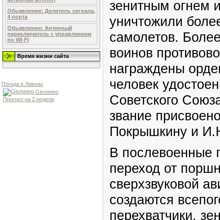
зенитным огнем 
Обьявление: Делитель сигнала,
уничтожили более
4 порта
Обьявление: Антенный
самолетов. Более
переключатель с управлением
по WI-FI
воинов противов
Время жизни сайта
награждены орде
человек удостоен
Погода в Ливнах
Gismeteo
Советского Союза
Прогноз на 2 недели
звание присвоено
Покрышкину и И.Н
В послевоенные 
переход от поршн
сверхзвуковой ав
создаются всепог
перехватчики, зе