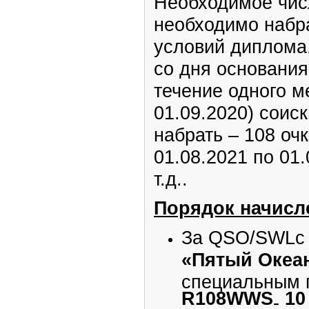
Необходимое числ
необходимо набр
условий диплома,
со дня основания
течение одного м
01.09.2020) соис
набрать – 108 очк
01.08.2021 по 01.
т.д..
Порядок начисл
За QSO/SWLс 
«Пятый Океа
специальным 
R
108
WWS
10
-