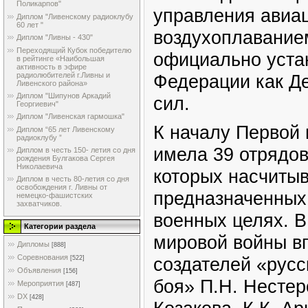
Поликарпов"
управления авиа
Диплом "Ливенскому радиоклубу
60 лет "
воздухоплаванием
Диплом "Ливны - 430"
Переходящий Кубок победителю
официально уста
в рейтинге «Наибольшая
активность в эфире
радиолюбителей г.Ливны и
Федерации как Д
Ливенского района»
Диплом "Шипунов Аркадий
сил.
Георгиевич"
Диплом "Ливенская гармошка"
К началу Первой
Диплом “65 лет Ливенскому
радиоклубу ”
имела 39 отрядов
Диплом в честь 150- летия со дня
рождения Булгакова Сергея
Николаевича
которых насчитыв
Диплом в честь 80-летия со дня
освобождения г. Ливны от
предназначенных
немецко-фашистских
захватчиков.
военных целях. 
Категории раздела
мировой войны в
Дипломы
[888]
Соревнования
создателей «рус
[522]
Объявления
[156]
боя» П.Н. Нестеро
Мероприятия
[487]
DX
[428]