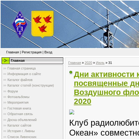
Главная
|
Регистрация
|
Вход
Главная
Главная
»
2020
»
Июль
»
31
Главная страница
Дни активности 
Информация о сайте
Каталог файлов
посвященные дн
Каталог статей (конструкции)
Воздушного флот
Форум
Фотоальбомы
2020
Мероприятия
Гостевая книга
Обратная связь
Доска объявлений
Клуб радиолюбит
Каталог сайтов
Океан» совместн
История г. Ливны
Список Ливенских