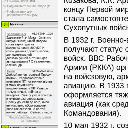
Козакова, К.К. Ар
Поздравления
[360]
Радиолюбительское видео
[41]
концу Первой ми
Информация для
радиолюбителей
[582]
стала самостоят
Мини-чат
Сухопутных войск
В 1932 г. Военно
получают статус 
войск. ВВС Рабоч
Армии (РККА) ор
на войсковую, а
авиацию. В 1933 г
оформляется тяж
авиация (как сре
Командования).
Для добавления необходима
авторизация
10 мая 1932 г. с