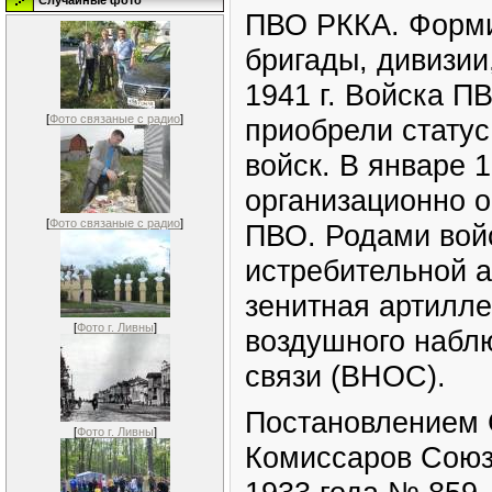
Случайные фото
ПВО РККА. Форми
бригады, дивизии
1941 г. Войска П
[
Фото связаные с радио
]
приобрели статус
войск. В январе 1
организационно 
[
Фото связаные с радио
]
ПВО. Родами вой
истребительной а
зенитная артилле
[
Фото г. Ливны
]
воздушного набл
связи (ВНОС).
Постановлением 
[
Фото г. Ливны
]
Комиссаров Союз