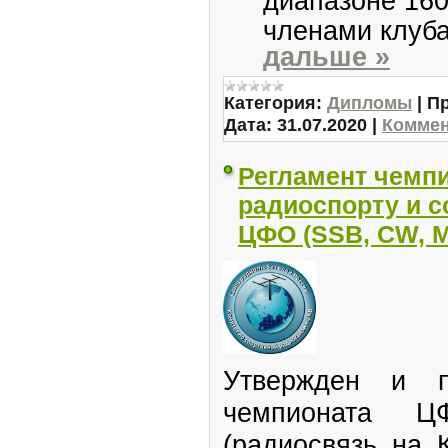
членами клуб
дальше »
Категория:
Дипломы
|
П
Дата:
31.07.2020
|
Коммен
Регламент чемп
радиоспорту и 
ЦФО (SSB, CW, M
Утвержден и 
чемпионата Ц
(радиосвязь на 