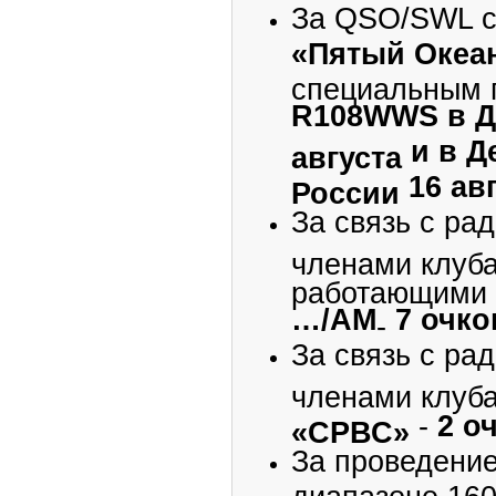
За QSO/SWL с
«Пятый Океа
специальным 
R
108
WWS
в 
и в Д
августа
16 ав
России
За связь с ра
членами клуб
работающими 
…/АМ
7 очко
-
За связь с ра
членами клуб
-
2 о
«СРВС»
За проведени
диапазоне 160