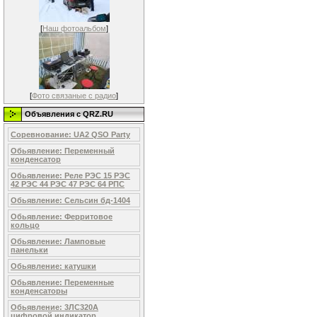
[
Наш фотоальбом
]
[
Фото связаные с радио
]
Объявления c QRZ.RU
Соревнование: UA2 QSO Party
Обьявление: Переменный
конденсатор
Обьявление: Реле РЭС 15 РЭС
42 РЭС 44 РЭС 47 РЭС 64 РПС
Обьявление: Сельсин бд-1404
Обьявление: Ферритовое
кольцо
Обьявление: Ламповые
панельки
Обьявление: катушки
Обьявление: Переменные
конденсаторы
Обьявление: 3ЛС320А
цифровой индикатор