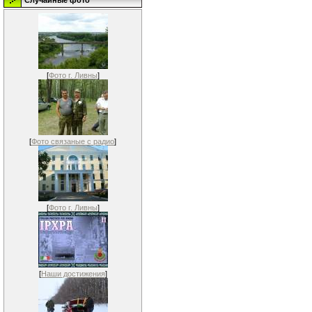
Случайные фото
[
Фото г. Ливны
]
[
Фото связаные с радио
]
[
Фото г. Ливны
]
[
Наши достижения
]