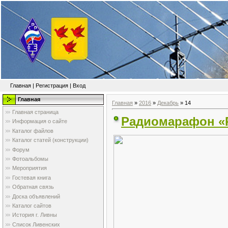
Главная
|
Регистрация
|
Вход
Главная
Главная
»
2016
»
Декабрь
»
14
Главная страница
Радиомарафон «Р
Информация о сайте
Каталог файлов
Каталог статей (конструкции)
Форум
Фотоальбомы
Мероприятия
Гостевая книга
Обратная связь
Доска объявлений
Каталог сайтов
История г. Ливны
Список Ливенских