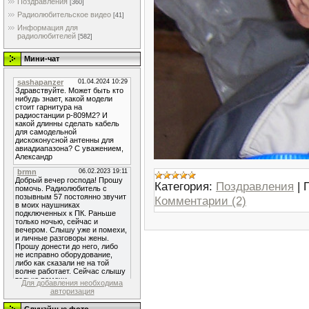
Поздравления
[360]
Радиолюбительское видео
[41]
Информация для
радиолюбителей
[582]
Мини-чат
Категория:
Поздравления
|
Комментарии (2)
Для добавления необходима
авторизация