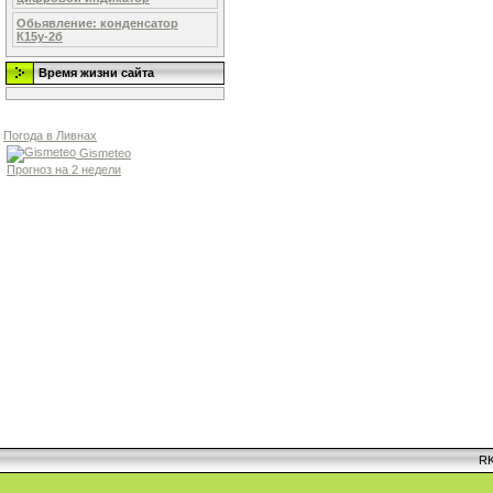
Обьявление: конденсатор
К15у-2б
Время жизни сайта
Погода в Ливнах
Gismeteo
Прогноз на 2 недели
RK