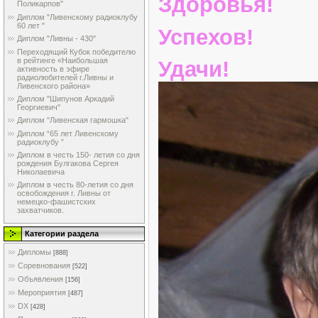
Здоровья!
Поликарпов"
Диплом "Ливенскому радиоклубу
60 лет "
Успехов!
Диплом "Ливны - 430"
Переходящий Кубок победителю
в рейтинге «Наибольшая
Удачи!
активность в эфире
радиолюбителей г.Ливны и
Ливенского района»
Диплом "Шипунов Аркадий
Георгиевич"
Диплом "Ливенская гармошка"
Диплом “65 лет Ливенскому
радиоклубу ”
Диплом в честь 150- летия со дня
рождения Булгакова Сергея
Николаевича
Диплом в честь 80-летия со дня
освобождения г. Ливны от
немецко-фашистских
захватчиков.
Категории раздела
Дипломы
[888]
Соревнования
[522]
Объявления
[156]
Мероприятия
[487]
DX
[428]