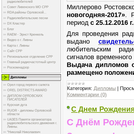
радиолюбителей
Миллерово Ростовск
Совет Ливенского МО СРР
RDA районы Орловской...
новогодняя-2017»
. 
Радиолюбительские песни
период
с 25.12.2016 г
DX Кластер
Блог
Для проведения рад
RAEM - Эрнст Кренкель
выдано
свидетель
Видео о г. Ливны
Карта г. Ливны
любительским ради
Сайт СРР
сигналов временного
Региональное отделение СРР
Главный радиочастотный центр
Выдача дипломов о
Роскомнадзор
размещено положен
Дипломы
Орел город первого салюта
Категория:
Дипломы
|
Просм
OREL DISTRICTS AWARD
Комментарии (0)
ДИПЛОМ ОРЛОВСКИХ
ПИСАТЕЛЕЙ
Курская дуга
С Днем Рождения
RUOR - дипломы Орловской
области
С Днём Рожден
UA3ES Памяти организатора
радиолюбительского движения г.
Ливны.
"Николай Николаевич