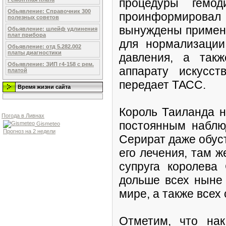
процедуры гемод
Обьявление: Справочник 300
проинформировал 
полезных советов
вынуждены примен
Обьявление: шлейф удлинения
плат прибора
для нормализации
Обьявление: отд 5.282.002
платы диагностики
давления, а так
Обьявление: ЗИП г4-158 с рем.
аппарату искусст
платой
передает ТАСС.
Время жизни сайта
Король Таиланда н
Погода в Ливнах
постоянным наблю
Gismeteo
Прогноз на 2 недели
Серират даже обус
его лечения, там ж
супруга королева 
дольше всех ныне
мире, а также всех
Отметим, что на