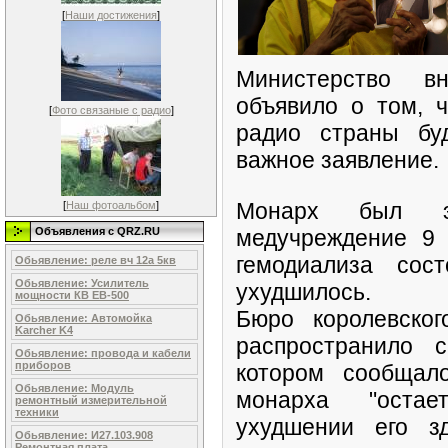
[
Наши достижения
]
Министерство в
объявило о том, 
[
Фото связаные с радио
]
радио страны бу
важное заявление.
Монарх был эк
[
Наш фотоальбом
]
медучреждение 9 
Объявления c QRZ.RU
гемодиализа сос
Обьявление: реле вч 12а 5кв
Обьявление: Усилитель
ухудшилось.
мощности КВ ЕВ-500
Бюро королевско
Обьявление: Автомойка
Karcher K4
распространило 
Обьявление: провода и кабели
приборов
котором сообщал
Обьявление: Модуль
монарха "остае
ремонтный измерительной
техники
ухудшении его з
Обьявление: И27.103.908
Ремонтная плата