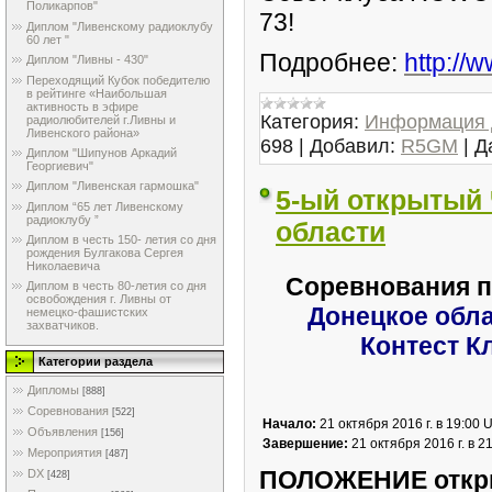
Поликарпов"
73!
Диплом "Ливенскому радиоклубу
60 лет "
Подробнее:
http://
Диплом "Ливны - 430"
Переходящий Кубок победителю
в рейтинге «Наибольшая
активность в эфире
Категория:
Информация 
радиолюбителей г.Ливны и
Ливенского района»
698
|
Добавил:
R5GM
|
Д
Диплом "Шипунов Аркадий
Георгиевич"
Диплом "Ливенская гармошка"
5-ый открытый
Диплом “65 лет Ливенскому
радиоклубу ”
области
Диплом в честь 150- летия со дня
рождения Булгакова Сергея
Николаевича
Соревнования п
Диплом в честь 80-летия со дня
освобождения г. Ливны от
Донецкое обла
немецко-фашистских
захватчиков.
Контест К
Категории раздела
Дипломы
[888]
Соревнования
[522]
Начало:
21 октября 2016 г. в 19:00 
Объявления
[156]
Завершение:
21 октября 2016 г. в 2
Мероприятия
[487]
ПОЛОЖЕНИЕ откры
DX
[428]