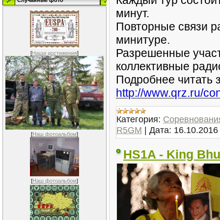
Каждый тур состоит
Случайные фото
минут.
Повторные связи р
минитуре.
Разрешенные участ
[
Наши достижения
]
коллективные ради
Подробнее читать з
http://www.qrz.ru/con
Категория:
Соревновани
R5GM
|
Дата:
16.10.2016
[
Наш фотоальбом
]
HS1A - King Bhu
[
Наш фотоальбом
]