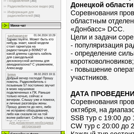
Поздравления
[360]
Донецкой области 
Радиолюбительское видео
[41]
Соревнования пров
Информация для
радиолюбителей
[582]
областным отделен
Мини-чат
«Донбасс» DCC.
Цели и задачи сор
- популяризация ра
- определение сил
коротковолновиков;
- повышение опера
участников.
ДАТА ПРОВЕДЕН
Соревнования пров
октября, на диапазо
SSB тур с 19:00 до
Для добавления необходима
CW тур с 20:00 до 
авторизация