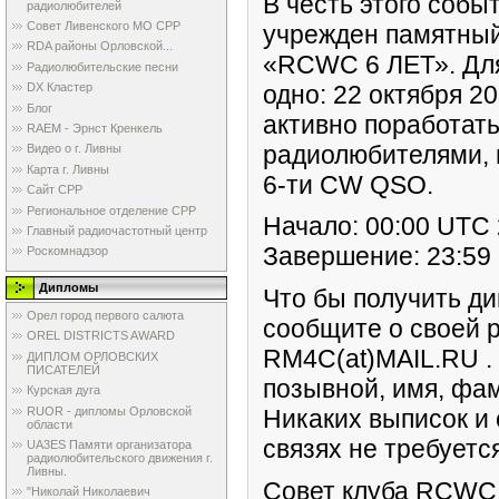
В честь этого соб
радиолюбителей
Совет Ливенского МО СРР
учрежден памятны
RDA районы Орловской...
«RCWC 6 ЛЕТ». Для
Радиолюбительские песни
одно: 22 октября 2
DX Кластер
Блог
активно поработат
RAEM - Эрнст Кренкель
радиолюбителями, 
Видео о г. Ливны
Карта г. Ливны
6-ти CW QSO.
Сайт СРР
Региональное отделение СРР
Начало: 00:00 UTC
Главный радиочастотный центр
Завершение: 23:59
Роскомнадзор
Дипломы
Что бы получить ди
Орел город первого салюта
сообщите о своей р
OREL DISTRICTS AWARD
RM4C(at)MAIL.RU .
ДИПЛОМ ОРЛОВСКИХ
ПИСАТЕЛЕЙ
позывной, имя, фам
Курская дуга
RUOR - дипломы Орловской
Никаких выписок и
области
связях не требуется
UA3ES Памяти организатора
радиолюбительского движения г.
Ливны.
Совет клуба RCWC
"Николай Николаевич