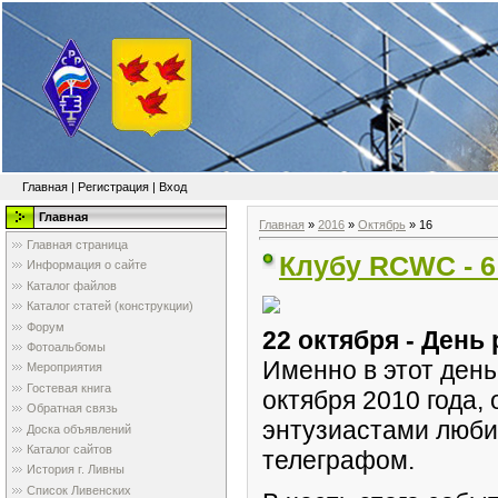
Главная
|
Регистрация
|
Вход
Главная
Главная
»
2016
»
Октябрь
»
16
Главная страница
Клубу RCWC - 6
Информация о сайте
Каталог файлов
Каталог статей (конструкции)
Форум
22 октября - Ден
Фотоальбомы
Именно в этот день
Мероприятия
Гостевая книга
октября 2010 года,
Обратная связь
энтузиастами люби
Доска объявлений
Каталог сайтов
телеграфом.
История г. Ливны
Список Ливенских