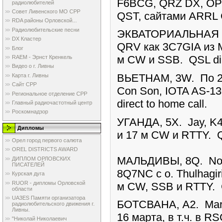
F6BCG, QRZ DX, OPDX
радиолюбителей
Совет Ливенского МО СРР
QST, сайтами ARRL 
RDA районы Орловской...
Радиолюбительские песни
ЭКВАТОРИАЛЬНАЯ ГВ
DX Кластер
QRV как 3C7GIA из Ma
Блог
м CW и SSB. QSL dire
RAEM - Эрнст Кренкель
Видео о г. Ливны
ВЬЕТНАМ, 3W. По 26
Карта г. Ливны
Сайт СРР
Con Son, IOTA AS-1
Региональное отделение СРР
direct to home call.
Главный радиочастотный центр
Роскомнадзор
УГАНДА, 5X. Jay, K4
Дипломы
и 17 м CW и RTTY. QS
Орел город первого салюта
OREL DISTRICTS AWARD
МАЛЬДИВЫ, 8Q. Noel
ДИПЛОМ ОРЛОВСКИХ
ПИСАТЕЛЕЙ
8Q7NC с о. Thulhagir
Курская дуга
RUOR - дипломы Орловской
м CW, SSB и RTTY. QS
области
UA3ES Памяти организатора
БОТСВАНА, A2. Mar
радиолюбительского движения г.
Ливны.
16 марта, в т.ч. в 
"Николай Николаевич