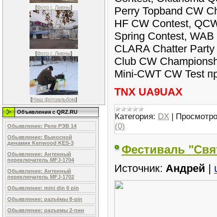
[
Фото г. Ливны
]
Perry Topband CW Ch
HF CW Contest, QCWA
Spring Contest, WAB
CLARA Chatter Party
[
Фото г. Ливны
]
Club CW Championsh
Mini-CWT CW Test пр
TNX UA9UAX
[
Наш фотоальбом
]
Объявления c QRZ.RU
Категория:
DX
|
Просмотро
(0)
Обьявление: Реле РЭВ 14
Обьявление: Выносной
динамик Kenwood KES-3
Фестиваль "Свя
Обьявление: Антенный
переключатель MFJ-1704
Источник:
Андрей
|
Обьявление: Антенный
переключатель MFJ-1702
Обьявление: mini din 6 pin
Обьявление: разъёмы 8-pin
Обьявление: разъемы 2-пин