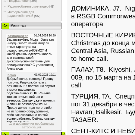
Поздравления
[360]
ДОМИНИКА, J7. Nigel
Радиолюбительское видео
[41]
Информация для
в RSGB Commonwealt
радиолюбителей
[582]
оператора.
Мини-чат
ВОСТОЧНЫЕ КИРИБАТ
Christmas до конца ме
Central Asia, Russi
to home call.
ПАЛАУ, T8. Kiyoshi,
009, по 15 марта на
call.
ТУРЦИЯ, TA. Спецп
пог 31 декабря в чес
Havran, Balikesir. Б
TA3AER.
Для добавления необходима
авторизация
СЕНТ-КИТС И НЕВИС