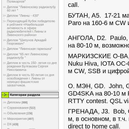
Поликарпов"
call.
Диплом "Ливенскому радиоклубу
60 лет "
БУТАН, A5. 17-21 м
Диплом "Ливны - 430"
Переходящий Кубок победителю
Paro на 160-6 м CW и
в рейтинге «Наибольшая
активность в эфире
радиолюбителей г.Ливны и
Ливенского района»
АНГОЛА, D2. Paulo,
Диплом "Шипунов Аркадий
Георгиевич"
на 80-10 м, возможн
Диплом "Ливенская гармошка"
МАРКИЗСКИЕ О-ВА, 
Диплом “65 лет Ливенскому
радиоклубу ”
Nuku Hiva, IOTA OC-
Диплом в честь 150- летия со дня
рождения Булгакова Сергея
м CW, SSB и цифрой
Николаевича
Диплом в честь 80-летия со дня
освобождения г. Ливны от
немецко-фашистских
О. МЭН, GD. John, 
захватчиков.
GD4SKA на 80-10 м 
Категории раздела
RTTY contest. QSL 
Дипломы
[888]
Соревнования
[522]
ГРЕНАДА, J3. Bob, 
Объявления
[156]
м, в основном, в т.
Мероприятия
[487]
DX
direct to home call.
[428]