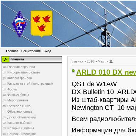
Главная
|
Регистрация
|
Вход
Главная
Главная
»
2016
»
Март
»
11
Главная страница
ARLD 010 DX ne
Информация о сайте
Каталог файлов
QST de W1AW
Каталог статей (конструкции)
Форум
DX Bulletin 10 ARL
Фотоальбомы
Из штаб-квартиры 
Мероприятия
Newington CT 10 ма
Гостевая книга
Обратная связь
Всем радиолюбител
Доска объявлений
Каталог сайтов
Информация для бюл
История г. Ливны
Список Ливенских