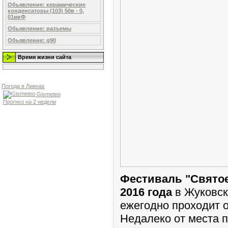
Обьявление: керамические
конденсаторы (103) 50в - 0,
01мкФ
Обьявление: разъемы
Обьявление: g90
Время жизни сайта
Погода в Ливнах
Gismeteo
Прогноз на 2 недели
Фестиваль "Святое 
2016 года
в Жуковско
ежегодно проходит о
Недалеко от места 