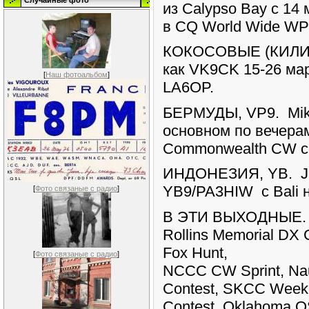
Случайные фото
из Calypso Bay с 14 
в CQ World Wide WPX 
КОКОСОВЫЕ (КИЛИНГ
как VK9CK 15-26 мар
[
Наш фотоальбом
]
LA6OP.
БЕРМУДЫ, VP9. Mike
основном по вечера
Commonwealth CW con
ИНДОНЕЗИЯ, YB. Ji
YB9/PA3HIW с Bali на
[
Фото связаные с радио
]
В ЭТИ ВЫХОДНЫЕ. No
Rollins Memorial D
Fox Hunt,
[
Фото связаные с радио
]
NCCC CW Sprint, Na
Contest, SKCC Weeke
Contest, Oklahoma 