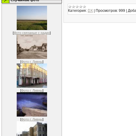
Случайные фото
Категория:
DX
|
Просмотров:
999
|
Доба
[
Фото связаные с радио
]
[
Фото г. Ливны
]
[
Фото г. Ливны
]
[
Фото г. Ливны
]