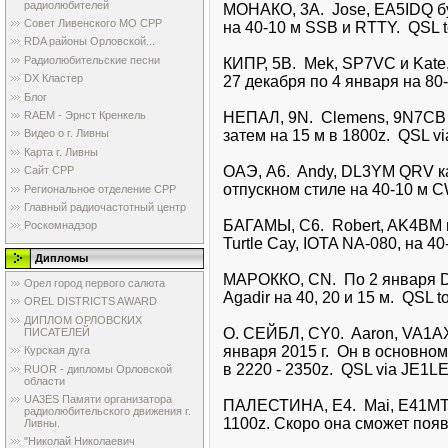
радиолюбителей
МОНАКО, 3A. Jose, EA5IDQ б
Совет Ливенского МО СРР
на 40-10 м SSB и RTTY. QSL to
RDA районы Орловской...
Радиолюбительские песни
КИПР, 5B. Mek, SP7VC и Kate
DX Кластер
27 декабря по 4 января на 80-
Блог
НЕПАЛ, 9N. Clemens, 9N7CB б
RAEM - Эрнст Кренкель
затем на 15 м в 1800z. QSL v
Видео о г. Ливны
Карта г. Ливны
ОАЭ, A6. Andy, DL3YM QRV ка
Сайт СРР
отпускном стиле на 40-10 м CW
Региональное отделение СРР
Главный радиочастотный центр
БАГАМЫ, C6. Robert, AK4BM 
Роскомнадзор
Turtle Cay, IOTA NA-080, на 40
Дипломы
МАРОККО, CN. По 2 января 
Орел город первого салюта
Agadir на 40, 20 и 15 м. QSL to
OREL DISTRICTS AWARD
ДИПЛОМ ОРЛОВСКИХ
О. СЕЙБЛ, CY0. Aaron, VA1A
ПИСАТЕЛЕЙ
января 2015 г. Он в основно
Курская дуга
в 2220 - 2350z. QSL via JE1LE
RUOR - дипломы Орловской
области
UA3ES Памяти организатора
ПАЛЕСТИНА, E4. Mai, E41MT 
радиолюбительского движения г.
1100z. Скоро она сможет появ
Ливны.
"Николай Николаевич