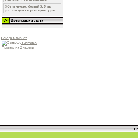
Обьявление: белый 3, 5 мм
разъем для стереогарнитуры
Время жизни сайта
Погода в Ливнах
Gismeteo
Прогноз на 2 недели
RK