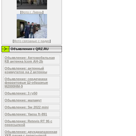
[
Фото г. Ливны
]
[
Фото связаные с радио
]
Объявления c QRZ.RU
Обьявление: Автомобильная
КВ антенна Icom AH-2b
Обьявление: антенный
коммутатор на 2 антенны
Обьявление: сердечники
ферритовые Ш-образные
М2000НМ-9
Обьявление: 3 гу50
Обьявление: маламут
Обьявление: Sw 2022 mini
Обьявление: Yaesu ft-891
Обьявление: Retevis RT 95 с
пересылкой
Обьявление: двухдиапазонная
УКВ рация с пересылкой