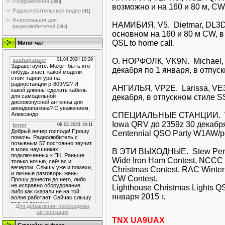
Поздравления
[360]
возможно и на 160 и 80 м, CW
Радиолюбительское видео
[41]
Информация для
НАМИБИЯ, V5. Dietmar, DL3D
радиолюбителей
[582]
основном на 160 и 80 м CW, в 
QSL to home call.
Мини-чат
О. НОРФОЛК, VK9N. Michael,
декабря по 1 января, в отпу
АНГИЛЬЯ, VP2E. Larissa, VE
декабря, в отпускном стиле SS
СПЕЦИАЛЬНЫЕ СТАНЦИИ. W1A
Iowa QRV до 2359z 30 декаб
Centennial QSO Party W1AW/po
В ЭТИ ВЫХОДНЫЕ. Stew Perry
Wide Iron Ham Contest, NCCC
Christmas Contest, RAC Winte
CW Contest.
Lighthouse Christmas Lights Q
января 2015 г.
Для добавления необходима
авторизация
TNX UA9UAX