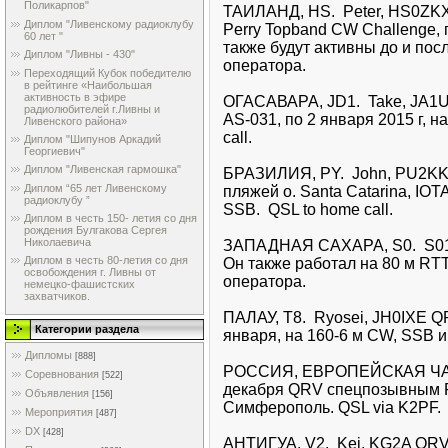
Поликарпов"
ТАИЛАНД, HS. Peter, HS0ZKX
Диплом "Ливенскому радиоклубу
Perry Topband CW Challenge,
60 лет "
также будут активны до и пос
Диплом "Ливны - 430"
оператора.
Переходящий Кубок победителю
в рейтинге «Наибольшая
активность в эфире
ОГАСАВАРА, JD1. Take, JA1UII
радиолюбителей г.Ливны и
AS-031, по 2 января 2015 г, 
Ливенского района»
call.
Диплом "Шипунов Аркадий
Георгиевич"
Диплом "Ливенская гармошка"
БРАЗИЛИЯ, PY. John, PU2KKE
Диплом “65 лет Ливенскому
пляжей о. Santa Catarina, IOT
радиоклубу ”
SSB. QSL to home call.
Диплом в честь 150- летия со дня
рождения Булгакова Сергея
Николаевича
ЗАПАДНАЯ САХАРА, S0. S01W
Диплом в честь 80-летия со дня
Он также работал на 80 м RT
освобождения г. Ливны от
оператора.
немецко-фашистских
захватчиков.
ПАЛАУ, T8. Ryosei, JH0IXE QR
Категории раздела
января, на 160-6 м CW, SSB и 
Дипломы
[888]
РОССИЯ, ЕВРОПЕЙСКАЯ ЧАСТ
Соревнования
[522]
декабря QRV спецпозывным R
Объявления
[156]
Симферополь. QSL via K2PF.
Мероприятия
[487]
DX
[428]
АНТИГУА, V2. Kei, KG2A QRV 