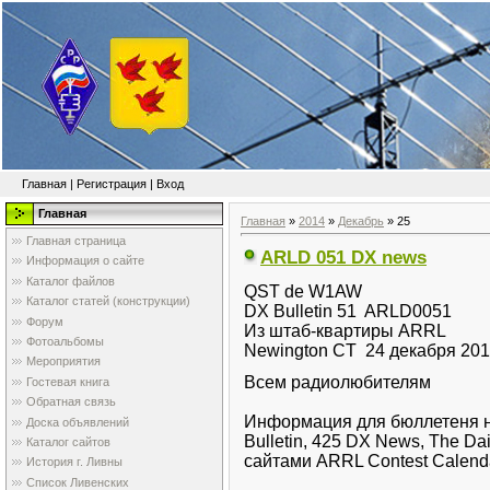
Главная
|
Регистрация
|
Вход
Главная
Главная
»
2014
»
Декабрь
»
25
Главная страница
ARLD 051 DX news
Информация о сайте
Каталог файлов
QST de W1AW
Каталог статей (конструкции)
DX Bulletin 51 ARLD0051
Форум
Из штаб-квартиры ARRL
Фотоальбомы
Newington CT 24 декабря 20
Мероприятия
Всем радиолюбителям
Гостевая книга
Обратная связь
Информация для бюллетеня н
Доска объявлений
Bulletin, 425 DX News, The Dai
Каталог сайтов
сайтами ARRL Contest Calen
История г. Ливны
Список Ливенских