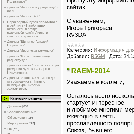
Прошу эту информацию 
Поликарпов"
сайтах.
Диплом "Ливенскому радиоклубу
60 лет "
Диплом "Ливны - 430"
С уважением,
Переходящий Кубок победителю
в рейтинге «Наибольшая
Игорь Григорьев
активность в эфире
радиолюбителей г.Ливны и
RV3DA
Ливенского района»
Диплом "Шипунов Аркадий
Георгиевич"
Категория:
Информация для
Диплом "Ливенская гармошка"
Добавил:
R5GM
|
Дата:
24.1
Диплом “65 лет Ливенскому
радиоклубу ”
Диплом в честь 150- летия со дня
RAEM-2014
рождения Булгакова Сергея
Николаевича
Диплом в честь 80-летия со дня
Уважаемые коллеги,
освобождения г. Ливны от
немецко-фашистских
захватчиков.
Осталось всего несколь
Категории раздела
стартует интересное
Дипломы
[888]
и любимое многими мер
Соревнования
[522]
ежегодно в честь
Объявления
[156]
прославленного полярно
Мероприятия
[487]
Союза, бывшего
DX
[428]