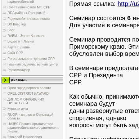
радиолюбителей
Прямая ссылка:
http://
Совет Ливенского МО СРР
RDA районы Орловской...
Семинар состоится
6 я
Радиолюбительские песни
Для участия в семинар
DX Кластер
Блог
RAEM - Эрнст Кренкель
Семинар проводится по
Видео о г. Ливны
Приморскому краю. Эти
Карта г. Ливны
обусловлен выбор врем
Сайт СРР
Региональное отделение СРР
Главный радиочастотный центр
В семинаре предполага
Роскомнадзор
СРР и Президента
Дипломы
СРР.
Орел город первого салюта
OREL DISTRICTS AWARD
Как обычно, принимают
ДИПЛОМ ОРЛОВСКИХ
семинара будут
ПИСАТЕЛЕЙ
Курская дуга
даны развёрнутые отве
RUOR - дипломы Орловской
спортивная, однако
области
вопросы могут быть за
UA3ES Памяти организатора
радиолюбительского движения г.
Ливны.
"Николай Николаевич