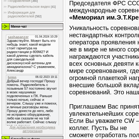
Поздравления
[360]
Председателя ФРС СССР
Радиолюбительское видео
[41]
международные соревн
Информация для
«Мемориал им.Э.Т.Кре
радиолюбителей
[582]
Уникальность соревнов
Мини-чат
нестандартных контроль
оператора проявления 
же в мире не много сор
награждаются участник
всех основных девяти к
мире соревнования, гд
огромной плакеткой на
внесшие большой вкла
соревнований. Это наш
Приглашаем Вас принят
увлекательнейших соре
Если Вы уважаете CW –
коллег. Пусть Вы не
Для добавления необходима
авторизация
сможете отработать пол