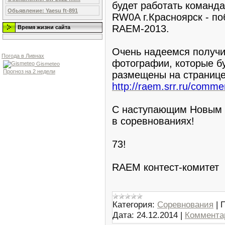
будет работать команда
Обьявление: Yaesu ft-891
RW0A г.Красноярск - п
RAEM-2013.
Время жизни сайта
Очень надеемся получи
Погода в Ливнах
фотографии, которые б
Gismeteo
Прогноз на 2 недели
размещены на страниц
http://raem.srr.ru/comm
С наступающим Новым 
в соревнованиях!
73!
RAEM контест-комитет
Категория:
Соревнования
|
Дата:
24.12.2014
|
Комментар