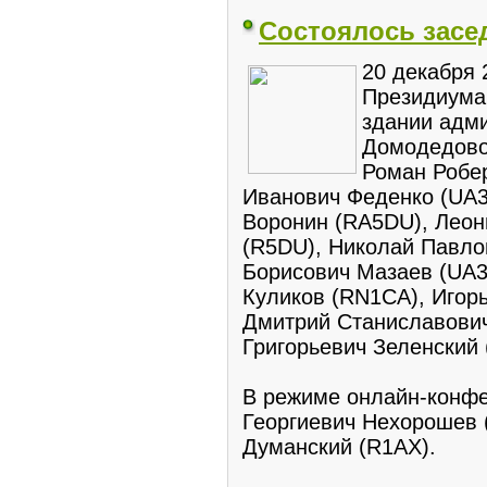
Состоялось засе
20 декабря 
Президиума
здании адми
Домодедово
Роман Робе
Иванович Феденко (UA
Воронин (RA5DU), Леон
(R5DU), Николай Павло
Борисович Мазаев (UA
Куликов (RN1CA), Игорь
Дмитрий Станиславович
Григорьевич Зеленский
В режиме онлайн-конфе
Георгиевич Нехорошев 
Думанский (R1AX).