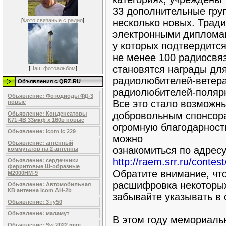
33 дополнительные груп
несколько новых. Трад
[
Фото связаные с радио
]
электронными дипломам
у которых подтвердитс
не менее 100 радиосвя
становятся награды дл
[
Наш фотоальбом
]
радиолюбителей-ветер
Объявления c QRZ.RU
радиолюбителей-поляр
Обьявление: Фотодиоды ФД-3
Все это стало возможн
новые
добровольным спонсора
Обьявление: Конденсаторы
К71-4В 33мкф х 160в новые
огромную благодарност
Обьявление: icom ic 229
можно
Обьявление: антенный
ознакомиться по адрес
коммутатор на 2 антенны
http://raem.srr.ru/cont
Обьявление: сердечники
ферритовые Ш-образные
Обратите внимание, чт
М2000НМ-9
расшифровка некоторых
Обьявление: Автомобильная
КВ антенна Icom AH-2b
забывайте указывать в 
Обьявление: 3 гу50
Обьявление: маламут
В этом году мемориал
Обьявление: Sw 2022 mini