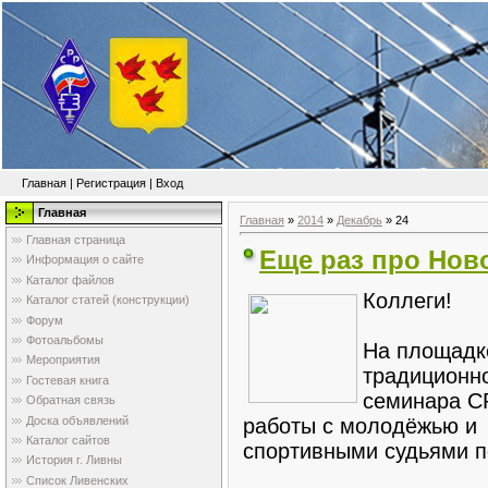
Главная
|
Регистрация
|
Вход
Главная
Главная
»
2014
»
Декабрь
»
24
Главная страница
Еще раз про Нов
Информация о сайте
Каталог файлов
Коллеги!
Каталог статей (конструкции)
Форум
Фотоальбомы
На площад
Мероприятия
традиционно
Гостевая книга
семинара С
Обратная связь
Доска объявлений
работы с молодёжью и
Каталог сайтов
спортивными судьями п
История г. Ливны
Список Ливенских