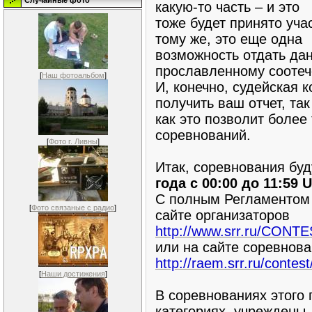
Случайные фото
какую-то часть – и это
тоже будет принято уча
тому же, это еще одна
возможность отдать да
прославленному соотеч
[
Наш фотоальбом
]
И, конечно, судейская 
получить ваш отчет, так
как это позволит более
соревнований.
[
Фото г. Ливны
]
Итак, соревнования буд
года с 00:00 до 11:59 
С полным Регламентом 
[
Фото связаные с радио
]
сайте организаторов
http://www.srr.ru/CONT
или на сайте соревнов
http://raem.srr.ru/conte
[
Наши достижения
]
В соревнованиях этого 
категориях, учреждены