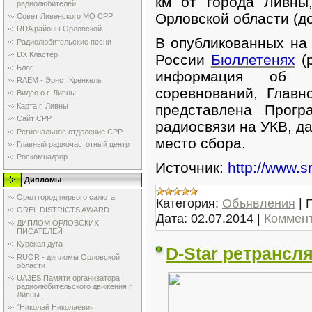
км от города Ливны
радиолюбителей
Орловской области (до
Совет Ливенского МО СРР
RDA районы Орловской...
В опубликованных на
Радиолюбительские песни
DX Кластер
России
Бюллетенях
(
Блог
информация об Ор
RAEM - Эрнст Кренкель
соревнований, Главн
Видео о г. Ливны
Карта г. Ливны
представлена Прогр
Сайт СРР
радиосвязи на УКВ, да
Региональное отделение СРР
место сбора.
Главный радиочастотный центр
Роскомнадзор
Источник:
http://www.sr
Дипломы
Орел город первого салюта
Категория:
Объявления
|
OREL DISTRICTS AWARD
Дата:
02.07.2014
|
Коммент
ДИПЛОМ ОРЛОВСКИХ
ПИСАТЕЛЕЙ
Курская дуга
D-Star ретрансл
RUOR - дипломы Орловской
области
UA3ES Памяти организатора
радиолюбительского движения г.
Ливны.
"Николай Николаевич