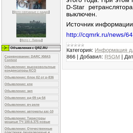
D-Star ретранслятор
[
Фото связаные с радио
]
выключен.
Источник информации
http://cqmrk.ru/news/64
[
Фото г. Ливны
]
Объявления c QRZ.RU
Категория:
Информация д
866
|
Добавил:
R5GM
|
Дат
Соревнование: DARC XMAS
Contest
Обьявление: высоковольтные
конденсаторы КСО
Обьявление: блок б2 от р-836
Обьявление: кпе
Обьявление: зип
Обьявление: рд-09 сд-54
Обьявление: вч реле
Обьявление: автоматы азс-10
Обьявление: Тиристоры
мощные ТЧ 100.6.375 новые
Обьявление: Отечественные
пластинки лицензионные и