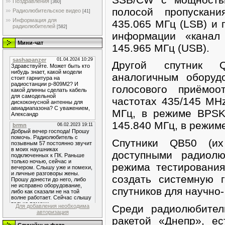
Поздравления
[360]
полосой пропускани
Радиолюбительское видео
[41]
Информация для
435.065 МГц (LSB) и 
радиолюбителей
[582]
информации «канал 
Мини-чат
145.965 МГц (USB).
Другой спутник Q
аналогичным оборуд
голосового приёмо
частотах 435/145 MHz
МГц, в режиме BPSK
145.840 МГц, в режиме
Спутники QB50 (и
доступными радиолю
режима тестировани
создать системную 
спутников для научно-
Среди радиолюбител
Для добавления необходима
авторизация
ракетой «Днепр», ес