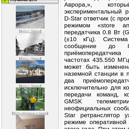
Случайные фото
Аврора,», кот
экспериментальный р
D-Star ответчик (с п
режимом «store a
передатчика 0.8 Вт (
[
Фото г. Ливны
]
(±10 кГц). Систем
сообщение до 
приёмопередатчика
частотах 435.550 МГ
[
Фото г. Ливны
]
может быть изменен
наземной станции в п
два приёмопередат
исключительно для к
[
Фото г. Ливны
]
передачи команд, к
GMSK телеметри
неофициальных сообщ
[
Фото связаные с радио
]
Star ретранслятор 
режиме оперативной
этого года. При этом