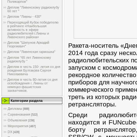
Поликарпов"
Диплом "Ливенскому радиоклубу
60 лет "
Диплом "Ливны - 430"
Переходящий Кубок победителю
в рейтинге «Наибольшая
активность в эфире
радиолюбителей г.Ливны и
Ливенского района»
Диплом "Шипунов Аркадий
Ракета-носитель «Дне
Георгиевич"
2014 года сразу неск
Диплом "Ливенская гармошка"
Диплом “65 лет Ливенскому
радиолюбительских по
радиоклубу ”
запуском с космодром
Диплом в честь 150- летия со дня
рождения Булгакова Сергея
рекордное количество 
Николаевича
Диплом в честь 80-летия со дня
приборов для научног
освобождения г. Ливны от
немецко-фашистских
коммерческого примен
захватчиков.
треть из которых рад
Категории раздела
ретрансляторы.
Дипломы
[888]
Среди радиолюбит
Соревнования
[522]
Объявления
находится и FUNcube
[156]
Мероприятия
[487]
борту ретранслят
DX
[428]
SSB/CW с мощность