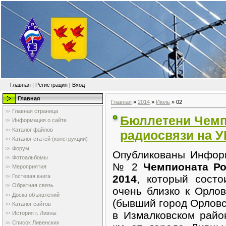
Главная
|
Регистрация
|
Вход
Главная
Главная
»
2014
»
Июль
»
02
Главная страница
Бюллетени Чемп
Информация о сайте
Каталог файлов
радиосвязи на У
Каталог статей (конструкции)
Форум
Опубликованы Инфор
Фотоальбомы
№ 2
Чемпионата Ро
Мероприятия
Гостевая книга
2014
, который сост
Обратная связь
очень близко к Орлов
Доска объявлений
(бывший город Орловск
Каталог сайтов
в Измалковском райо
История г. Ливны
Список Ливенских