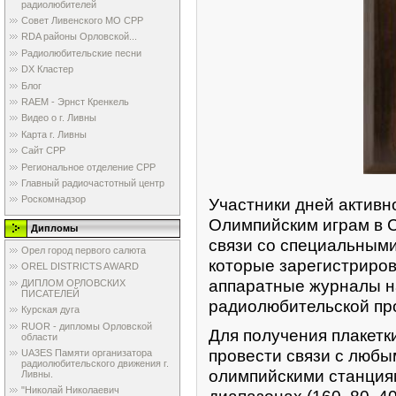
радиолюбителей
Совет Ливенского МО СРР
RDA районы Орловской...
Радиолюбительские песни
DX Кластер
Блог
RAEM - Эрнст Кренкель
Видео о г. Ливны
Карта г. Ливны
Сайт СРР
Региональное отделение СРР
Главный радиочастотный центр
Роскомнадзор
Участники дней активн
Олимпийским играм в С
Дипломы
связи со специальным
Орел город первого салюта
которые зарегистриров
OREL DISTRICTS AWARD
аппаратные журналы н
ДИПЛОМ ОРЛОВСКИХ
ПИСАТЕЛЕЙ
радиолюбительской п
Курская дуга
RUOR - дипломы Орловской
Для получения плакетк
области
провести связи с люб
UA3ES Памяти организатора
радиолюбительского движения г.
олимпийскими станция
Ливны.
"Николай Николаевич