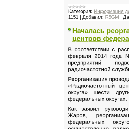
Категория:
Информация д
1151
|
Добавил:
R5GM
|
Да
Началась реорг
центров федера
В соответствии с ра
февраля 2014 года №
предприятий подве
радиочастотной служб
Реорганизация провод
«Радиочастотный цен
округа» шести друг
федеральных округах.
Как заявил руководи
Жаров, реорганиза
федеральных окру
осуществление радио