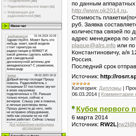
Поздравления
[360]
по данным аппаратных
Радиолюбительское видео
[41]
http://www.ok2014.ru
.
Информация для
Стоимость плакетки(по
радиолюбителей
[582]
руб. Заявка составляе
Мини-чат
количества связей по 
адрес менеджера по э
plaque@alrs.info
или по
Константиновичу, а/я 12
Россия.
Последний срок отправк
Источник:
http://rosrr.
Категория:
Дипломы
|
Про
06.03.2014
|
Комментарии 
Кубок первого п
6 марта 2014
Источник:
RW2L
|
rw2l@
Для добавления необходима
авторизация