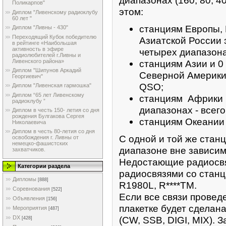
диапазонах (160, 80, 40,
Поликарпов"
этом:
Диплом "Ливенскому радиоклубу
60 лет "
станциям Европы, 
Диплом "Ливны - 430"
Переходящий Кубок победителю
Азиатской России 
в рейтинге «Наибольшая
активность в эфире
четырех диапазонах
радиолюбителей г.Ливны и
Ливенского района»
станциям Азии и 0
Диплом "Шипунов Аркадий
Северной Америки 
Георгиевич"
QSO;
Диплом "Ливенская гармошка"
Диплом “65 лет Ливенскому
станциям Африки 
радиоклубу ”
диапазонах - всег
Диплом в честь 150- летия со дня
рождения Булгакова Сергея
станциям Океании 
Николаевича
Диплом в честь 80-летия со дня
С одной и той же стан
освобождения г. Ливны от
немецко-фашистских
диапазоне вне зависим
захватчиков.
Недостающие радиосв
Категории раздела
радиосвязями со стан
Дипломы
[888]
R1980L, R****TM.
Соревнования
[522]
Если все связи провед
Объявления
[156]
плакетке будет сделан
Мероприятия
[487]
(CW, SSB, DIGI, MIX). 
DX
[428]