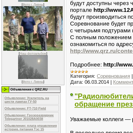
будут доступны через 
[
Фото г. Ливны
]
портале
http://www.12
будут производиться п
Соревнование будет пр
с четырьмя подтурами 
С полным положением 
ознакомиться по адрес
http://www.qrz.ru/conte
[
Наш фотоальбом
]
Подробнее:
http://www
Категория:
Соревнования
Дата:
06.03.2014
|
Коммент
[
Фото г. Ливны
]
Объявления c QRZ.RU
"Радиолюбители
Обьявление: Усилитель на
шести лампах ГУ-50
обращение през
Обьявление: FT-710 Field
Обьявление: Грозоразрядник
Уважаемые коллеги — 
Telegartner J01028A0038
Обьявление: плата управления
история. питания Тэс 15
В последнее время все