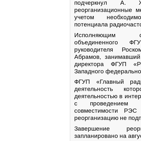
подчеркнул А. 
реорганизационные м
учетом необходим
потенциала радиочаст
Исполняющим об
объединенного Ф
руководителя Роск
Абрамов, занимавший
директора ФГУП «Р
Западного федеральног
ФГУП «Главный ради
деятельность кото
деятельностью в интер
с проведением эк
совместимости РЭС 
реорганизацию не подп
Завершение реорг
запланировано на авгус