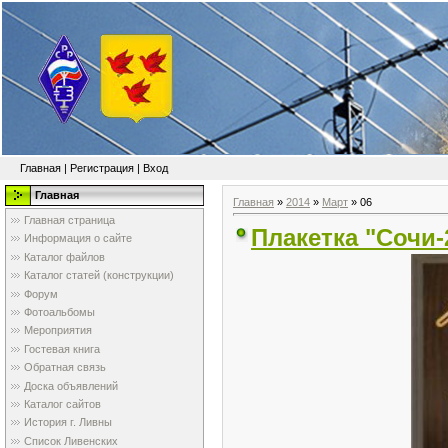
Главная
|
Регистрация
|
Вход
Главная
Главная
»
2014
»
Март
»
06
Главная страница
Плакетка "Сочи-
Информация о сайте
Каталог файлов
Каталог статей (конструкции)
Форум
Фотоальбомы
Мероприятия
Гостевая книга
Обратная связь
Доска объявлений
Каталог сайтов
История г. Ливны
Список Ливенских