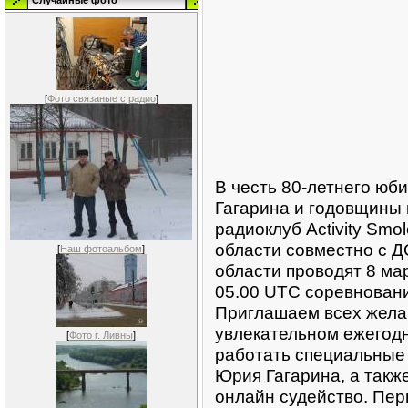
Случайные фото
[
Фото связаные с радио
]
В честь 80-летнего юб
Гагарина и годовщины 
радиоклуб Activity Sm
области совместно с 
[
Наш фотоальбом
]
области проводят 8 мар
05.00 UTC соревновани
Приглашаем всех жела
увлекательном ежегодн
[
Фото г. Ливны
]
работать специальные
Юрия Гагарина, а такж
онлайн судейство. Пер