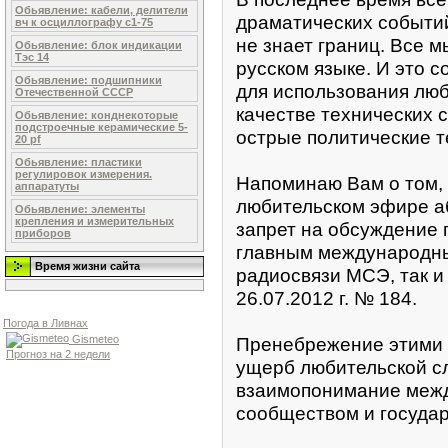
Обьявление: кабели, делители
драматических событий
вч к осциллографу с1-75
не знает границ. Все 
Обьявление: блок индикации
Тэс 14
русском языке. И это 
Обьявление: подшипники
для использования люб
Отечественной СССР
качестве технических 
Обьявление: конднекоторые
подстроечные керамические 5-
острые политические т
20 pf
Обьявление: пластики
регулировок измерения.
Напоминаю Вам о том, 
аппаратуты
любительском эфире 
Обьявление: элементы
крепления и измерительных
запрет на обсуждение 
приборов
главным международн
Время жизни сайта
радиосвязи МСЭ, так и
26.07.2012 г. № 184.
Погода в Ливнах
Пренебрежение этими 
Gismeteo
Прогноз на 2 недели
ущерб любительской с
взаимопонимание меж
сообществом и государ