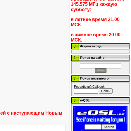
145.575 МГц каждую
субботу:
в летнее время 21.00
МСК
в зимнее время 20.00
МСК.
Форма входа
Поиск на сайте
Поиск позывного
Российский Callbook
e-QSL
елей с наступающим Новым