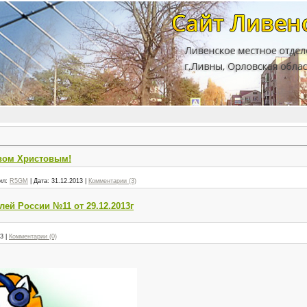
вом Христовым!
ил:
R5GM
|
Дата:
31.12.2013
|
Комментарии (3)
й России №11 от 29.12.2013г
13
|
Комментарии (0)