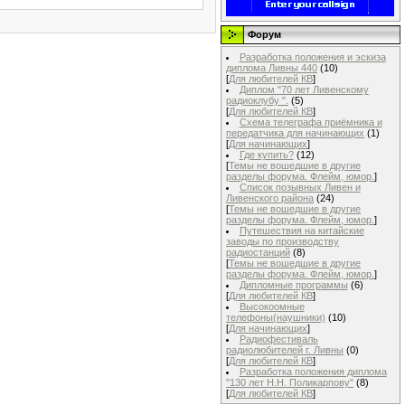
Форум
Разработка положения и эскиза
диплома Ливны 440
(10)
[
Для любителей КВ
]
Диплом "70 лет Ливенскому
радиоклубу ".
(5)
[
Для любителей КВ
]
Схема телеграфа приёмника и
передатчика для начинающих
(1)
[
Для начинающих
]
Где купить?
(12)
[
Темы не вошедшие в другие
разделы форума. Флейм, юмор.
]
Список позывных Ливен и
Ливенского района
(24)
[
Темы не вошедшие в другие
разделы форума. Флейм, юмор.
]
Путешествия на китайские
заводы по производству
радиостанций
(8)
[
Темы не вошедшие в другие
разделы форума. Флейм, юмор.
]
Дипломные программы
(6)
[
Для любителей КВ
]
Высокоомные
телефоны(наушники)
(10)
[
Для начинающих
]
Радиофестиваль
радиолюбителей г. Ливны
(0)
[
Для любителей КВ
]
Разработка положения диплома
"130 лет Н.Н. Поликарпову"
(8)
[
Для любителей КВ
]