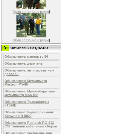
[
Фото связаные с радио
]
[
Фото связаные с радио
]
Объявления c QRZ.RU
Обьявление: панель гу 84
Обьявление: делитель
Обьявление: антипаразитный
дросель
Обьявление: Мультиметр
Mastech MY-65
Обьявление: Малогабаритный
мультиметр MAS 838
Обьявление: Транзисторы
КТ326Б
Обьявление: Радиоприемник
Kenwood R-5000
Обьявление: Radiolab RG-213
C/U Тайвань кабельные сборки
Обьявление: крепление для