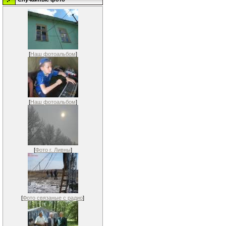
[
Наш фотоальбом
]
[
Наш фотоальбом
]
[
Фото г. Ливны
]
[
Фото связаные с радио
]