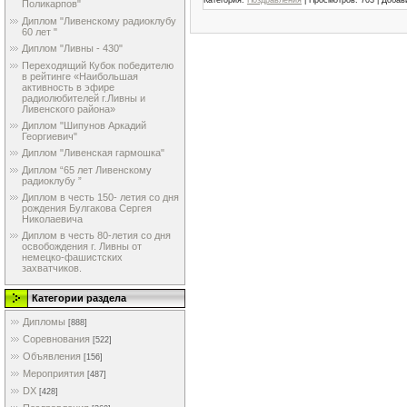
Поликарпов"
Диплом "Ливенскому радиоклубу
60 лет "
Диплом "Ливны - 430"
Переходящий Кубок победителю
в рейтинге «Наибольшая
активность в эфире
радиолюбителей г.Ливны и
Ливенского района»
Диплом "Шипунов Аркадий
Георгиевич"
Диплом "Ливенская гармошка"
Диплом “65 лет Ливенскому
радиоклубу ”
Диплом в честь 150- летия со дня
рождения Булгакова Сергея
Николаевича
Диплом в честь 80-летия со дня
освобождения г. Ливны от
немецко-фашистских
захватчиков.
Категории раздела
Дипломы
[888]
Соревнования
[522]
Объявления
[156]
Мероприятия
[487]
DX
[428]