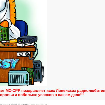
вет МО СРР поздравляет всех Ливенских радиолюбит
доровья и побольше успехов в нашем деле!!!
ил:
rk3ewb
|
Дата:
31.12.2013
|
Комментарии (0)