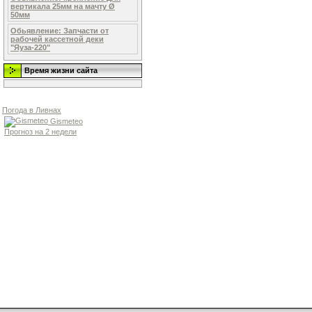
вертикала 25мм на мачту Ø
50мм
Обьявление: Запчасти от
рабочей кассетной деки
"Яуза-220"
Время жизни сайта
Погода в Ливнах
Gismeteo
Прогноз на 2 недели