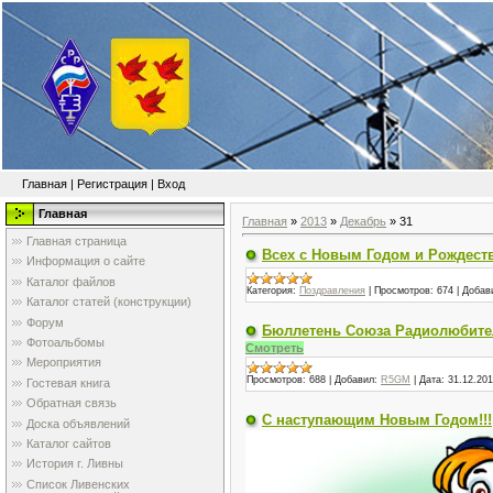
Главная
|
Регистрация
|
Вход
Главная
Главная
»
2013
»
Декабрь
»
31
Главная страница
Всех с Новым Годом и Рождест
Информация о сайте
Каталог файлов
Категория:
Поздравления
|
Просмотров:
674
|
Добав
Каталог статей (конструкции)
Форум
Бюллетень Союза Радиолюбителе
Фотоальбомы
Смотреть
Мероприятия
Просмотров:
688
|
Добавил:
R5GM
|
Дата:
31.12.20
Гостевая книга
Обратная связь
С наступающим Новым Годом!!!
Доска объявлений
Каталог сайтов
История г. Ливны
Список Ливенских