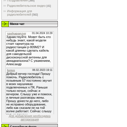
Поздравления
[360]
Радиолюбительское видео
[41]
Информация для
радиолюбителей
[582]
Мини-чат
Для добавления необходима
авторизация
Случайные фото