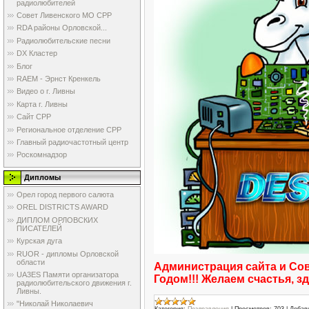
радиолюбителей
Совет Ливенского МО СРР
RDA районы Орловской...
Радиолюбительские песни
DX Кластер
Блог
RAEM - Эрнст Кренкель
Видео о г. Ливны
Карта г. Ливны
Сайт СРР
Региональное отделение СРР
Главный радиочастотный центр
Роскомнадзор
Дипломы
Орел город первого салюта
OREL DISTRICTS AWARD
ДИПЛОМ ОРЛОВСКИХ
ПИСАТЕЛЕЙ
Курская дуга
RUOR - дипломы Орловской
области
Администрация сайта и Со
UA3ES Памяти организатора
Годом!!! Желаем счастья, з
радиолюбительского движения г.
Ливны.
"Николай Николаевич
Категория:
Поздравления
|
Просмотров:
703
|
Добав