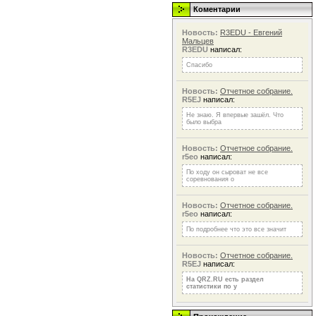
Коментарии
Новость:
R3EDU - Евгений
Мальцев
R3EDU
написал:
Спасибо
Новость:
Отчетное собрание.
R5EJ
написал:
Не знаю. Я впервые зашёл. Что
было выбра
Новость:
Отчетное собрание.
r5eo
написал:
По ходу он сыроват не все
соревнования о
Новость:
Отчетное собрание.
r5eo
написал:
По подробнее что это все значит
Новость:
Отчетное собрание.
R5EJ
написал:
На QRZ.RU есть раздел
статистики по у