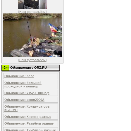
[
Наш фотоальбом
]
[
Наш фотоальбом
]
Объявления c QRZ.RU
Обьявление: реле
Обьявление: большой
проходной изолятор
Обьявление: к15у-1 1000пф
Обьявление: acom2000A
Обьявление: Конденсаторы
КБГ- МН
Обьявление: Кнопки разные
Обьявление: Разъёмы разные
Обьявление: Тумблеры разные