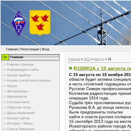
Главная
|
Регистрация
|
Вход
Главная
Главная
»
2013
»
Август
»
19
Главная страница
R100RQA с 15 августа п
Информация о сайте
С 15 августа по 15 ноября 20
Каталог файлов
области будет активна специа
Каталог статей (конструкции)
в честь столетней годовщины о
Форум
Русском Севере профессионал
Фотоальбомы
Коллектив радиостанции прини
Мероприятия
операции 1914 года.
Судьба трёх прославленных русс
Гостевая книга
Русанова В.А. до конца неясна и
Обратная связь
были предприняты попытки
Доска объявлений
найти и спасти русских полярн
Каталог сайтов
15 сентября 2013 года на мест
История г. Ливны
Исакогорского района города А
Список Ливенских
юбилейные, мероприятия орган