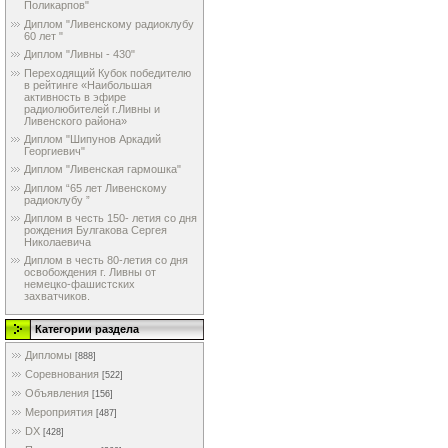
Поликарпов"
Диплом "Ливенскому радиоклубу
60 лет "
Диплом "Ливны - 430"
Переходящий Кубок победителю
в рейтинге «Наибольшая
активность в эфире
радиолюбителей г.Ливны и
Ливенского района»
Диплом "Шипунов Аркадий
Георгиевич"
Диплом "Ливенская гармошка"
Диплом “65 лет Ливенскому
радиоклубу ”
Диплом в честь 150- летия со дня
рождения Булгакова Сергея
Николаевича
Диплом в честь 80-летия со дня
освобождения г. Ливны от
немецко-фашистских
захватчиков.
Категории раздела
Дипломы
[888]
Соревнования
[522]
Объявления
[156]
Мероприятия
[487]
DX
[428]