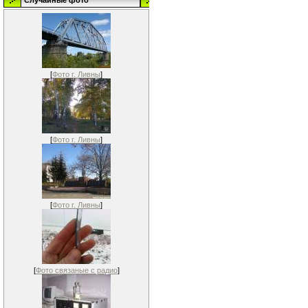
Случайные фото
[
Фото г. Ливны
]
[
Фото г. Ливны
]
[
Фото г. Ливны
]
[
Фото связаные с радио
]