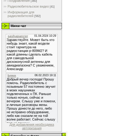
Поздравления
[360]
Радиолюбительское видео
[41]
Информация для
радиолюбителей
[582]
Мини-чат
Для добавления необходима
авторизация