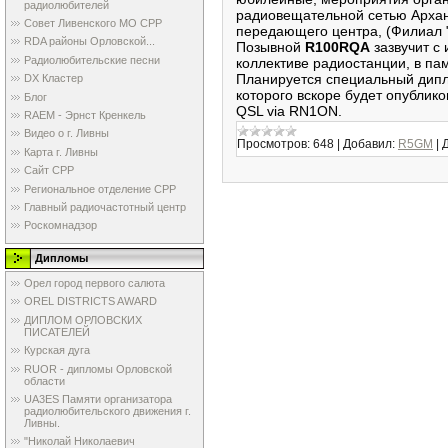
радиолюбителей
радиовещательной сетью Арханг
Совет Ливенского МО СРР
передающего центра, (Филиал 
RDA районы Орловской...
Позывной
R100RQA
зазвучит с 
Радиолюбительские песни
коллективе радиостанции, в па
Планируется специальный дип
DX Кластер
которого вскоре будет опублик
Блог
QSL via RN1ON.
RAEM - Эрнст Кренкель
Видео о г. Ливны
Просмотров:
648
|
Добавил:
R5GM
|
Карта г. Ливны
Сайт СРР
Региональное отделение СРР
Главный радиочастотный центр
Роскомнадзор
Дипломы
Орел город первого салюта
OREL DISTRICTS AWARD
ДИПЛОМ ОРЛОВСКИХ
ПИСАТЕЛЕЙ
Курская дуга
RUOR - дипломы Орловской
области
UA3ES Памяти организатора
радиолюбительского движения г.
Ливны.
"Николай Николаевич