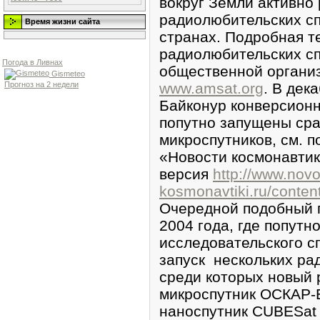
вокруг Земли активно
радиолюбительских сп
Время жизни сайта
странах. Подробная т
радиолюбительских сп
Погода в Ливнах
общественной органи
Gismeteo
Прогноз на 2 недели
www.amsat.org
. В дек
Байконур конверсионн
попутно запущены сра
микроспутников, см. 
«Новости космонавтик
версия
http://www.novo
kosmonavtiki.ru/conten
Очередной подобный п
2004 года, где попутн
исследовательского с
запуск нескольких ра
среди которых новый
микроспутник ОСКАР-Е
наноспутник CUBESat в