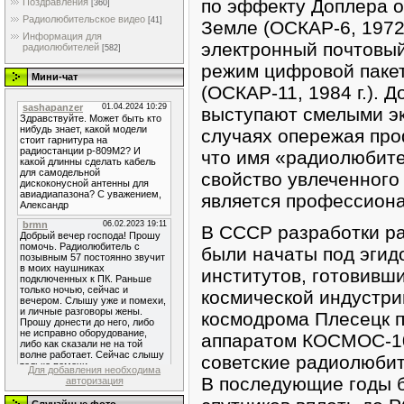
по эффекту Доплера о
Поздравления
[360]
Радиолюбительское видео
[41]
Земле (ОСКАР-6, 1972 
Информация для
электронный почтовый 
радиолюбителей
[582]
режим цифровой пакет
Мини-чат
(ОСКАР-11, 1984 г.). 
выступают смелыми эк
случаях опережая про
что имя «радиолюбите
свойство увлеченного 
является профессион
В СССР разработки р
были начаты под эгид
институтов, готовивш
космической индустрии
космодрома Плесецк п
аппаратом КОСМОС-1
советские радиолюбит
Для добавления необходима
В последующие годы 
авторизация