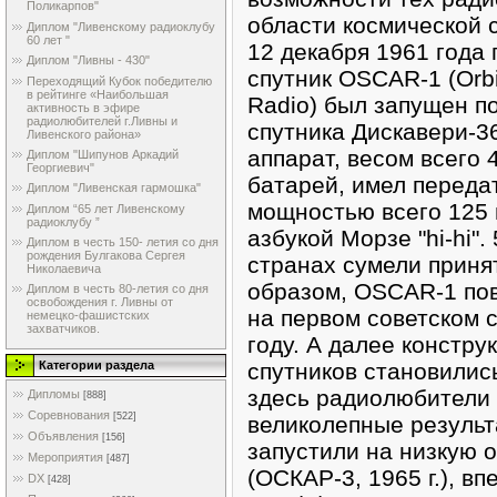
Поликарпов"
области космической с
Диплом "Ливенскому радиоклубу
60 лет "
12 декабря 1961 года
Диплом "Ливны - 430"
спутник OSCAR-1 (Orbit
Переходящий Кубок победителю
в рейтинге «Наибольшая
Radio) был запущен п
активность в эфире
радиолюбителей г.Ливны и
спутника Дискавери-3
Ливенского района»
аппарат, весом всего 4
Диплом "Шипунов Аркадий
Георгиевич"
батарей, имел переда
Диплом "Ливенская гармошка"
мощностью всего 125 
Диплом “65 лет Ливенскому
радиоклубу ”
азбукой Морзе "hi-hi"
Диплом в честь 150- летия со дня
рождения Булгакова Сергея
странах сумели принят
Николаевича
образом, OSCAR-1 по
Диплом в честь 80-летия со дня
освобождения г. Ливны от
на первом советском 
немецко-фашистских
захватчиков.
году. А далее констр
спутников становилис
Категории раздела
здесь радиолюбители
Дипломы
[888]
Соревнования
[522]
великолепные резуль
Объявления
[156]
запустили на низкую 
Мероприятия
[487]
(ОСКАР-3, 1965 г.), в
DX
[428]