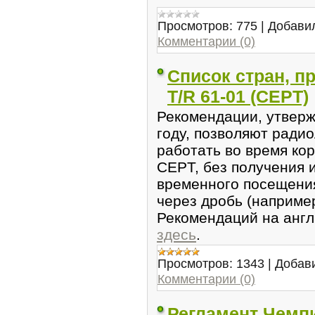
Просмотров:
775
|
Добави
Комментарии (0)
Список стран, 
T/R 61-01 (CEPT)
Рекомендации, утверж
году, позволяют ради
работать во время кор
CEPT, без получения 
временного посещени
через дробь (наприм
Рекомендаций на англ
здесь
.
Просмотров:
1343
|
Добав
Комментарии (0)
Регламент Чемп