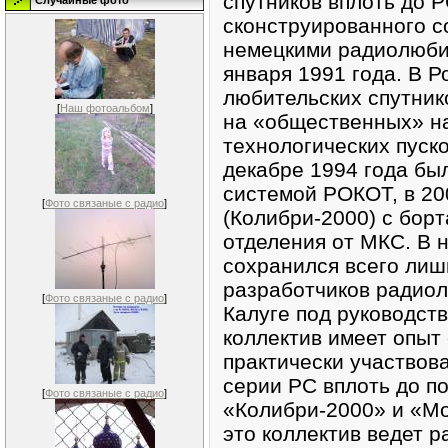
спутников вплоть до 
Случайные фото
сконструированного с
немецкими радиолюби
января 1991 года. В Р
любительских спутник
[
Наш фотоальбом
]
на «общественных» на
технологических пуско
декабре 1994 года бы
системой РОКОТ, в 20
[
Фото связаные с радио
]
(Колибри-2000) с бор
отделения от МКС. В 
сохранился всего лиш
разработчиков радиолю
[
Фото связаные с радио
]
Калуге под руководств
коллектив имеет опыт 
практически участвова
серии РС вплоть до п
[
Фото связаные с радио
]
«Колибри-2000» и «М
это коллектив ведет р