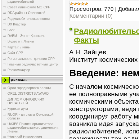
радиолюбителей
Совет Ливенского МО СРР
Просмотров:
770
|
Добави
RDA районы Орловской...
Комментарии (0)
Радиолюбительские песни
DX Кластер
Радиолюбительс
Блог
RAEM - Эрнст Кренкель
Факты
Видео о г. Ливны
Карта г. Ливны
А.Н. Зайцев,
Сайт СРР
Институт космических
Региональное отделение СРР
Главный радиочастотный центр
Введение: нем
Роскомнадзор
Дипломы
С началом космическ
Орел город первого салюта
ее полноправными уча
OREL DISTRICTS AWARD
ДИПЛОМ ОРЛОВСКИХ
космическими объекта
ПИСАТЕЛЕЙ
конструкторами, ведя
Курская дуга
RUOR - дипломы Орловской
координируя работу м
области
возникла идея запуска
UA3ES Памяти организатора
радиолюбительского движения г.
радиолюбителей, исп
Ливны.
возможности тех ради
"Николай Николаевич