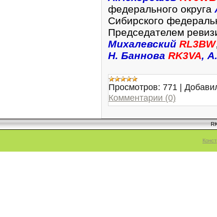
федерального округа
Сибирского федераль
Председателем ревиз
Михалевский
RL3BW
Н. Баннова
RK3VA
, А
Просмотров:
771
|
Добави
Комментарии (0)
RK
Конст