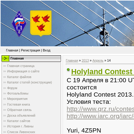
Главная
|
Регистрация
|
Вход
Главная
Главная
»
2013
»
Апрель
»
14
Главная страница
Holyland Contest
Информация о сайте
Каталог файлов
С 19 Апреля в 21:00 U
Каталог статей (конструкции)
состоится
Форум
Holyland Contest 2013.
Фотоальбомы
Мероприятия
Условия теста:
Гостевая книга
http://www.qrz.ru/contes
Обратная связь
http://www.iarc.org/ia
Доска объявлений
Каталог сайтов
История г. Ливны
Yuri, 4Z5PN
Список Ливенских