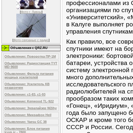
профессионалами из 
организациями по спу
[
Фото г. Ливны
]
«Университетский», «
в Калуге выполняет р
управления спутника
Как правило, все сов
[
Фото связаные с радио
]
спутники имеют на бо
Объявления c QRZ.RU
электроники: бортово
Обьявление: Поворотка ПР-1М
батареи, устройства 
Обьявление: Радиостанция ТYТ
МD-9600
систему электронной 
Обьявление: Фильтр питания
много дополнительны
мощных усилителей
исследовательского п
Обьявление: Усилитель КВ
незакончен
радиолюбителей на с
Обьявление: с1-83, с1-93
прообразом таких комм
Обьявление: Kenwood TL-922
«Гонец», «Иридиум», «
Обьявление: Эквалайзер W2ihy
года было запущено б
Обьявление: Микрафон Heil
ОСКАР и кроме того б
Обьявление: Yaesu GC 38
СССР и России. Сегодн
Обьявление: Блок питания
Icom ic - 7800