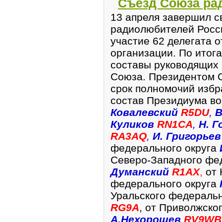
Съезд Союза ра
13 апреля завершил с
радиолюбителей Росси
участие 62 делегата 
организации. По итог
составы руководящих
Союза. Президентом 
срок полномочий изб
состав Президиума в
Ковалевский
R5DU
,
В
Куликов
RN1CA
,
Н.
Г
RA3AQ
,
И. Григорье
федерального округа
Cеверо-Западного фе
Думанский
R1AX
,
от 
федерального округа
Уральского федеральн
RG9A
, от Приволжско
А.Нехорошев
RV9WB