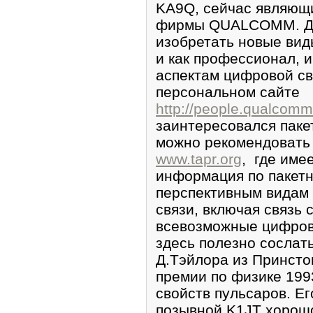
KA9Q, сейчас являющ
фирмы QUALCOMM. До 
изобретать новые вид
и как профессионал, 
аспектам цифровой св
персональном сайте
http://people.qualcom
заинтересовался пак
можно рекомендовать 
www.tapr.org
, где име
информация по пакетн
перспективным видам
связи, включая связь
всевозможные цифровы
здесь полезно сослат
Д.Тэйлора из Принсто
премии по физике 199
свойств пульсаров. Е
позывной K1JT хорошо