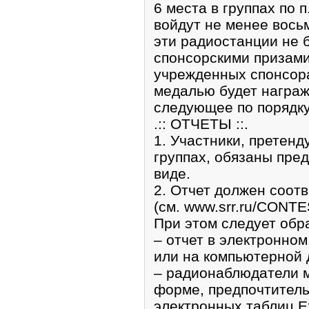
6 места в группах по п
войдут не менее вось
эти радиостанции не 
спонсорскими призами
учрежденных спонсора
медалью будет награж
следующее по порядку
.:: ОТЧЕТЫ ::.
1. Участники, претенд
группах, обязаны пре
виде.
2. Отчет должен соот
(см. www.srr.ru/CONTE
При этом следует обр
– отчет в электронном
или на компьютерной 
– радионаблюдатели м
форме, предпочтител
электронных таблиц E