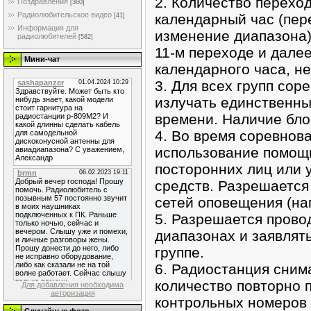
2. Количество переход
Поздравления
[360]
Радиолюбительское видео
календарный час (пер
[41]
Информация для
изменение диапазона)
радиолюбителей
[582]
11-м переходе и далее
Мини-чат
календарного часа, н
3. Для всех групп со
излучать единственны
времени. Наличие бло
4. Во время соревнов
использование помощ
посторонних лиц или 
средств. Разрешается
сетей оповещения (на
5. Разрешается прово
диапазонах и заявлят
группе.
6. Радиостанция снима
количество повторно
Для добавления необходима
авторизация
контрольных номеров 