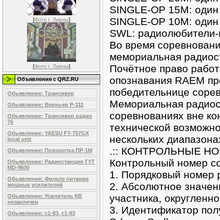
SINGLE-OP 15M: один 
SINGLE-OP 10M: один 
[
Фото г. Ливны
]
SWL: радиолюбители-
Во время соревновани
мемориальная радиос
Почётное право рабо
[
Фото г. Ливны
]
опознавания RAEM пр
Объявления c QRZ.RU
победительнице сорев
Обьявление: Трансивер
Мемориальная радиос
Обьявление: Верньер Р-311
соревнованиях вне ко
Обьявление: Трансивер радио
76
технической возможно
Обьявление: YAESU FT-757GX
нескольких диапазона
local unit
.:: КОНТРОЛЬНЫЕ НОМ
Обьявление: Поворотка ПР-1М
Контрольный номер со
Обьявление: Радиостанция ТYТ
МD-9600
1. Порядковый номер 
Обьявление: Фильтр питания
2. Абсолютное значе
мощных усилителей
участника, округленно
Обьявление: Усилитель КВ
незакончен
3. Идентификатор полу
Обьявление: с1-83, с1-93