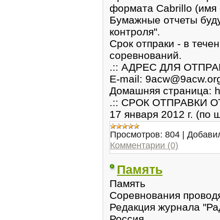
формата Cabrillo (имя
Бумажные отчеты буду
контроля".
Срок отпраки - в тече
соревнований.
.:: АДРЕС ДЛЯ ОТПРА
E-mail: 9acw@9acw.or
Домашняя страница: ht
.:: СРОК ОТПРАВКИ ОТ
17 января 2012 г. (по
Просмотров:
804
|
Добави
Комментарии (0)
Память
Память
Соревнования провод
Редакция журнала "Ра
Россия