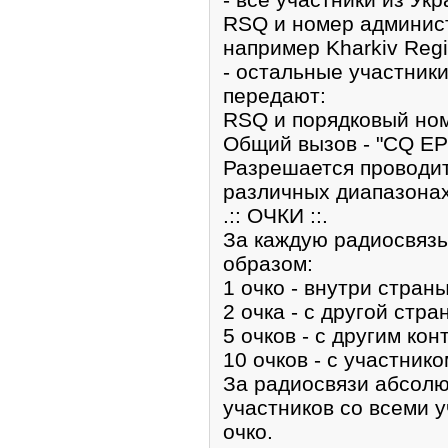
RSQ и номер админис
например Kharkiv Regi
- остальные участники
передают:
RSQ и порядковый ном
Общий вызов - "CQ E
Разрешается проводит
различных диапазонах
.:: ОЧКИ ::.
За каждую радиосвяз
образом:
1 очко - внутри страны
2 очка - с другой стр
5 очков - с другим кон
10 очков - с участник
За радиосвязи абсолю
участников со всеми у
очко.