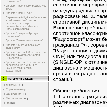
Поликарпов"
спортивных мероприя
Диплом "Ливенскому радиоклубу
60 лет "
(международные спор
Диплом "Ливны - 430"
радиосвязи на КВ тел
Переходящий Кубок победителю
в рейтинге «Наибольшая
спортивной дисциплин
активность в эфире
радиолюбителей г.Ливны и
Выполнение требован
Ливенского района»
спортивной классифик
Диплом "Шипунов Аркадий
Георгиевич"
"Радиоспорт" может б
Диплом "Ливенская гармошка"
гражданам РФ, соревн
Диплом “65 лет Ливенскому
радиоклубу ”
"Радиостанция с двум
Диплом в честь 150- летия со дня
ONE) или "Радиостанц
рождения Булгакова Сергея
Николаевича
(SINGLE-OP, в отличие
Диплом в честь 80-летия со дня
освобождения г. Ливны от
диапазона и мощности
немецко-фашистских
захватчиков.
среди всех радиостан
страны).
Категории раздела
Дипломы
[888]
Общие требования.
Соревнования
[522]
Объявления
[156]
1. Повторные радиосв
Мероприятия
[487]
различных диапазонах
DX
[428]