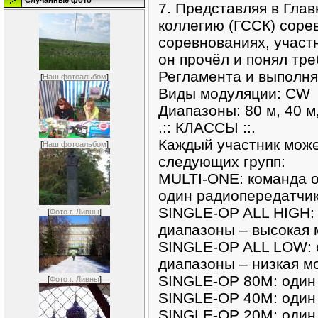
Случайные фото
7. Представляя в Гла
коллегию (ГССК) соре
соревнованиях, участн
он прочёл и понял тр
Регламента и выполня
[
Наш фотоальбом
]
Виды модуляции: CW
Диапазоны: 80 м, 40 м,
.:: КЛАССЫ ::.
Каждый участник може
[
Наш фотоальбом
]
следующих групп:
MULTI-ONE: команда 
один радиопередатчи
SINGLE-OP ALL HIGH: 
[
Фото г. Ливны
]
диапазоны – высокая
SINGLE-OP ALL LOW: о
диапазоны – низкая м
SINGLE-OP 80M: один 
[
Фото г. Ливны
]
SINGLE-OP 40M: один 
SINGLE-OP 20M: один 