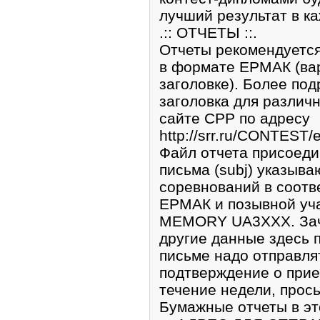
лучший результат в ка
.:: ОТЧЕТЫ ::.
Отчеты рекомендуется
в формате ЕРМАК (вар
заголовке). Более по
заголовка для различ
сайте СРР по адресу
http://srr.ru/CONTEST/
Файл отчета присоедин
письма (subj) указыва
соревнований в соотв
ЕРМАК и позывной уча
MEMORY UA3XXX. Зач
другие данные здесь 
письме надо отправлят
подтверждение о прие
течение недели, прось
Бумажные отчеты в эт