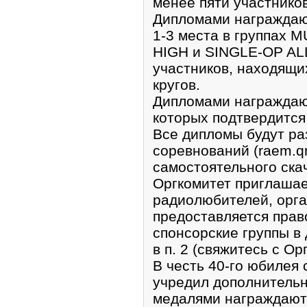
менее пяти участников
Дипломами награждаю
1-3 места в группах 
HIGH и SINGLE-OP AL
участников, находящи
кругов.
Дипломами награждают
которых подтвердится
Все дипломы будут р
соревнований (raem.qr
самостоятельного ска
Оргкомитет приглашае
радиолюбителей, орга
предоставляется прав
спонсорские группы в
в п. 2 (свяжитесь с Ор
В честь 40-го юбилея
учредил дополнитель
медалями награждаютс