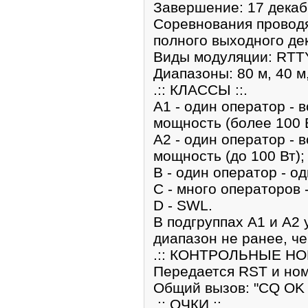
Завершение: 17 декабр
Соревнования проводя
полного выходного де
Виды модуляции: RTT
Диапазоны: 80 м, 40 м,
.:: КЛАССЫ ::.
A1 - один оператор - 
мощность (более 100 В
A2 - один оператор - 
мощность (до 100 Вт);
B - один оператор - о
C - много операторов 
D - SWL.
В подгруппах A1 и A2 
диапазон не ранее, че
.:: КОНТРОЛЬНЫЕ НОМ
Передается RST и но
Общий вызов: "CQ OK
.:: ОЧКИ ::.