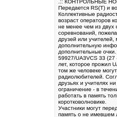
.:: КОНТРОЛЬНЫЕ НОМ
Передается RS(T) и в
Коллективные радиос
возраст операторов к
не менее чем из двух 
соревнований, пожела
друзей или учителей, 
дополнительную инфо
дополнительные очк
59927/UA3VCS 33 (27 
лет, которое прожил 
том же человеке могу
радиолюбителей. Согл
друзьях и учителях ни
ограничение - в тече
работать в память тол
коротковолновике.
Участники могут пере
память о не имевшем 