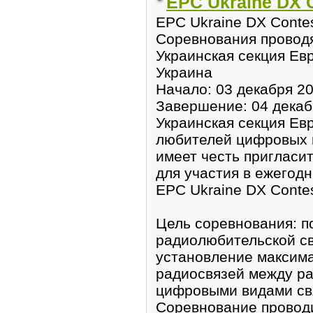
EPC Ukraine DX 
EPC Ukraine DX Conte
Соревнования провод
Украинская секция Ев
Украина
Начало: 03 декабря 20
Завершение: 04 декабр
Украинская секция Ев
любителей цифровых 
имеет честь пригласи
для участия в ежегод
EPC Ukraine DX Contes
Цель соревнования: 
радиолюбительской св
установление максима
радиосвязей между р
цифровыми видами св
Соревнование провод