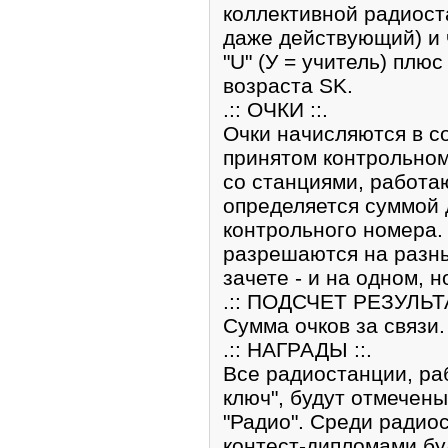
коллективной радиост
даже действующий) и 
"U" (У = учитель) пл
возраста SK.
.:: ОЧКИ ::.
Очки начисляются в с
принятом контрольном
со станциями, работа
определяется суммой 
контрольного номера.
разрешаются на разны
зачете - и на одном, 
.:: ПОДСЧЕТ РЕЗУЛЬТА
Сумма очков за связи.
.:: НАГРАДЫ ::.
Все радиостанции, ра
ключ", будут отмечен
"Радио". Среди радио
контест-дипломами буд