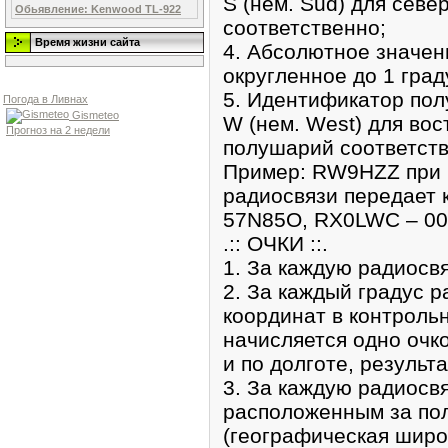
S (нем. Sud) для сев
Обьявление: Kenwood TL-922
соответственно;
Время жизни сайта
4. Абсолютное значен
округленное до 1 град
5. Идентификатор полу
Погода в Ливнах
Gismeteo
W (нем. West) для вос
Прогноз на 2 недели
полушарий соответств
Пример: RW9HZZ при 
радиосвязи передает 
57N85O, RX0LWC – 00
.:: ОЧКИ ::.
1. За каждую радиосвя
2. За каждый градус 
координат в контроль
начисляется одно очк
и по долготе, результ
3. За каждую радиосв
расположенным за по
(географическая широт