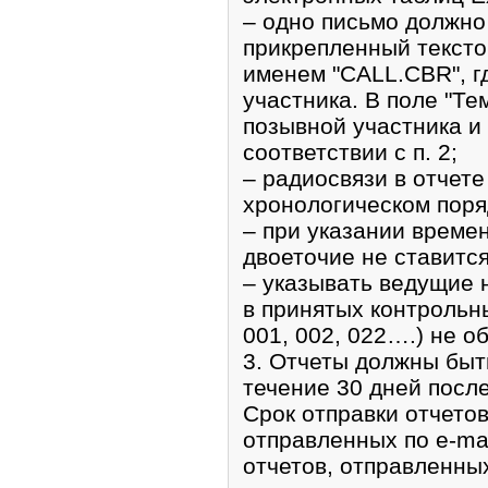
– одно письмо должн
прикрепленный тексто
именем "CALL.CBR", г
участника. В поле "Те
позывной участника и
соответствии с п. 2;
– радиосвязи в отчете
хронологическом поря
– при указании време
двоеточие не ставится
– указывать ведущие н
в принятых контрольн
001, 002, 022….) не о
3. Отчеты должны быт
течение 30 дней посл
Срок отправки отчетов
отправленных по e-mai
отчетов, отправленны