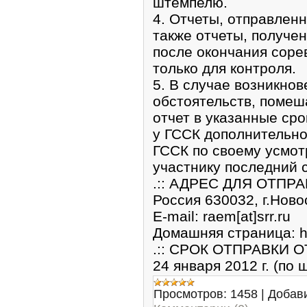
штемпелю.
4. Отчеты, отправленн
также отчеты, получе
после окончания соре
только для контроля.
5. В случае возникно
обстоятельств, помеш
отчет в указанные сро
у ГССК дополнительно
ГССК по своему усмот
участнику последний с
.:: АДРЕС ДЛЯ ОТПРА
Россия 630032, г.Ново
E-mail: raem[at]srr.ru
Домашняя страница: htt
.:: СРОК ОТПРАВКИ ОТ
24 января 2012 г. (по
Просмотров:
1458
|
Добав