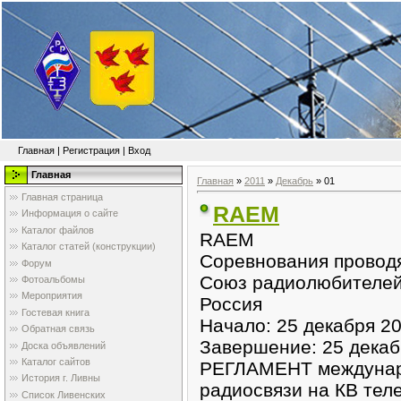
Главная
|
Регистрация
|
Вход
Главная
Главная
»
2011
»
Декабрь
»
01
Главная страница
RAEM
Информация о сайте
Каталог файлов
RAEM
Каталог статей (конструкции)
Соревнования провод
Форум
Союз радиолюбителей
Фотоальбомы
Мероприятия
Россия
Гостевая книга
Начало: 25 декабря 20
Обратная связь
Завершение: 25 декабр
Доска объявлений
Каталог сайтов
РЕГЛАМЕНТ междунар
История г. Ливны
радиосвязи на КВ тел
Список Ливенских