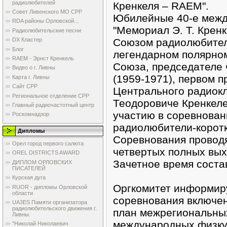
радиолюбителей
Кренкеля – RAEM".
Совет Ливенского МО СРР
Юбилейные 40-е межд
RDA районы Орловской...
"Мемориал Э. Т. Крен
Радиолюбительские песни
Союзом радиолюбител
DX Кластер
Блог
легендарном полярном
RAEM - Эрнст Кренкель
Союза, председателе
Видео о г. Ливны
(1959-1971), первом 
Карта г. Ливны
Сайт СРР
Центрального радиок
Региональное отделение СРР
Теодоровиче Кренкеле
Главный радиочастотный центр
участию в соревнова
Роскомнадзор
радиолюбители-коротк
Дипломы
Соревнования проводя
Орел город первого салюта
четвертых полных вых
OREL DISTRICTS AWARD
Зачетное время состав
ДИПЛОМ ОРЛОВСКИХ
ПИСАТЕЛЕЙ
Курская дуга
Оргкомитет информиру
RUOR - дипломы Орловской
области
соревнования включе
UA3ES Памяти организатора
радиолюбительского движения г.
план межрегиональных
Ливны.
международных физку
"Николай Николаевич