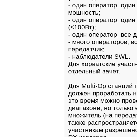
- один оператор, один
мощность;
- один оператор, оди
(<100Вт);
- один оператор, все 
- много операторов, в
передатчик;
- наблюдатели SWL.
Для хорватские участн
отдельный зачет.
Для Multi-Op станций
должен проработать н
это время можно пров
диапазоне, но только 
множитель (на переда
также распространяетс
участникам разрешен