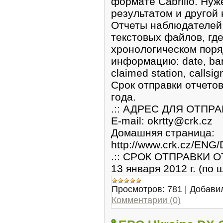
формате Cabrillo. Нуж
результатом и другой
Отчеты наблюдателей
текстовых файлов, где
хронологическом поря
информацию: date, ban
claimed station, callsig
Срок отправки отчетов
года.
.:: АДРЕС ДЛЯ ОТПРА
E-mail: okrtty@crk.cz
Домашняя страница:
http://www.crk.cz/E
.:: СРОК ОТПРАВКИ ОТ
13 января 2012 г. (по
Просмотров:
781
|
Добави
Комментарии (0)