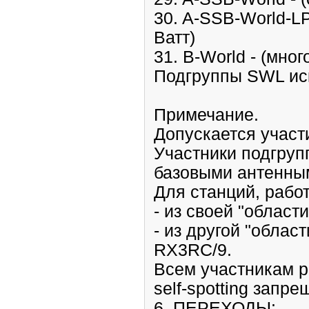
30. A-SSB-World-LP
Ватт)
31. B-World - (мно
Подгруппы SWL ис
Примечание.
Допускается участи
Участники подгруп
базовыми антенным
Для станций, рабо
- из своей "област
- из другой "обла
RX3RC/9.
Всем участникам р
self-spotting запре
6. ПЕРЕХОДЫ: