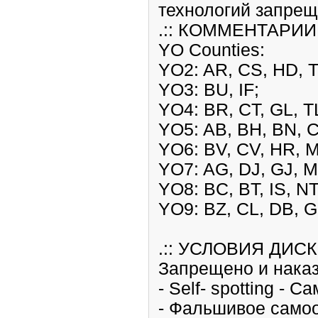
технологий запрещ
.:: КОММЕНТАРИИ :
YO Counties:
YO2: AR, CS, HD, 
YO3: BU, IF;
YO4: BR, CT, GL, T
YO5: AB, BH, BN, C
YO6: BV, CV, HR, M
YO7: AG, DJ, GJ, M
YO8: BC, BT, IS, NT
YO9: BZ, CL, DB, G
.:: УСЛОВИЯ ДИС
Запрещено и нака
- Self- spotting -
- Фальшивое самоо