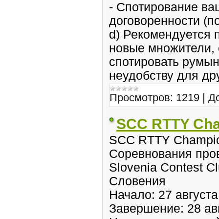
- Спотирование ва
договоренности (по
d) Рекомендуется 
новые множители, 
спотировать румын
неудобству для др
Просмотров:
1219
|
Д
SCC RTTY Cha
SCC RTTY Champio
Соревнования про
Slovenia Contest C
Словения
Начало: 27 августа
Завершение: 28 авг