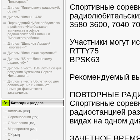
Поликарпов"
Спортивные соревн
Диплом "Ливенскому радиоклубу
60 лет "
радиолюбительских
Диплом "Ливны - 430"
3580-3600, 7040-70
Переходящий Кубок победителю
в рейтинге «Наибольшая
активность в эфире
радиолюбителей г.Ливны и
Ливенского района»
Участники могут 
Диплом "Шипунов Аркадий
Георгиевич"
RTTY75
Диплом "Ливенская гармошка"
BPSK63
Диплом “65 лет Ливенскому
радиоклубу ”
Диплом в честь 150- летия со дня
рождения Булгакова Сергея
Рекомендуемый вы
Николаевича
Диплом в честь 80-летия со дня
освобождения г. Ливны от
немецко-фашистских
ПОВТОРНЫЕ РАД
захватчиков.
Спортивные соревн
Категории раздела
радиостанцией раз
Дипломы
[888]
Соревнования
[522]
видах на одном диа
Объявления
[156]
Мероприятия
[487]
DX
[428]
ЗАЧЕТНОЕ ВРЕМ