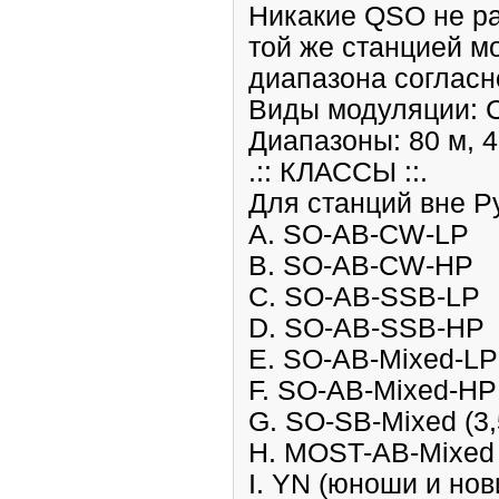
Никакие QSO не ра
той же станцией м
диапазона согласн
Виды модуляции: 
Диапазоны: 80 м, 40
.:: КЛАССЫ ::.
Для станций вне Р
A. SO-AB-CW-LP
B. SO-AB-CW-HP
C. SO-AB-SSB-LP
D. SO-AB-SSB-HP
E. SO-AB-Mixed-LP
F. SO-AB-Mixed-HP
G. SO-SB-Mixed (3,
H. MOST-AB-Mixed
I. YN (юноши и нов