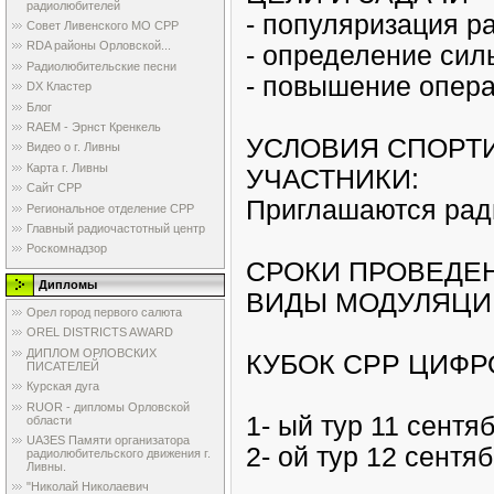
радиолюбителей
- популяризация р
Совет Ливенского МО СРР
RDA районы Орловской...
- определение сил
Радиолюбительские песни
- повышение опера
DX Кластер
Блог
RAEM - Эрнст Кренкель
УСЛОВИЯ СПОРТ
Видео о г. Ливны
Карта г. Ливны
УЧАСТНИКИ:
Сайт СРР
Приглашаются ради
Региональное отделение СРР
Главный радиочастотный центр
Роскомнадзор
СРОКИ ПРОВЕДЕН
Дипломы
ВИДЫ МОДУЛЯЦИ
Орел город первого салюта
OREL DISTRICTS AWARD
ДИПЛОМ ОРЛОВСКИХ
КУБОК СРР ЦИФР
ПИСАТЕЛЕЙ
Курская дуга
RUOR - дипломы Орловской
1- ый тур 11 сентя
области
UA3ES Памяти организатора
2- ой тур 12 сентя
радиолюбительского движения г.
Ливны.
"Николай Николаевич