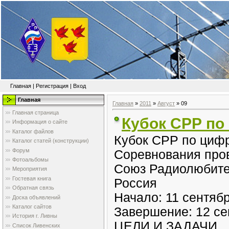
Главная
|
Регистрация
|
Вход
Главная
Главная
»
2011
»
Август
»
09
Главная страница
Кубок СРР по
Информация о сайте
Каталог файлов
Кубок СРР по циф
Каталог статей (конструкции)
Форум
Соревнования про
Фотоальбомы
Союз Радиолюбите
Мероприятия
Гостевая книга
Россия
Обратная связь
Начало: 11 сентябр
Доска объявлений
Каталог сайтов
Завершение: 12 сен
История г. Ливны
ЦЕЛИ И ЗАДАЧИ
Список Ливенских