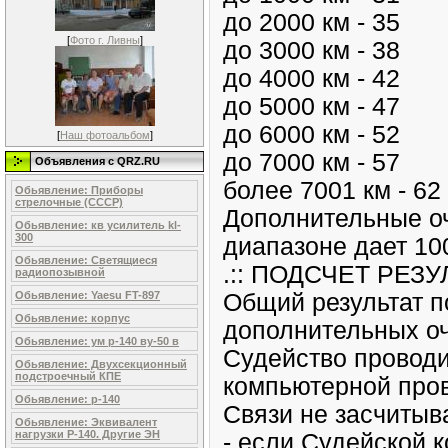
до 2000 км - 35
[
Фото г. Ливны
]
до 3000 км - 38
до 4000 км - 42
до 5000 км - 47
до 6000 км - 52
[
Наш фотоальбом
]
до 7000 км - 57
Объявления c QRZ.RU
более 7001 км - 62
Обьявление: Приборы
стрелочные (СССР)
Дополнительные оч
Обьявление: кв усилитель kl-
300
диапазоне дает 100
Обьявление: Светящиеся
.:: ПОДСЧЕТ РЕЗУЛ
радиопозывной
Общий результат п
Обьявление: Yaesu FT-897
Обьявление: корпус
дополнительных оч
Обьявление: ум р-140 ву-50 в
Судейство проводи
Обьявление: Двухсекционный
подстроечный КПЕ
компьютерной пров
Обьявление: р-140
Связи не засчитыв
Обьявление: Эквивалент
нагрузки Р-140. Другие ЭН
- если Судейской 