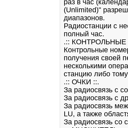
раз в час (календа
(Unlimited)" разре
диапазонов.
Радиостанции с не
полный час.
.:: КОНТРОЛЬНЫЕ 
Контрольные номер
получения своей п
несколькими опера
станцию либо тому
.:: ОЧКИ ::.
За радиосвязь с с
За радиосвязь с др
За радиосвязь межд
LU, а также област
За радиосвязь со с