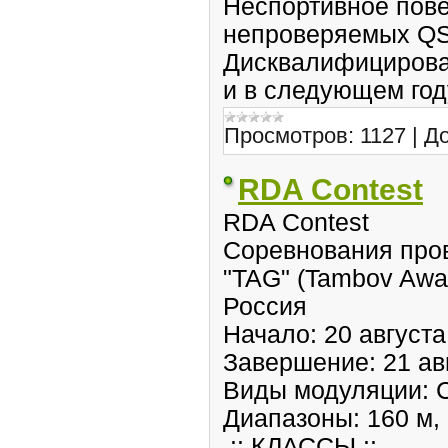
Неспортивное пове
непроверяемых QS
Дисквалифицирова
и в следующем год
Просмотров:
1127
|
До
RDA Contest
RDA Contest
Соревнования про
"TAG" (Tambov Awa
Россия
Начало: 20 августа
Завершение: 21 авг
Виды модуляции: 
Диапазоны: 160 м, 8
.:: КЛАССЫ ::.