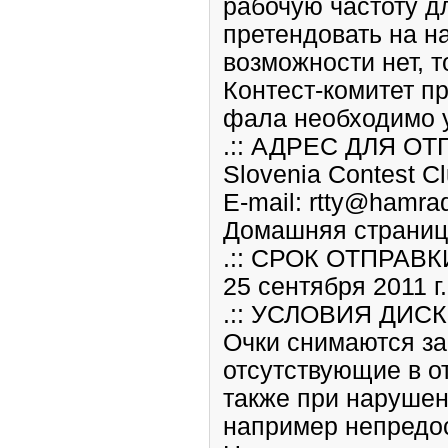
рабочую частоту д
претендовать на н
возможности нет, т
Контест-комитет пр
фала необходимо у
.:: АДРЕС ДЛЯ ОТ
Slovenia Contest Cl
E-mail: rtty@hamrad
Домашняя страница: 
.:: СРОК ОТПРАВК
25 сентября 2011 г
.:: УСЛОВИЯ ДИС
Очки снимаются за
отсутствующие в о
также при нарушен
например непредост