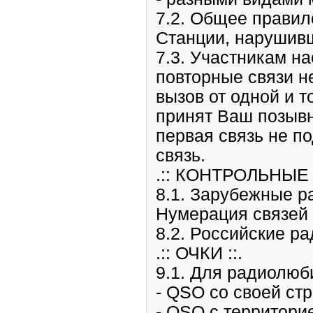
7.2. Общее правил
Станции, нарушивш
7.3. Участникам н
повторные связи н
вызов от одной и т
принят Ваш позывн
первая связь не п
связь.
.:: КОНТРОЛЬНЫЕ 
8.1. Зарубежные р
Нумерация связей 
8.2. Российские р
.:: ОЧКИ ::.
9.1. Для радиолюб
- QSO со своей стр
- QSO с территорие