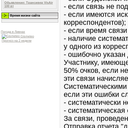
Обьявление: Трансивер VisAir
- если связь не по
100 вт
- если имеются ис
Время жизни сайта
корреспондентов);
- если время связи
Погода в Ливнах
- наличие система
Gismeteo
Прогноз на 2 недели
у одного из коррес
- ошибочно указан
Участнику, имеюще
50% очков, если не
эти связи начисляе
Систематическими 
если эти ошибки с
- систематически н
- систематическая 
За связи, проведен
Отправка отчета "