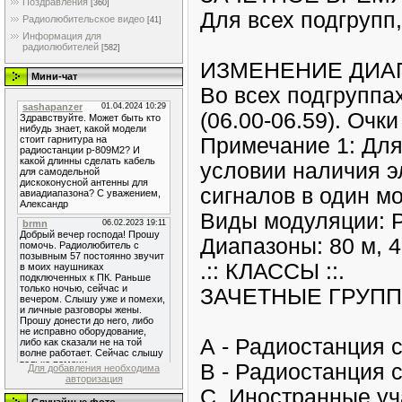
Поздравления
[360]
Для всех подгрупп,
Радиолюбительское видео
[41]
Информация для
радиолюбителей
[582]
ИЗМЕНЕНИЕ ДИА
Мини-чат
Во всех подгруппа
(06.00-06.59). Очк
Примечание 1: Для
условии наличия э
сигналов в один м
Виды модуляции: 
Диапазоны: 80 м, 40
.:: КЛАССЫ ::.
ЗАЧЕТНЫЕ ГРУПП
А - Радиостанция с
В - Радиостанция 
Для добавления необходима
авторизация
С. Иностранные уч