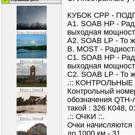
Случайные фото
КУБОК СРР - ПОД
А1. SOАВ НР - Рад
выходная мощност
[
Наш фотоальбом
]
А2. SOАВ LР - То 
В. МОSТ - Радиост
С1. SOАВ НР - Рад
[
Фото г. Ливны
]
выходная мощност
С2. SOАВ LР - То ж
.:: КОНТРОЛЬНЫЕ 
Контрольный номер 
[
Фото г. Ливны
]
обозначения QTH-л
такой : 326 К048, 
.:: ОЧКИ ::.
[
Фото г. Ливны
]
Очки начисляются 
до 1000 км - 31