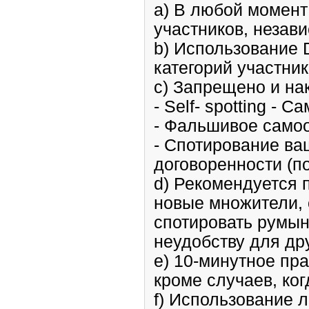
a) В любой момент
участников, незав
b) Использование 
категорий участник
c) Запрещено и на
- Self- spotting -
- Фальшивое самоо
- Спотирование ва
договоренности (по
d) Рекомендуется 
новые множители, 
спотировать румын
неудобству для др
e) 10-минутное пр
кроме случаев, ко
f) Использование 