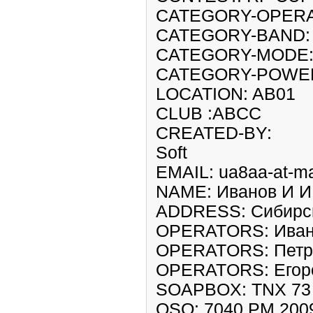
CATEGORY-OPERA
CATEGORY-BAND:
CATEGORY-MODE: 
CATEGORY-POWER
LOCATION: AB01
CLUB :ABCC
CREATED-BY:
Soft
EMAIL: ua8aa-at-ma
NAME: Иванов И И
ADDRESS: Сибирс
OPERATORS: Ивано
OPERATORS: Петро
OPERATORS: Егоров
SOAPBOX: TNX 73
QSO: 7040 PM 2009