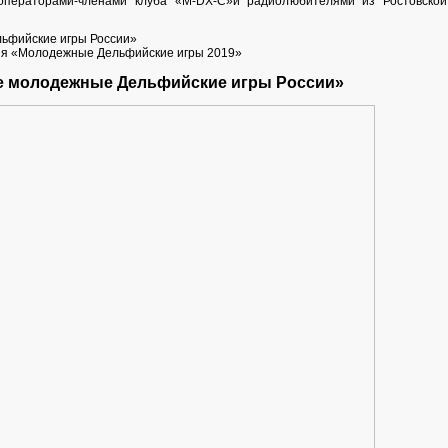
операторами-членами клуба «M-DX-C»и радиолюбителями из Ростовской
ьфийские игры России»
ня «Молодежные Дельфийские игры 2019»
е молодежные Дельфийские игры России»