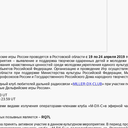
ие игры России проводятся в Ростовской области
с 19 по 24 апреля 2019 г
приятия – выявление и поддержка творчески одаренных детей и молодежи 
вания нравственных ценностей среди молодежи,укрепления единого культу
субьектов Российской Федерации. Организацию и проведение Игр осуществ
 области при поддержке Министерства культуры Российской Федерации, М
офсоюзов России и Государственного Российского Дома народного творчест
дный клуб любителей дальней радиосвязи «
MILLER-DX-CLUB
» при участии 
ые Дельфийские игры России».
00 UT
в 23.59 UT
семи видами излучения операторами-членами клуба «M-DX-C»в эфирной ч
ных позывных является –
RQ7L
 принять активное участие в данном культурном мероприятии. В период пр