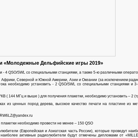
ки «Молодежные Дельфийские игры 2019»
и - 4 QSO/SWL со специальными станциями, а также 5-ю различными операт
 Африки, Северной и Южной Америки, Азии и Океании (за исключением радио
тока необходимо установить - 2 QSO/SWL со специальными станциями и 3
В ( 144 МГц и выше ) для получения плакетки, необходимо установить – 2 (
ках из ценных пород дерева, высокое качество печати на пластине из м
ь RW6LZ@yandex.ru
 плакетки необходимо провести не менее – 150 QSO
любители (Европейская и Азиатская часть России), которые проведут наиб
 наиболее активные радиолюбители будут отмечены дипломами от «МILL