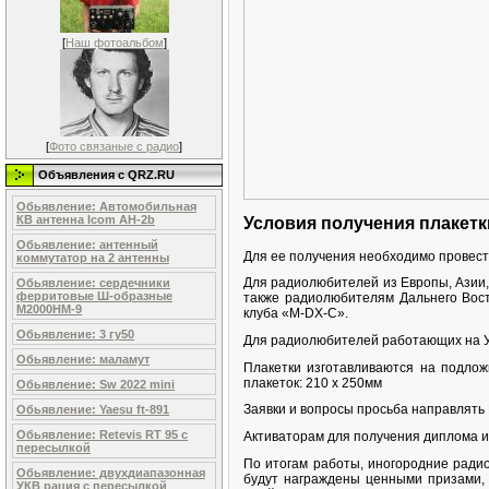
[
Наш фотоальбом
]
[
Фото связаные с радио
]
Объявления c QRZ.RU
Обьявление: Автомобильная
КВ антенна Icom AH-2b
Условия получения плакет
Обьявление: антенный
Для ее получения необходимо провест
коммутатор на 2 антенны
Для радиолюбителей из Европы, Азии,
Обьявление: сердечники
ферритовые Ш-образные
также радиолюбителям Дальнего Вос
М2000НМ-9
клуба «M-DX-C».
Обьявление: 3 гу50
Для радиолюбителей работающих на УК
Обьявление: маламут
Плакетки изготавливаются на подлож
плакеток: 210 x 250мм
Обьявление: Sw 2022 mini
Заявки и вопросы просьба направлят
Обьявление: Yaesu ft-891
Обьявление: Retevis RT 95 с
Активаторам для получения диплома и
пересылкой
По итогам работы, иногородние радио
Обьявление: двухдиапазонная
будут награждены ценными призами,
УКВ рация с пересылкой