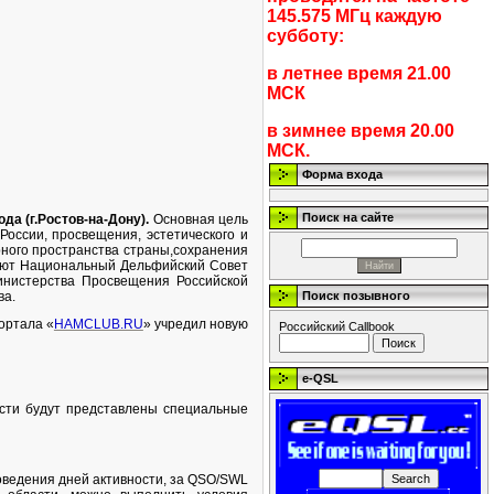
145.575 МГц каждую
субботу:
в летнее время 21.00
МСК
в зимнее время 20.00
МСК.
Форма входа
Поиск на сайте
ода (г.Ростов-на-Дону).
Основная цель
России, просвещения, эстетического и
рного пространства страны,сохранения
ляют Национальный Дельфийский Совет
инистерства Просвещения Российской
Поиск позывного
ва.
портала «
HAMCLUB.RU
» учредил новую
Российский Callbook
e-QSL
асти будут представлены специальные
оведения дней активности, за QSO/SWL