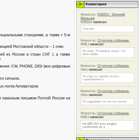
Коментарии
Новость:
R3EDU - Евгений
Мальцев
R3EDU
написал:
Спасибо
ециальными станциями, а также c 5-ю
Новость:
Отчетное собрание.
R5EJ
написал:
нцией Ростовской области – 1 очко.
Не знаю. Я впервые зашёл. Что
й из России и стран СНГ ), а также
было выбра
.
Новость:
Отчетное собрание.
ения: СW, PHONE, DIGI (все цифровые
r5eo
написал:
По ходу он сыроват не все
го сигнала.
соревнования о
ых логов Активаторов.
Новость:
Отчетное собрание.
r5eo
написал:
и заказным письмом Почтой России на
По подробнее что это все значит
Новость:
Отчетное собрание.
R5EJ
написал:
На QRZ.RU есть раздел
статистики по у