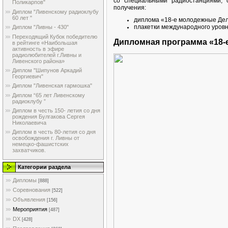
со специальными радиостанциями, 
Поликарпов"
получения:
Диплом "Ливенскому радиоклубу
60 лет "
диплома «18-е молодежные Дел
плакетки международного уров
Диплом "Ливны - 430"
Переходящий Кубок победителю
Дипломная программа «18-
в рейтинге «Наибольшая
активность в эфире
радиолюбителей г.Ливны и
Ливенского района»
Диплом "Шипунов Аркадий
Георгиевич"
Диплом "Ливенская гармошка"
Диплом “65 лет Ливенскому
радиоклубу ”
Диплом в честь 150- летия со дня
рождения Булгакова Сергея
Николаевича
Диплом в честь 80-летия со дня
освобождения г. Ливны от
немецко-фашистских
захватчиков.
Категории раздела
Дипломы
[888]
Соревнования
[522]
Объявления
[156]
Мероприятия
[487]
DX
[428]