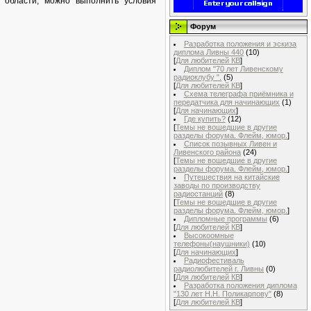
 области, можно выполнить условия
Форум
Разработка положения и эскиза
диплома Ливны 440
(10)
[
Для любителей КВ
]
Диплом "70 лет Ливенскому
радиоклубу ".
(5)
[
Для любителей КВ
]
Схема телеграфа приёмника и
передатчика для начинающих
(1)
[
Для начинающих
]
Где купить?
(12)
[
Темы не вошедшие в другие
разделы форума. Флейм, юмор.
]
Список позывных Ливен и
Ливенского района
(24)
[
Темы не вошедшие в другие
разделы форума. Флейм, юмор.
]
Путешествия на китайские
заводы по производству
радиостанций
(8)
[
Темы не вошедшие в другие
разделы форума. Флейм, юмор.
]
Дипломные программы
(6)
[
Для любителей КВ
]
Высокоомные
телефоны(наушники)
(10)
[
Для начинающих
]
Радиофестиваль
радиолюбителей г. Ливны
(0)
[
Для любителей КВ
]
Разработка положения диплома
"130 лет Н.Н. Поликарпову"
(8)
[
Для любителей КВ
]