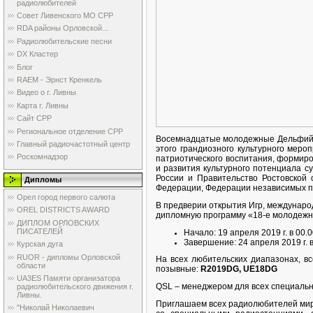
радиолюбителей
Совет Ливенского МО СРР
RDA районы Орловской...
Радиолюбительские песни
DX Кластер
Блог
RAEM - Эрнст Кренкель
Видео о г. Ливны
Карта г. Ливны
Сайт СРР
Региональное отделение СРР
Восемнадцатые молодежные Дельфийск
Главный радиочастотный центр
этого грандиозного культурного меро
Роскомнадзор
патриотического воспитания, формиро
и развития культурного потенциала 
России и Правительство Ростовской
Дипломы
Федерации, Федерации независимых пр
Орел город первого салюта
В предверии открытия Игр, междунаро
OREL DISTRICTS AWARD
дипломную программу «18-е молодежн
ДИПЛОМ ОРЛОВСКИХ
ПИСАТЕЛЕЙ
Начало: 19 апреля 2019 г. в 00.
Завершение: 24 апреля 2019 г. 
Курская дуга
RUOR - дипломы Орловской
На всех любительских диапазонах, в
области
позывные:
R2019DG, UE18DG
UA3ES Памяти организатора
QSL – менеджером для всех специаль
радиолюбительского движения г.
Ливны.
Приглашаем всех радиолюбителей мира
"Николай Николаевич