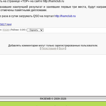
 на странице «TOP» на сайте http://hamclub.ru
азавшие наилучший результат и занявшие первые три места, будут награ
т отмечены памятными дипломами.
 раза в сутки загружать QSO на портал
http://hamclub.ru
15617.html
л
:
R5GM
|
Рейтинг
: 0.0/0 |
Добавлять комментарии могут только зарегистрированные пользователи.
[
Регистрация
|
Вход
]
RK3EWB © 2009-2026