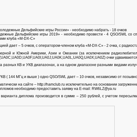
олодежные Дельфийские игры России» - необходимо набрать - 18 очков
дежные Дельфийские игры 2019» - необходимо провести - 4 QSO/SWL со сп
ами клуба «M-DX-C»
ей дает – 5 очков, с оператором-членом клуба «M-DX-C» - 2 очка, с радиоста
ерной и Южной Америки, Азии и Океании (за исключением радиолюбителе
 (UA0C,UA0D,UA0F,UA0I,UA0J,UA0K,UA0L,UA0Q,UA0X,UA0Z) очки удваиваются
 разных КВ и УКВ диапазонах, а на одном диапазоне разными видами излуч
 ( 144 МГц и выше ) одно QSO/SWL дает – 10 очков, независимо от позывно
ически на сайте – http://hamclub.ru исключительно на основании загруженн
пломов необходимо предоставить заявку на E-mail: RW6LZ@ya.ru
 варианта диплома производится в сумме – 250 рублей, с учетом пересылк