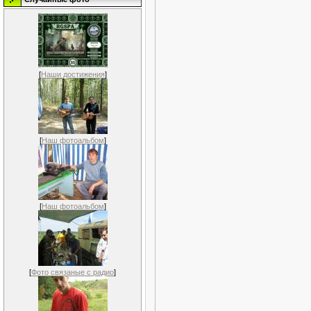
[
Наши достижения
]
[
Наш фотоальбом
]
[
Наш фотоальбом
]
[
Фото связаные с радио
]