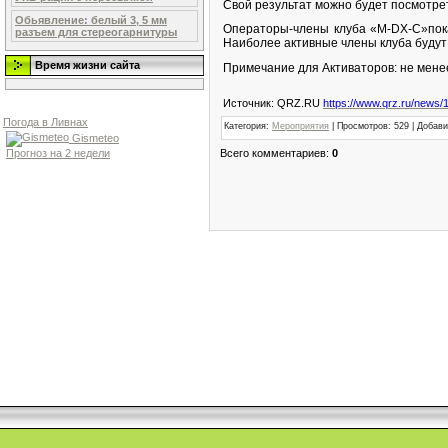
Свой результат можно будет посмотреть
Обьявление: белый 3, 5 мм
Операторы-члены клуба «M-DX-C»пок
разъем для стереогарнитуры
Наиболее активные члены клуба буду
Время жизни сайта
Примечание для Активаторов: не менее
Источник: QRZ.RU
https://www.qrz.ru/news/
Погода в Ливнах
Категория
:
Мероприятия
|
Просмотров
: 529 |
Добави
Gismeteo
Всего комментариев
:
0
Прогноз на 2 недели