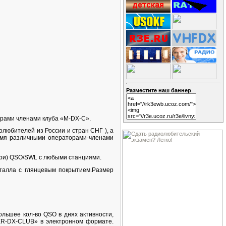
Разместите наш баннер
орами членами клуба «M-DX-C».
любителей из России и стран СНГ ), а
-мя различными операторами-членами
три) QSO/SWL с любыми станциями.
еталла с глянцевым покрытием.Размер
ольшее кол-во QSO в днях активности,
ER-DX-CLUB» в электронном формате.