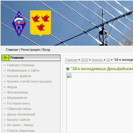
Главная
|
Регистрация
|
Вход
Главная
Главная
»
2019
»
Апрель
»
16
» "18-е молод
Главная страница
"18-е молодежные Дельфийские 
Информация о сайте
Каталог файлов
Каталог статей (конструкции)
Форум
Фотоальбомы
Мероприятия
Гостевая книга
Обратная связь
Доска объявлений
Каталог сайтов
История г. Ливны
Список Ливенских