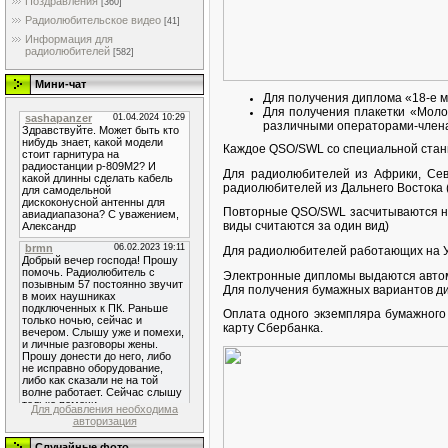
Поздравления
[360]
Радиолюбительское видео
[41]
Информация для
радиолюбителей
[582]
Мини-чат
Для получения диплома «18-е м
Для получения плакетки «Моло
различными операторами-член
Каждое QSO/SWL со специальной станци
Для радиолюбителей из Африки, Сев
радиолюбителей из Дальнего Востока
Повторные QSO/SWL засчитываются на
виды считаются за один вид)
Для радиолюбителей работающих на УКВ
Электронные дипломы выдаются автомат
Для получения бумажных вариантов ди
Оплата одного экземпляра бумажного
карту Сбербанка.
Для добавления необходима
авторизация
Случайные фото